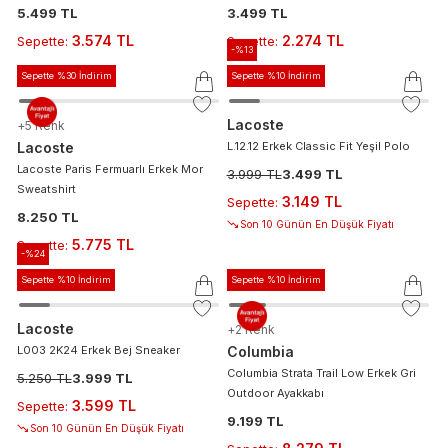
5.499 TL
3.499 TL
3.574 TL
2.274 TL
Sepette
:
Sepette
:
-%
13
Sepette %30 İndirim
Sepette %10 İndirim
Lacoste
+
5
Renk
Lacoste
L.12.12 Erkek Classic Fit Yeşil Polo
Lacoste Paris Fermuarlı Erkek Mor
3.999 TL
3.499 TL
Sweatshirt
3.149 TL
Sepette
:
8.250 TL
Son 10 Günün En Düşük Fiyatı
5.775 TL
Sepette
:
-%
24
Sepette %10 İndirim
Sepette %10 İndirim
Lacoste
+
2
Renk
L003 2K24 Erkek Bej Sneaker
Columbia
Columbia Strata Trail Low Erkek Gri
5.250 TL
3.999 TL
Outdoor Ayakkabı
3.599 TL
Sepette
:
9.199 TL
Son 10 Günün En Düşük Fiyatı