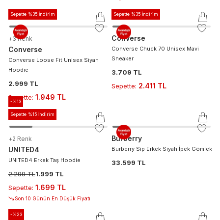
Sepette %35 İndirim
Sepette %35 İndirim
Converse
+
3
Renk
Converse
Converse Chuck 70 Unisex Mavi
Sneaker
Converse Loose Fit Unisex Siyah
Hoodie
3.709 TL
2.999 TL
2.411 TL
Sepette
:
1.949 TL
Sepette
:
-%
13
Sepette %15 İndirim
Burberry
+
2
Renk
UNITED4
Burberry Sip Erkek Siyah İpek Gömlek
UNITED4 Erkek Taş Hoodie
33.599 TL
2.299 TL
1.999 TL
1.699 TL
Sepette
:
Son 10 Günün En Düşük Fiyatı
-%
23