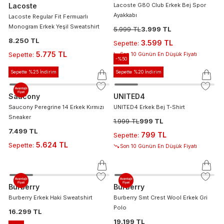
Lacoste
Lacoste G80 Club Erkek Bej Spor
Ayakkabı
Lacoste Regular Fit Fermuarlı
Monogram Erkek Yeşil Sweatshirt
5.999 TL
3.999 TL
8.250 TL
3.599 TL
Sepette
:
5.775 TL
Sepette
:
Son 10 Günün En Düşük Fiyatı
-%
50
Sepette %25 İndirim
Sepette %20 İndirim
Saucony
UNITED4
Saucony Peregrine 14 Erkek Kırmızı
UNITED4 Erkek Bej T-Shirt
Sneaker
1.999 TL
999 TL
7.499 TL
799 TL
Sepette
:
5.624 TL
Sepette
:
Son 10 Günün En Düşük Fiyatı
Burberry
Burberry
Burberry Erkek Haki Sweatshirt
Burberry Smt Crest Wool Erkek Gri
Polo
16.299 TL
19.199 TL