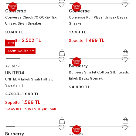
Converse
Converse
Converse Chuck 70 GORE-TEX
Converse Puff Player Unisex Beyaz
Unisex Siyah Sneaker
Sneaker
3.849 TL
1.999 TL
2.502 TL
1.499 TL
Sepette
:
Sepette
:
-%
29
Sepette %20 İndirim
Burberry
+
2
Renk
UNITED4
Burberry Slim Fit Cotton Silk Tuxedo
Erkek Beyaz Gömlek
UNITED4 Erkek Siyah Half Zip
Sweatshirt
24.999 TL
2.799 TL
1.999 TL
1.599 TL
Sepette
:
Son 10 Günün En Düşük Fiyatı
Burberry
+
2
Renk