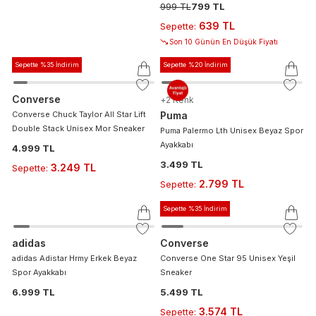
999 TL
799 TL
639 TL
Sepette
:
Son 10 Günün En Düşük Fiyatı
Sepette %35 İndirim
Sepette %20 İndirim
Converse
+
2
Renk
Converse Chuck Taylor All Star Lift
Puma
Double Stack Unisex Mor Sneaker
Puma Palermo Lth Unisex Beyaz Spor
Ayakkabı
4.999 TL
3.499 TL
3.249 TL
Sepette
:
2.799 TL
Sepette
:
Sepette %35 İndirim
adidas
Converse
adidas Adistar Hrmy Erkek Beyaz
Converse One Star 95 Unisex Yeşil
Spor Ayakkabı
Sneaker
6.999 TL
5.499 TL
3.574 TL
Sepette
: