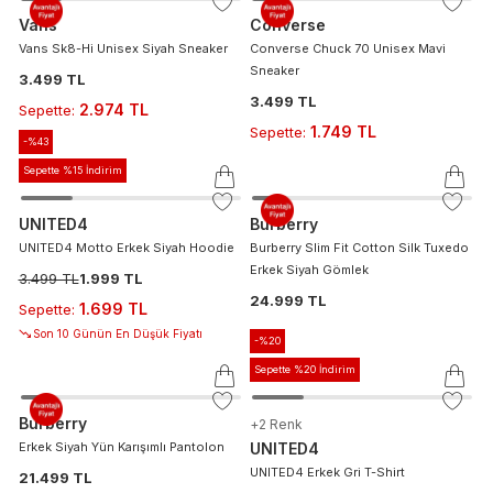
Vans
Converse
Vans Sk8-Hi Unisex Siyah Sneaker
Converse Chuck 70 Unisex Mavi
Sneaker
3.499 TL
3.499 TL
2.974 TL
Sepette
:
1.749 TL
Sepette
:
-%
43
Sepette %15 İndirim
UNITED4
Burberry
UNITED4 Motto Erkek Siyah Hoodie
Burberry Slim Fit Cotton Silk Tuxedo
Erkek Siyah Gömlek
3.499 TL
1.999 TL
24.999 TL
1.699 TL
Sepette
:
Son 10 Günün En Düşük Fiyatı
-%
20
Sepette %20 İndirim
Burberry
+
2
Renk
Erkek Siyah Yün Karışımlı Pantolon
UNITED4
UNITED4 Erkek Gri T-Shirt
21.499 TL