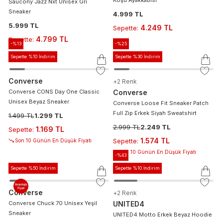
Saucony Jazz Nxt Unisex Gri
Sneaker
4.999 TL
5.999 TL
4.249 TL
Sepette
:
4.799 TL
Sepette
:
-%
13
-%
25
Sepette %10 İndirim
Sepette %30 İndirim
Converse
+
2
Renk
Converse CONS Day One Classic
Converse
Unisex Beyaz Sneaker
Converse Loose Fit Sneaker Patch
Full Zip Erkek Siyah Sweatshirt
1.499 TL
1.299 TL
2.999 TL
2.249 TL
1.169 TL
Sepette
:
1.574 TL
Sepette
:
Son 10 Günün En Düşük Fiyatı
Son 10 Günün En Düşük Fiyatı
-%
43
Sepette %50 İndirim
Sepette %10 İndirim
Converse
+
2
Renk
Converse Chuck 70 Unisex Yeşil
UNITED4
Sneaker
UNITED4 Motto Erkek Beyaz Hoodie