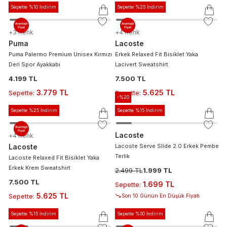
Sepette %10 İndirim
Sepette %25 İndirim
+
3
Renk
+
4
Renk
Puma
Lacoste
Puma Palermo Premium Unisex Kırmızı
Erkek Relaxed Fit Bisiklet Yaka
Deri Spor Ayakkabı
Lacivert Sweatshirt
4.199 TL
7.500 TL
3.779 TL
5.625 TL
Sepette
:
Sepette
:
-%
20
Sepette %25 İndirim
Sepette %15 İndirim
Lacoste
+
4
Renk
Lacoste
Lacoste Serve Slide 2.0 Erkek Pembe
Terlik
Lacoste Relaxed Fit Bisiklet Yaka
Erkek Krem Sweatshirt
2.499 TL
1.999 TL
7.500 TL
1.699 TL
Sepette
:
5.625 TL
Sepette
:
Son 10 Günün En Düşük Fiyatı
Sepette %15 İndirim
Sepette %50 İndirim