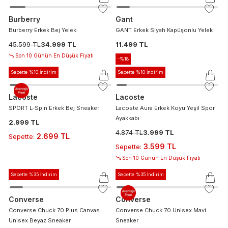
Burberry
Gant
Burberry Erkek Bej Yelek
GANT Erkek Siyah Kapüşonlu Yelek
45.599 TL
34.999 TL
11.499 TL
Son 10 Günün En Düşük Fiyatı
-%
18
Sepette %10 İndirim
Sepette %10 İndirim
Lacoste
Lacoste
SPORT L-Spin Erkek Bej Sneaker
Lacoste Aura Erkek Koyu Yeşil Spor
Ayakkabı
2.999 TL
4.874 TL
3.999 TL
2.699 TL
Sepette
:
3.599 TL
Sepette
:
Son 10 Günün En Düşük Fiyatı
Sepette %35 İndirim
Sepette %35 İndirim
Converse
Converse
Converse Chuck 70 Plus Canvas
Converse Chuck 70 Unisex Mavi
Unisex Beyaz Sneaker
Sneaker