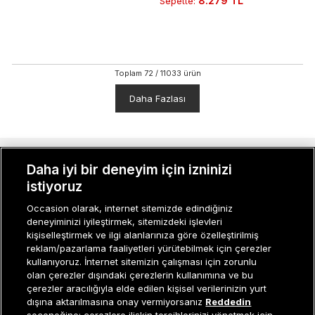
8.279 TL
Sepette
:
Toplam
72
/
11033
ürün
Daha Fazlası
MÜŞTERI İLIŞKILERI
Daha iyi bir deneyim için izninizi
istiyoruz
KURUMSAL
Occasion olarak, internet sitemizde edindiğiniz
deneyiminizi iyileştirmek, sitemizdeki işlevleri
KADIN KATEGORILER
kişiselleştirmek ve ilgi alanlarınıza göre özelleştirilmiş
reklam/pazarlama faaliyetleri yürütebilmek için çerezler
GRUP MARKALAR
kullanıyoruz. İnternet sitemizin çalışması için zorunlu
olan çerezler dışındaki çerezlerin kullanımına ve bu
ERKEK KATEGORILER
çerezler aracılığıyla elde edilen kişisel verilerinizin yurt
dışına aktarılmasına onay vermiyorsanız
Reddedin