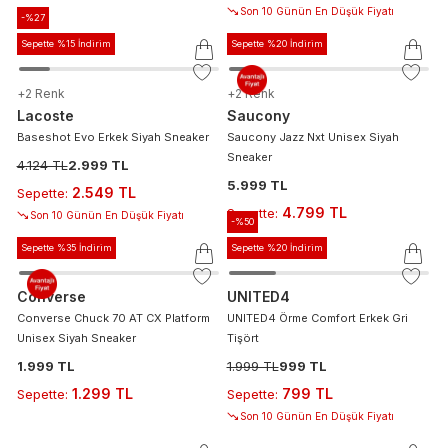
Son 10 Günün En Düşük Fiyatı
-%
27
Sepette %15 İndirim
Sepette %20 İndirim
+
2
Renk
+
2
Renk
Lacoste
Saucony
Baseshot Evo Erkek Siyah Sneaker
Saucony Jazz Nxt Unisex Siyah
Sneaker
4.124 TL
2.999 TL
5.999 TL
2.549 TL
Sepette
:
4.799 TL
Sepette
:
Son 10 Günün En Düşük Fiyatı
-%
50
Sepette %35 İndirim
Sepette %20 İndirim
Converse
UNITED4
Converse Chuck 70 AT CX Platform
UNITED4 Örme Comfort Erkek Gri
Unisex Siyah Sneaker
Tişört
1.999 TL
1.999 TL
999 TL
1.299 TL
799 TL
Sepette
:
Sepette
:
Son 10 Günün En Düşük Fiyatı