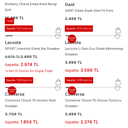
Burberry Check Erkek Krem Rengi
Gant
Şort
GANT Erkek Siyah Slim Fit Polo
16.999 TL
2.499 TL
-%
28
Sepette %15 İndirim
Sepette %10 İndirim
Lacoste
Lacoste
SPORT Lineshot Erkek Bej Sneaker
Lacoste L-Spin Evo Erkek Kahverengi
Sneaker
4.874 TL
3.499 TL
3.999 TL
2.974 TL
Sepette
:
3.599 TL
Sepette
:
Son 10 Günün En Düşük Fiyatı
Sepette %50 İndirim
Sepette %35 İndirim
Converse
Converse
Converse Chuck 70 Unisex Yeşil
Converse Chuck 70 Unisex Turuncu
Sneaker
Sneaker
3.709 TL
3.499 TL
1.854 TL
2.274 TL
Sepette
:
Sepette
: