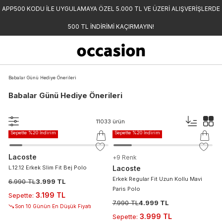
APP500 KODU İLE UYGULAMAYA ÖZEL 5.000 TL VE ÜZERİ ALIŞVERİŞLERDE
500 TL İNDİRİMİ KAÇIRMAYIN!
Babalar Günü Hediye Önerileri
Babalar Günü Hediye Önerileri
-%
43
-%
37
11033
ürün
Sepette %20 İndirim
Sepette %20 İndirim
Lacoste
+
9
Renk
L.12.12 Erkek Slim Fit Bej Polo
Lacoste
Erkek Regular Fit Uzun Kollu Mavi
6.990 TL
3.999 TL
Paris Polo
3.199 TL
Sepette
:
7.990 TL
4.999 TL
Son 10 Günün En Düşük Fiyatı
3.999 TL
Sepette
: