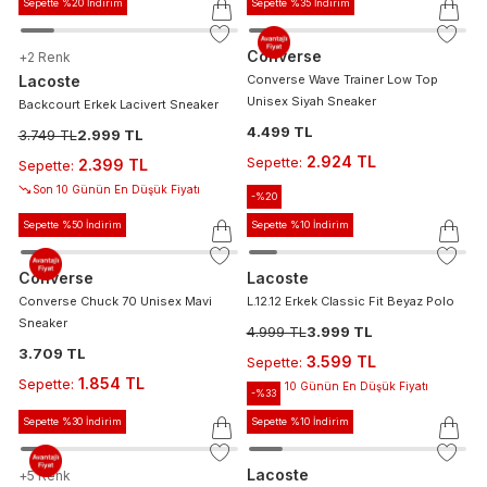
Sepette %20 İndirim
Sepette %35 İndirim
Converse
+
2
Renk
Lacoste
Converse Wave Trainer Low Top
Unisex Siyah Sneaker
Backcourt Erkek Lacivert Sneaker
4.499 TL
3.749 TL
2.999 TL
2.924 TL
Sepette
:
2.399 TL
Sepette
:
Son 10 Günün En Düşük Fiyatı
-%
20
Sepette %50 İndirim
Sepette %10 İndirim
Converse
Lacoste
Converse Chuck 70 Unisex Mavi
L.12.12 Erkek Classic Fit Beyaz Polo
Sneaker
4.999 TL
3.999 TL
3.709 TL
3.599 TL
Sepette
:
1.854 TL
Sepette
:
Son 10 Günün En Düşük Fiyatı
-%
33
Sepette %30 İndirim
Sepette %10 İndirim
Lacoste
+
5
Renk