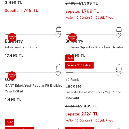
3.499 TL
3.499 TL
1.999 TL
1.749 TL
Sepette
:
1.799 TL
Sepette
:
Son 10 Günün En Düşük Fiyatı
Burberry
Burberry
Erkek Yeşil Yün Polo
Burberry Sip Erkek Krem İpek Gömlek
17.499 TL
33.599 TL
-%
39
Sepette %15 İndirim
Gant
+
2
Renk
GANT Erkek Yeşil Regular Fit Bisiklet
Lacoste
Yaka T-Shirt
Lacoste Baseshot Erkek Yeşil Spor
Ayakkabı
1.499 TL
4.124 TL
2.499 TL
2.124 TL
Sepette
:
Son 10 Günün En Düşük Fiyatı
-%
20