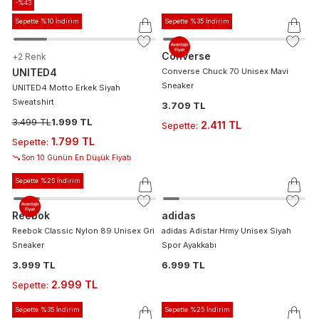
-%
43
Sepette %10 İndirim
Sepette %35 İndirim
Converse
+
2
Renk
UNITED4
Converse Chuck 70 Unisex Mavi
Sneaker
UNITED4 Motto Erkek Siyah
Sweatshirt
3.709 TL
3.499 TL
1.999 TL
2.411 TL
Sepette
:
1.799 TL
Sepette
:
Son 10 Günün En Düşük Fiyatı
Sepette %25 İndirim
Reebok
adidas
Reebok Classic Nylon 89 Unisex Gri
adidas Adistar Hrmy Unisex Siyah
Sneaker
Spor Ayakkabı
3.999 TL
6.999 TL
2.999 TL
Sepette
:
Sepette %35 İndirim
Sepette %25 İndirim