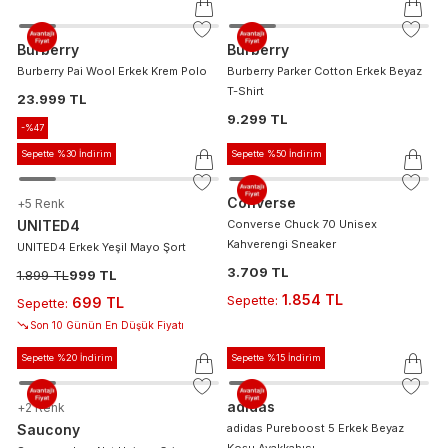
Burberry
Burberry
Burberry Pai Wool Erkek Krem Polo
Burberry Parker Cotton Erkek Beyaz
T-Shirt
23.999 TL
9.299 TL
-%
47
Sepette %30 İndirim
Sepette %50 İndirim
Converse
+
5
Renk
UNITED4
Converse Chuck 70 Unisex
Kahverengi Sneaker
UNITED4 Erkek Yeşil Mayo Şort
3.709 TL
1.899 TL
999 TL
1.854 TL
Sepette
:
699 TL
Sepette
:
Son 10 Günün En Düşük Fiyatı
Sepette %20 İndirim
Sepette %15 İndirim
adidas
+
2
Renk
Saucony
adidas Pureboost 5 Erkek Beyaz
Koşu Ayakkabısı