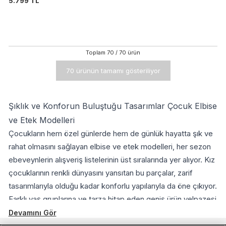
5.799 TL
Toplam
70
/
70
ürün
70 ürünün tamamı gösteriliyor
Şıklık ve Konforun Buluştuğu Tasarımlar Çocuk Elbise
ve Etek Modelleri
Çocukların hem özel günlerde hem de günlük hayatta şık ve
rahat olmasını sağlayan elbise ve etek modelleri, her sezon
ebeveynlerin alışveriş listelerinin üst sıralarında yer alıyor. Kız
çocuklarının renkli dünyasını yansıtan bu parçalar, zarif
tasarımlarıyla olduğu kadar konforlu yapılarıyla da öne çıkıyor.
Farklı yaş gruplarına ve tarza hitap eden geniş ürün yelpazesi
sayesinde çocuklar kendilerini özgür hissederken,
Devamını Gör
ebeveynler de içleri rahat şekilde alışveriş yapabiliyor.