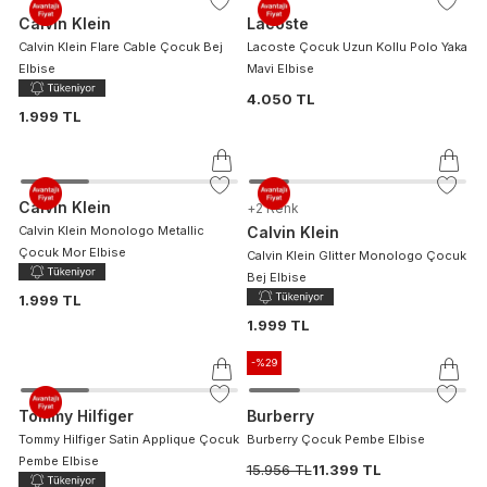
Calvin Klein
Lacoste
Calvin Klein Flare Cable Çocuk Bej
Lacoste Çocuk Uzun Kollu Polo Yaka
Elbise
Mavi Elbise
4.050 TL
1.999 TL
Calvin Klein
+
2
Renk
Calvin Klein Monologo Metallic
Calvin Klein
Çocuk Mor Elbise
Calvin Klein Glitter Monologo Çocuk
Bej Elbise
1.999 TL
1.999 TL
-%
29
Tommy Hilfiger
Burberry
Tommy Hilfiger Satin Applique Çocuk
Burberry Çocuk Pembe Elbise
Pembe Elbise
15.956 TL
11.399 TL