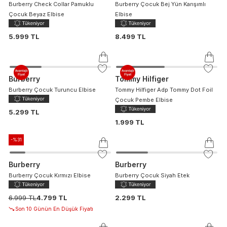
Burberry Check Collar Pamuklu
Burberry Çocuk Bej Yün Karışımlı
Çocuk Beyaz Elbise
Elbise
5.999 TL
8.499 TL
Burberry
Tommy Hilfiger
Burberry Çocuk Turuncu Elbise
Tommy Hilfiger Adp Tommy Dot Foil
Çocuk Pembe Elbise
5.299 TL
1.999 TL
-%
31
Burberry
Burberry
Burberry Çocuk Kırmızı Elbise
Burberry Çocuk Siyah Etek
6.999 TL
4.799 TL
2.299 TL
Son 10 Günün En Düşük Fiyatı