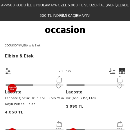
APP500 KODU İLE UYGULAMAYA ÖZEL 5.000 TL VE ÜZERİ ALIŞVERİŞLERDE
500 TL İNDİRİMİ KAÇIRMAYIN!
ÇOCUK
/
GİYİM
/
Elbise & Etek
Elbise & Etek
70
ürün
Lacoste
Lacoste
Lacoste Çocuk Uzun Kollu Polo Yaka
Kız Çocuk Bej Etek
Koyu Pembe Elbise
3.999 TL
4.050 TL