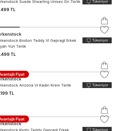
irkenstock Suede Shearling Unisex Gri Terlik
.499 TL
irkenstock
irkenstock Boston Teddy Vl Gepragt Erkek
iyah Yün Terlik
.499 TL
irkenstock
irkenstock Arizona Vl Kadın Krem Terlik
.199 TL
irkenstock
irkenstock Kyoto Teddy Gepragt Erkek