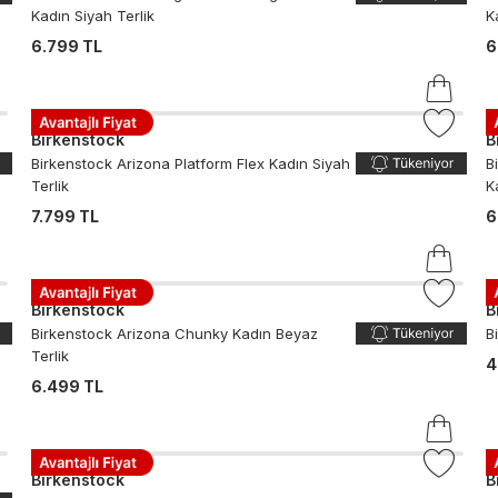
Kadın Siyah Terlik
K
6.799 TL
6
Birkenstock
B
Birkenstock Arizona Platform Flex Kadın Siyah
B
Terlik
K
7.799 TL
6
Birkenstock
B
Birkenstock Arizona Chunky Kadın Beyaz
B
Terlik
4
6.499 TL
Birkenstock
B