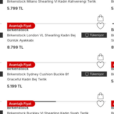
Birkenstock Milano Shearling Vl Kadın Kahverengi Terlik
B
5.799 TL
5
Birkenstock
B
Birkenstock London VL Shearling Kadın Bej
B
Günlük Ayakkabı
S
8.799 TL
8
Birkenstock
B
Birkenstock Sydney Cushion Buckle Bf
B
Graceful Kadın Bej Terlik
5
5.199 TL
Birkenstock
B
Birkenstock Buckley Vl Shearling Kadın Siyah Terlik
B