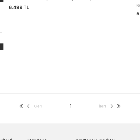
K
6.499 TL
5
Geri
1
İleri