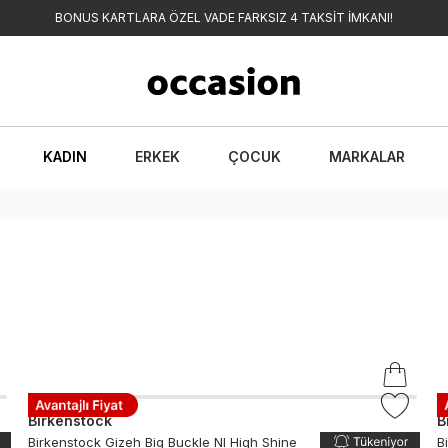
BONUS KARTLARA ÖZEL VADE FARKSIZ 4 TAKSİT İMKANI!
KADIN
ERKEK
ÇOCUK
MARKALAR
Birkenstock
B
Birkenstock Gizeh Big Buckle Nl High Shine
B