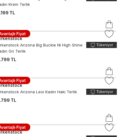
adın Krem Terlik
.199 TL
irkenstock
irkenstock Arizona Big Buckle Nl High Shine
adın Gri Terlik
.799 TL
irkenstock
irkenstock Arizona Leoi Kadın Haki Terlik
.799 TL
irkenstock