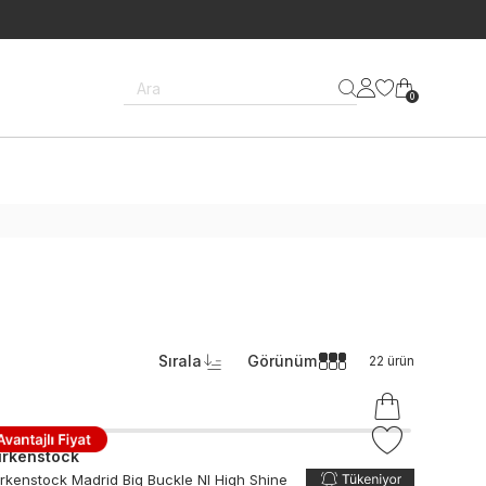
Ara
0
Sırala
Görünüm
22
ürün
irkenstock
irkenstock Madrid Big Buckle Nl High Shine