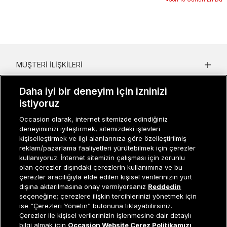
MÜŞTERI İLIŞKILERI
KURUMSAL
Daha iyi bir deneyim için izninizi
istiyoruz
KADIN KATEGORILER
Occasion olarak, internet sitemizde edindiğiniz
GRUP MARKALAR
deneyiminizi iyileştirmek, sitemizdeki işlevleri
kişiselleştirmek ve ilgi alanlarınıza göre özelleştirilmiş
ERKEK KATEGORILER
reklam/pazarlama faaliyetleri yürütebilmek için çerezler
kullanıyoruz. İnternet sitemizin çalışması için zorunlu
olan çerezler dışındaki çerezlerin kullanımına ve bu
çerezler aracılığıyla elde edilen kişisel verilerinizin yurt
Müşteri İlişkileri
0 850 800 01 20
dışına aktarılmasına onay vermiyorsanız
Reddedin
seçeneğine; çerezlere ilişkin tercihlerinizi yönetmek için
ise “Çerezleri Yönetin” butonuna tıklayabilirsiniz.
Çerezler ile kişisel verilerinizin işlenmesine dair detaylı
Sepete Ekle
bilgi almak için
Occasion Website Çerez Politikamızı
Occasion bir EREN PERAKENDE markasıdır. © Eren Holding