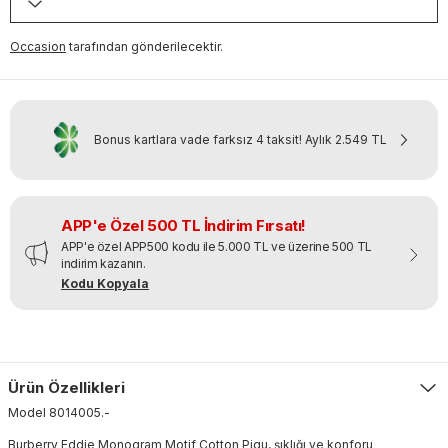
Occasion
tarafından gönderilecektir.
Bonus kartlara vade farksız 4 taksit!
Aylık
2.549 TL
APP'e Özel 500 TL İndirim Fırsatı!
APP'e özel APP500 kodu ile 5.000 TL ve üzerine 500 TL
indirim kazanın.
Kodu Kopyala
Ürün Özellikleri
Model
8014005
.
-
Burberry Eddie Monogram Motif Cotton Piqu, şıklığı ve konforu