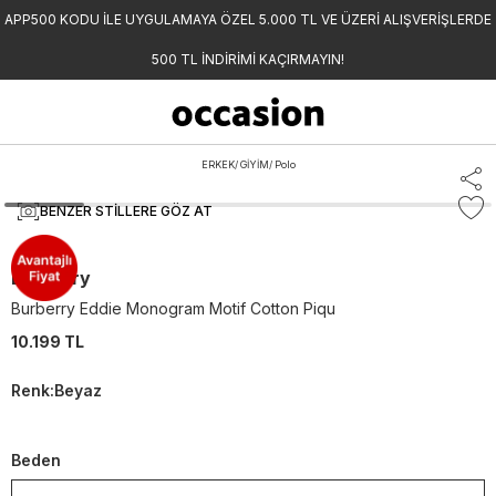
APP500 KODU İLE UYGULAMAYA ÖZEL 5.000 TL VE ÜZERİ ALIŞVERİŞLERDE
500 TL İNDİRİMİ KAÇIRMAYIN!
ERKEK
/
GİYİM
/
Polo
BENZER STILLERE GÖZ AT
Burberry
Burberry Eddie Monogram Motif Cotton Piqu
10.199 TL
Renk
:
Beyaz
Beden