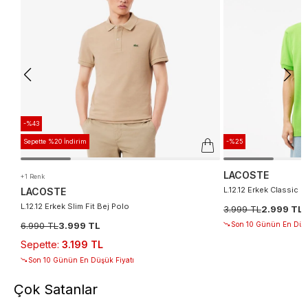
-%43
Sepette %20 İndirim
-%25
LACOSTE
+1 Renk
L.12.12 Erkek Classic Fi
LACOSTE
L.12.12 Erkek Slim Fit Bej Polo
3.999 TL
2.999 TL
6.990 TL
3.999 TL
Son 10 Günün En Düşü
Sepette
:
3.199 TL
Son 10 Günün En Düşük Fiyatı
Çok Satanlar