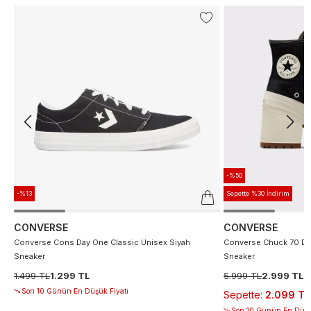
-%50
-%13
Sepette %30 İndirim
CONVERSE
CONVERSE
Converse Cons Day One Classic Unisex Siyah
Converse Chuck 70 De
Sneaker
Sneaker
1.499 TL
1.299 TL
5.999 TL
2.999 TL
Son 10 Günün En Düşük Fiyatı
Sepette
:
2.099 TL
Son 10 Günün En Düşü