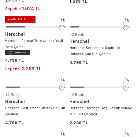
2.499 TL
1.539 TL
1.624 TL
Sepette
:
Sepette %30 İndirim
Herschel
+
2
Renk
Herschel Retreat Tote Unisex Yeşil
Herschel
Tote Çanta
Herschel Settlement Kapitone
Unisex Siyah Sırt Çantası
4.799 TL
4.799 TL
3.359 TL
Sepette
:
+
2
Renk
+
2
Renk
Herschel
Herschel
Herschel Settlement Unisex Bej Sırt
Herschel Heritage Dog Çocuk Pembe
Çantası
Mini Sırt Çantası
4.799 TL
2.239 TL