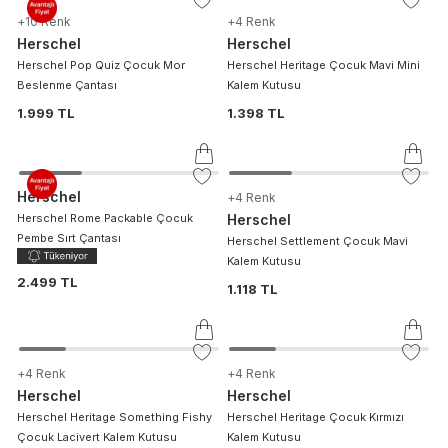
+
10
Renk
+
4
Renk
Herschel
Herschel
Herschel Pop Quiz Çocuk Mor
Herschel Heritage Çocuk Mavi Mini
Beslenme Çantası
Kalem Kutusu
1.999 TL
1.398 TL
Herschel
+
4
Renk
Herschel Rome Packable Çocuk
Herschel
Pembe Sırt Çantası
Herschel Settlement Çocuk Mavi
Kalem Kutusu
2.499 TL
1.118 TL
+
4
Renk
+
4
Renk
Herschel
Herschel
Herschel Heritage Something Fishy
Herschel Heritage Çocuk Kırmızı
Çocuk Lacivert Kalem Kutusu
Kalem Kutusu