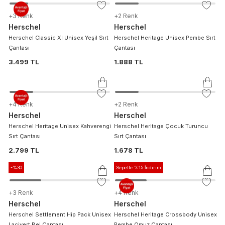
+
3
Renk
+
2
Renk
Herschel
Herschel
Herschel Classic Xl Unisex Yeşil Sırt
Herschel Heritage Unisex Pembe Sırt
Çantası
Çantası
3.499 TL
1.888 TL
+
4
Renk
+
2
Renk
Herschel
Herschel
Herschel Heritage Unisex Kahverengi
Herschel Heritage Çocuk Turuncu
Sırt Çantası
Sırt Çantası
2.799 TL
1.678 TL
-%
30
Sepette %15 İndirim
+
3
Renk
+
4
Renk
Herschel
Herschel
Herschel Settlement Hip Pack Unisex
Herschel Heritage Crossbody Unisex