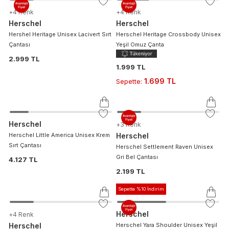
+
4
Renk
+
4
Renk
Herschel
Herschel
Hershel Heritage Unisex Lacivert Sırt
Herschel Heritage Crossbody Unisex
Çantası
Yeşil Omuz Çanta
2.999 TL
1.999 TL
1.699 TL
Sepette
:
Herschel
+
3
Renk
Herschel Little America Unisex Krem
Herschel
Sırt Çantası
Herschel Settlement Raven Unisex
Gri Bel Çantası
4.127 TL
2.199 TL
Sepette %10 İndirim
Herschel
+
4
Renk
Herschel Yara Shoulder Unisex Yeşil