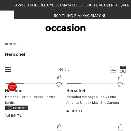
APP500 KODU İLE UYGULAMAYA ÖZEL 5.000 TL VE ÜZERİ ALIŞVERİŞLERDE
500 TL İNDİRİMİ KAÇIRMAYIN!
Herschel
Herschel
49
ürün
Herschel
Herschel
Herschel Charlie Unisex Pembe
Herschel Heritage Supply Little
Kartlık
America Unisex Mavi Sırt Çantası
4.199 TL
1.499 TL