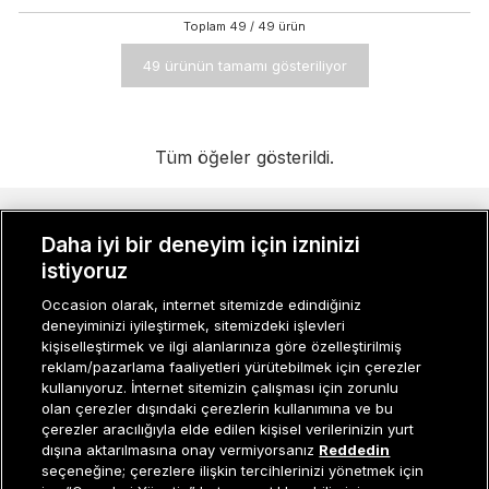
Toplam
49
/
49
ürün
49 ürünün tamamı gösteriliyor
Tüm öğeler gösterildi.
MÜŞTERI İLIŞKILERI
Daha iyi bir deneyim için izninizi
istiyoruz
KURUMSAL
Occasion olarak, internet sitemizde edindiğiniz
deneyiminizi iyileştirmek, sitemizdeki işlevleri
KADIN KATEGORILER
kişiselleştirmek ve ilgi alanlarınıza göre özelleştirilmiş
reklam/pazarlama faaliyetleri yürütebilmek için çerezler
GRUP MARKALAR
kullanıyoruz. İnternet sitemizin çalışması için zorunlu
olan çerezler dışındaki çerezlerin kullanımına ve bu
ERKEK KATEGORILER
çerezler aracılığıyla elde edilen kişisel verilerinizin yurt
dışına aktarılmasına onay vermiyorsanız
Reddedin
seçeneğine; çerezlere ilişkin tercihlerinizi yönetmek için