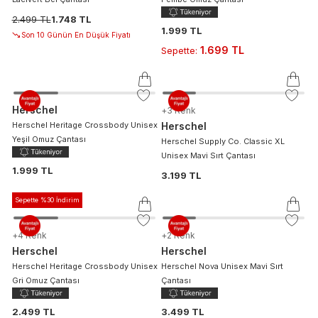
Lacivert Bel Çantası
Pembe Omuz Çantası
2.499 TL
1.748 TL
1.999 TL
Son 10 Günün En Düşük Fiyatı
1.699 TL
Sepette
:
Herschel
+
3
Renk
Herschel Heritage Crossbody Unisex
Herschel
Yeşil Omuz Çantası
Herschel Supply Co. Classic XL
Unisex Mavi Sırt Çantası
1.999 TL
3.199 TL
Sepette %30 İndirim
+
4
Renk
+
2
Renk
Herschel
Herschel
Herschel Heritage Crossbody Unisex
Herschel Nova Unisex Mavi Sırt
Gri Omuz Çantası
Çantası
2.499 TL
3.499 TL