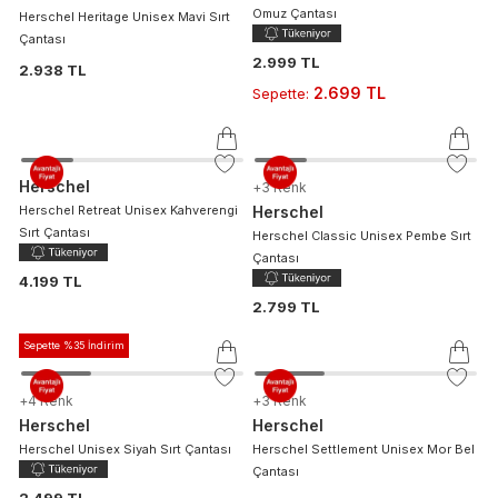
Herschel
Omuz Çantası
Herschel Heritage Unisex Mavi Sırt
Çantası
2.999 TL
2.938 TL
2.699 TL
Sepette
:
Herschel
+
3
Renk
Herschel Retreat Unisex Kahverengi
Herschel
Sırt Çantası
Herschel Classic Unisex Pembe Sırt
Çantası
4.199 TL
2.799 TL
Sepette %35 İndirim
+
4
Renk
+
3
Renk
Herschel
Herschel
Herschel Unisex Siyah Sırt Çantası
Herschel Settlement Unisex Mor Bel
Çantası