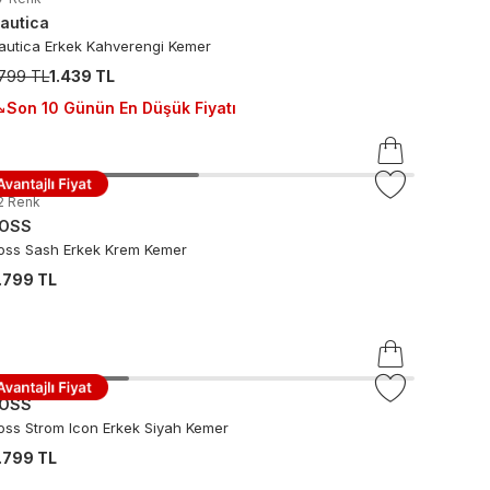
autica
autica Erkek Kahverengi Kemer
.799 TL
1.439 TL
Son 10 Günün En Düşük Fiyatı
2
Renk
OSS
oss Sash Erkek Krem Kemer
.799 TL
OSS
oss Strom Icon Erkek Siyah Kemer
.799 TL