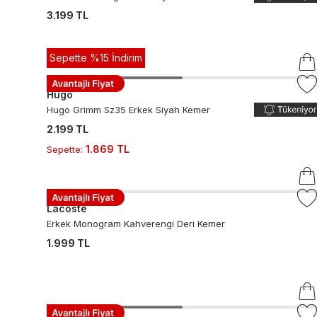
3.199 TL
Sepette %15 İndirim
Hugo
Hugo Grimm Sz35 Erkek Siyah Kemer
2.199 TL
1.869 TL
Sepette
:
Lacoste
Erkek Monogram Kahverengi Deri Kemer
1.999 TL