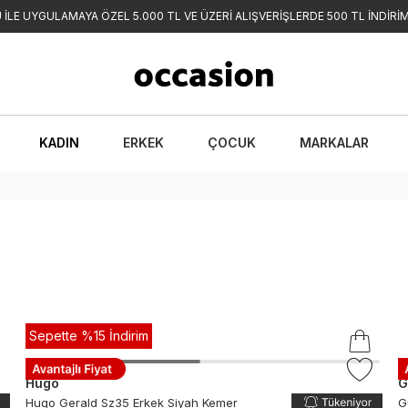
İLE UYGULAMAYA ÖZEL 5.000 TL VE ÜZERİ ALIŞVERİŞLERDE 500 TL İNDİRİM
KADIN
ERKEK
ÇOCUK
MARKALAR
Sepette %15 İndirim
Hugo
G
Hugo Gerald Sz35 Erkek Siyah Kemer
G