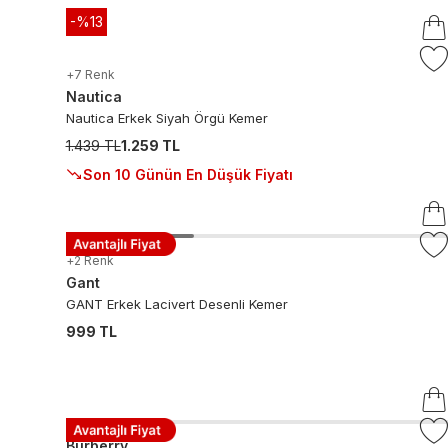
-%
13
+
7
Renk
Nautica
Nautica Erkek Siyah Örgü Kemer
1.439 TL
1.259 TL
Son 10 Günün En Düşük Fiyatı
+
2
Renk
Gant
GANT Erkek Lacivert Desenli Kemer
999 TL
Burberry