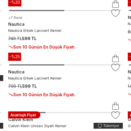
-%
20
N
+
7
Renk
N
Nautica
Nautica Erkek Lacivert Kemer
8
749 TL
599 TL
Son 10 Günün En Düşük Fiyatı
-%
25
Nautica
N
Nautica Erkek Lacivert Kemer
N
799 TL
599 TL
1
Son 10 Günün En Düşük Fiyatı
Calvin Klein
G
Calvin Klein Unisex Siyah Kemer
G