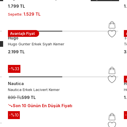
1.799 TL
1
1.529 TL
Sepette
:
Hugo
T
Hugo Gunter Erkek Siyah Kemer
T
2.199 TL
3
-%
33
Nautica
H
Nautica Erkek Lacivert Kemer
H
899 TL
599 TL
1
Son 10 Günün En Düşük Fiyatı
-%
10