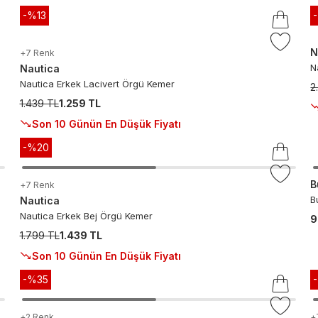
-%
13
N
+
7
Renk
N
Nautica
Nautica Erkek Lacivert Örgü Kemer
2
1.439 TL
1.259 TL
Son 10 Günün En Düşük Fiyatı
-%
20
B
+
7
Renk
B
Nautica
Nautica Erkek Bej Örgü Kemer
9
1.799 TL
1.439 TL
Son 10 Günün En Düşük Fiyatı
-%
35
+
2
Renk
+