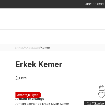
APP500 KODU 
ERKEK
/
AKSESUAR
/
Kemer
Erkek Kemer
Filtre
Armani Exchange
Armani Exchange Erkek Siyah Kemer