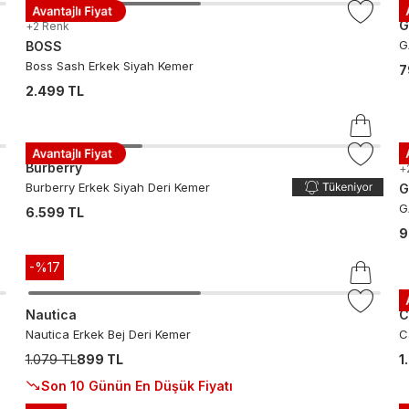
G
+
2
Renk
G
BOSS
Boss Sash Erkek Siyah Kemer
7
2.499 TL
Burberry
+
Burberry Erkek Siyah Deri Kemer
G
G
6.599 TL
9
-%
17
Nautica
C
Nautica Erkek Bej Deri Kemer
C
1.079 TL
899 TL
1
Son 10 Günün En Düşük Fiyatı