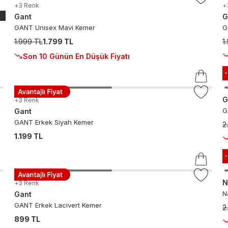
+
3
Renk
+
Gant
G
GANT Unisex Mavi Kemer
G
1.999 TL
1.799 TL
1
Son 10 Günün En Düşük Fiyatı
G
+
3
Renk
G
Gant
GANT Erkek Siyah Kemer
2
1.199 TL
N
+
3
Renk
N
Gant
GANT Erkek Lacivert Kemer
2
899 TL