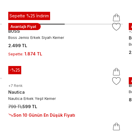
Sepette %25 İndirim
BOSS
+
Boss Jemio Erkek Siyah Kemer
B
B
2.499 TL
2
1.874 TL
Sepette
:
-%
25
B
+
7
Renk
B
Nautica
Nautica Erkek Yeşil Kemer
8
799 TL
599 TL
Son 10 Günün En Düşük Fiyatı