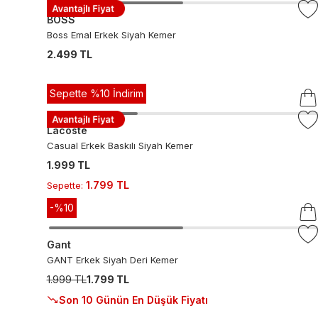
BOSS
Boss Emal Erkek Siyah Kemer
2.499 TL
Sepette %10 İndirim
Lacoste
Casual Erkek Baskılı Siyah Kemer
1.999 TL
1.799 TL
Sepette
:
-%
10
Gant
GANT Erkek Siyah Deri Kemer
1.999 TL
1.799 TL
Son 10 Günün En Düşük Fiyatı