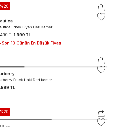
-%
20
autica
autica Erkek Siyah Deri Kemer
.499 TL
1.999 TL
Son 10 Günün En Düşük Fiyatı
urberry
urberry Erkek Haki Deri Kemer
.599 TL
-%
20
7
Renk