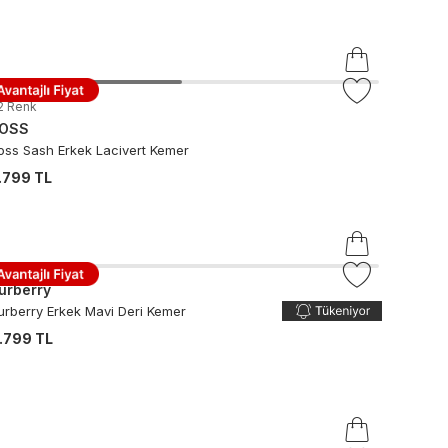
2
Renk
OSS
oss Sash Erkek Lacivert Kemer
.799 TL
urberry
urberry Erkek Mavi Deri Kemer
.799 TL