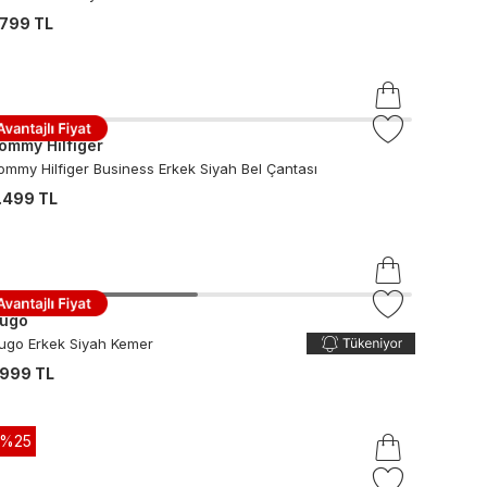
.799 TL
ommy Hilfiger
ommy Hilfiger Business Erkek Siyah Bel Çantası
.499 TL
ugo
ugo Erkek Siyah Kemer
.999 TL
-%
25