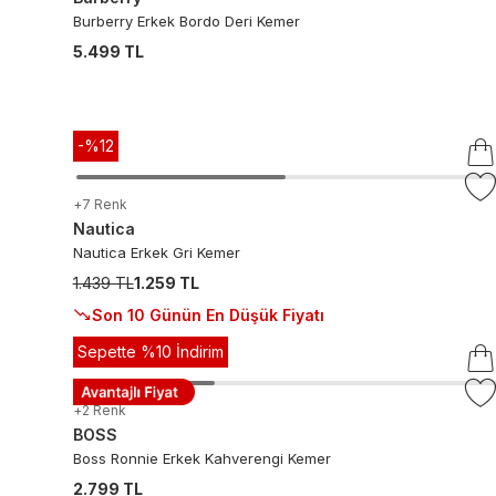
Burberry Erkek Bordo Deri Kemer
5.499 TL
-%
12
+
7
Renk
Nautica
Nautica Erkek Gri Kemer
1.439 TL
1.259 TL
Son 10 Günün En Düşük Fiyatı
Sepette %10 İndirim
+
2
Renk
BOSS
Boss Ronnie Erkek Kahverengi Kemer
2.799 TL