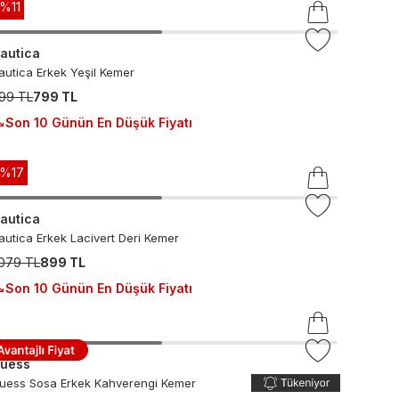
-%
11
autica
autica Erkek Yeşil Kemer
99 TL
799 TL
Son 10 Günün En Düşük Fiyatı
-%
17
autica
autica Erkek Lacivert Deri Kemer
.079 TL
899 TL
Son 10 Günün En Düşük Fiyatı
uess
uess Sosa Erkek Kahverengi Kemer