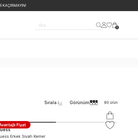
İ KAÇIRMAYIN!
Ara
0
Sırala
Görünüm
80
ürün
uess
uess Erkek Siyah Kemer