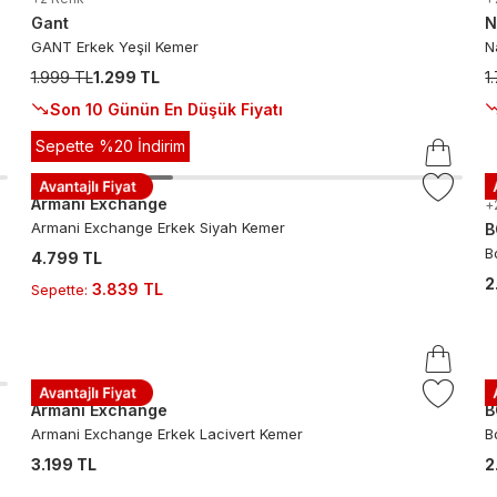
Gant
N
GANT Erkek Yeşil Kemer
N
1.999 TL
1.299 TL
1
Son 10 Günün En Düşük Fiyatı
Sepette %20 İndirim
Armani Exchange
+
Armani Exchange Erkek Siyah Kemer
B
B
4.799 TL
2
3.839 TL
Sepette
:
Armani Exchange
B
Armani Exchange Erkek Lacivert Kemer
B
3.199 TL
2