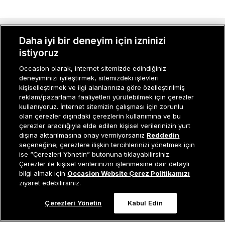
MÜŞTERI İLIŞKILERI
Daha iyi bir deneyim için izninizi
istiyoruz
KURUMSAL
Occasion olarak, internet sitemizde edindiğiniz
deneyiminizi iyileştirmek, sitemizdeki işlevleri
KADIN KATEGORILER
kişiselleştirmek ve ilgi alanlarınıza göre özelleştirilmiş
reklam/pazarlama faaliyetleri yürütebilmek için çerezler
GRUP MARKALAR
kullanıyoruz. İnternet sitemizin çalışması için zorunlu
olan çerezler dışındaki çerezlerin kullanımına ve bu
ERKEK KATEGORILER
çerezler aracılığıyla elde edilen kişisel verilerinizin yurt
dışına aktarılmasına onay vermiyorsanız
Reddedin
seçeneğine; çerezlere ilişkin tercihlerinizi yönetmek için
ise “Çerezleri Yönetin” butonuna tıklayabilirsiniz.
Müşteri İlişkileri
0 850 800 01 20
Çerezler ile kişisel verilerinizin işlenmesine dair detaylı
bilgi almak için
Occasion Website Çerez Politikamızı
ziyaret edebilirsiniz.
Occasion bir EREN PERAKENDE markasıdır. © Eren Holding
Çerezleri Yönetin
Kabul Edin
0