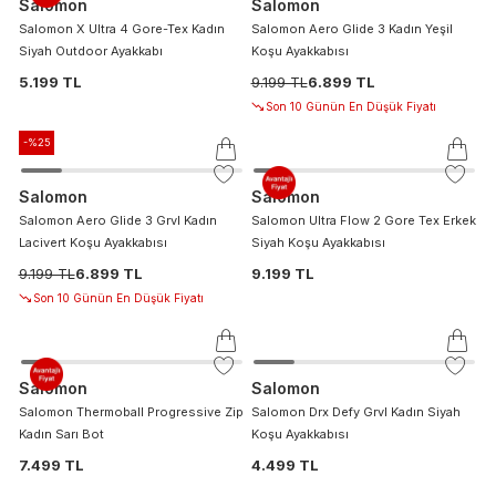
Salomon
Salomon
Salomon X Ultra 4 Gore-Tex Kadın
Salomon Aero Glide 3 Kadın Yeşil
Siyah Outdoor Ayakkabı
Koşu Ayakkabısı
5.199 TL
9.199 TL
6.899 TL
Son 10 Günün En Düşük Fiyatı
-%
25
Salomon
Salomon
Salomon Aero Glide 3 Grvl Kadın
Salomon Ultra Flow 2 Gore Tex Erkek
Lacivert Koşu Ayakkabısı
Siyah Koşu Ayakkabısı
9.199 TL
6.899 TL
9.199 TL
Son 10 Günün En Düşük Fiyatı
Salomon
Salomon
Salomon Thermoball Progressive Zip
Salomon Drx Defy Grvl Kadın Siyah
Kadın Sarı Bot
Koşu Ayakkabısı
7.499 TL
4.499 TL