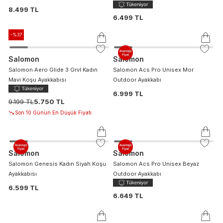
8.499 TL
6.499 TL
-%
37
Salomon
Salomon
Salomon Aero Glide 3 Grvl Kadın
Salomon Acs Pro Unisex Mor
Mavi Koşu Ayakkabısı
Outdoor Ayakkabı
6.999 TL
9.199 TL
5.750 TL
Son 10 Günün En Düşük Fiyatı
Salomon
Salomon
Salomon Genesis Kadın Siyah Koşu
Salomon Acs Pro Unisex Beyaz
Ayakkabısı
Outdoor Ayakkabı
6.599 TL
6.649 TL