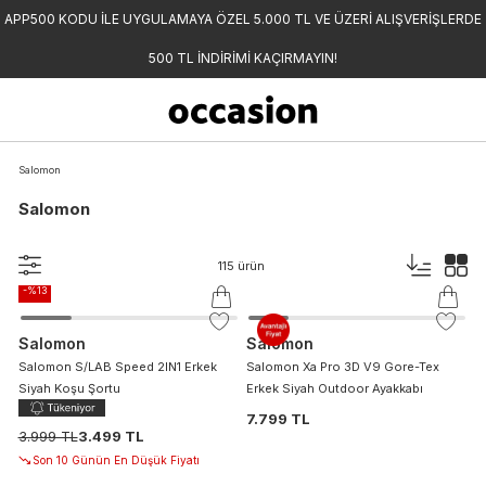
APP500 KODU İLE UYGULAMAYA ÖZEL 5.000 TL VE ÜZERİ ALIŞVERİŞLERDE
500 TL İNDİRİMİ KAÇIRMAYIN!
Salomon
Salomon
115
ürün
-%
13
Salomon
Salomon
Salomon S/LAB Speed 2IN1 Erkek
Salomon Xa Pro 3D V9 Gore-Tex
Siyah Koşu Şortu
Erkek Siyah Outdoor Ayakkabı
7.799 TL
3.999 TL
3.499 TL
Son 10 Günün En Düşük Fiyatı