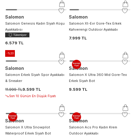
Salomon
Salomon
Salomon Genesis Kadın Siyah Koşu
Salomon Xt-Evr Gore-Tex Erkek
Ayakkabısı
Kahverengi Outdoor Ayakkabı
7.999 TL
6.579 TL
-%
20
Salomon
Salomon
Salomon Erkek Siyah Spor Ayakkabı
Salomon X Ultra 360 Mid Gore-Tex
& Sneaker
Erkek Siyah Bot
11.999 TL
9.599 TL
9.599 TL
Son 10 Günün En Düşük Fiyatı
Salomon
Salomon
Salomon X Ultra Snowpilot
Salomon Acs Pro Kadın Krem
Waterproof Erkek Siyah Bot
Outdoor Ayakkabı