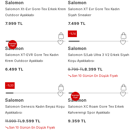
Salomon
Salomon
Salomon Xt-Evr Gore-Tex Erkek Krem
Salomon XT Evr Gore Tex Kadın
Outdoor Ayakkabı
Siyah Sneaker
7.999 TL
7.499 TL
-%
14
Salomon
Salomon
Salomon XT-EVR Gore Tex Kadın
Salomon S/Lab Ultra 3 V2 Erkek Siyah
Krem Outdoor Ayakkabı
Koşu Ayakkabısı
6.499 TL
9.799 TL
8.399 TL
Son 10 Günün En Düşük Fiyatı
-%
20
Salomon
Salomon
Salomon Genesis Kadın Beyaz Koşu
Salomon XC Roam Gore Tex Erkek
Ayakkabısı
Kahverengi Spor Ayakkabı
11.999 TL
9.599 TL
9.359 TL
Son 10 Günün En Düşük Fiyatı