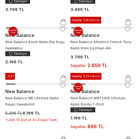
3.799 TL
3.499 TL
Sepette %30 İndirim
New Balance
New Balance
New Balance Arishi Kadın Bej Koşu
New Balance Athletics French Terry
Ayakkabısı
Kadın Krem Eşofman Altı
3.799 TL
2.199 TL
2.659 TL
Sepette
:
-%
21
Sepette %25 İndirim
New Balance
New Balance
New Balance NB Lifestyle Kadın
New Balance WNT3416 Lifestyle
Beyaz Sweatshirt
Kadın Bordo T-Shirt
5.299 TL
4.199 TL
1.199 TL
Son 10 Günün En Düşük Fiyatı
899 TL
Sepette
: