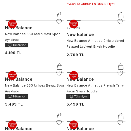
Son 10 Günün En Düşük Fiyatı
New Balance
+
2
Renk
New Balance 550 Kadın Mavi Spor
New Balance
Ayakkabı
New Balance Athletics Embroidered
Relaxed Lacivert Erkek Hoodie
4.199 TL
2.799 TL
New Balance
New Balance
New Balance 550 Unisex Beyaz Spor
New Balance Athletics French Terry
Ayakkabı
Kadın Siyah Hoodie
5.499 TL
5.499 TL
New Balance
New Balance