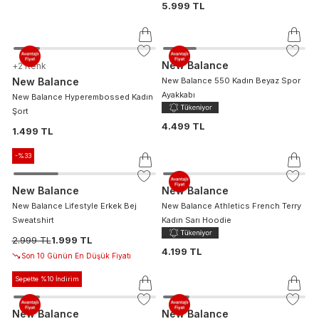
5.999 TL
New Balance
+
2
Renk
New Balance
New Balance 550 Kadın Beyaz Spor
Ayakkabı
New Balance Hyperembossed Kadın
Şort
4.499 TL
1.499 TL
-%
33
New Balance
New Balance
New Balance Lifestyle Erkek Bej
New Balance Athletics French Terry
Sweatshirt
Kadın Sarı Hoodie
2.999 TL
1.999 TL
4.199 TL
Son 10 Günün En Düşük Fiyatı
Sepette %10 İndirim
New Balance
New Balance