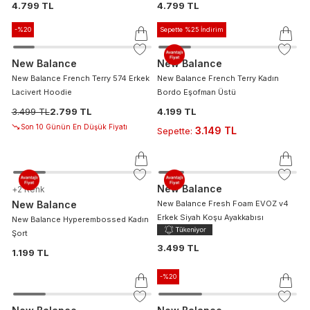
4.799 TL
4.799 TL
-%
20
Sepette %25 İndirim
New Balance
New Balance
New Balance French Terry 574 Erkek
New Balance French Terry Kadın
Lacivert Hoodie
Bordo Eşofman Üstü
3.499 TL
2.799 TL
4.199 TL
Son 10 Günün En Düşük Fiyatı
3.149 TL
Sepette
:
New Balance
+
2
Renk
New Balance
New Balance Fresh Foam EVOZ v4
Erkek Siyah Koşu Ayakkabısı
New Balance Hyperembossed Kadın
Şort
3.499 TL
1.199 TL
-%
20