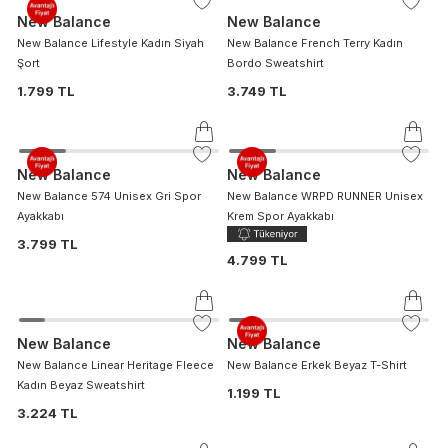
New Balance
New Balance
New Balance Lifestyle Kadın Siyah
New Balance French Terry Kadın
Şort
Bordo Sweatshirt
1.799 TL
3.749 TL
New Balance
New Balance
New Balance 574 Unisex Gri Spor
New Balance WRPD RUNNER Unisex
Ayakkabı
Krem Spor Ayakkabı
3.799 TL
4.799 TL
New Balance
New Balance
New Balance Linear Heritage Fleece
New Balance Erkek Beyaz T-Shirt
Kadın Beyaz Sweatshirt
1.199 TL
3.224 TL