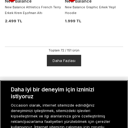
New Balance
New Balance
New Balance Athletics French Terry
New Balance Graphic Erkek Yeşil
Erkek Krem Eşofman Altı
Hoodie
2.499 TL
1.999 TL
Toplam
72
/
151
ürün
Daha Fazlası
MÜŞTERI İLIŞKILERI
Daha iyi bir deneyim için izninizi
istiyoruz
KURUMSAL
Occasion olarak, internet sitemizde edindiğiniz
deneyiminizi iyileştirmek, sitemizdeki işlevleri
KADIN KATEGORILER
kişiselleştirmek ve ilgi alanlarınıza göre özelleştirilmiş
reklam/pazarlama faaliyetleri yürütebilmek için çerezler
GRUP MARKALAR
kullanıyoruz. İnternet sitemizin çalışması için zorunlu