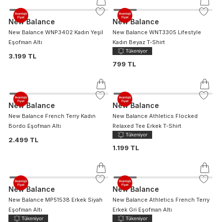
New Balance
New Balance
New Balance WNP3402 Kadın Yeşil
New Balance WNT3305 Lifestyle
Eşofman Altı
Kadın Beyaz T-Shirt
3.199 TL
799 TL
New Balance
New Balance
New Balance French Terry Kadın
New Balance Athletics Flocked
Bordo Eşofman Altı
Relaxed Tee Erkek T-Shirt
2.499 TL
1.199 TL
New Balance
New Balance
New Balance MP51538 Erkek Siyah
New Balance Athletics French Terry
Eşofman Altı
Erkek Gri Eşofman Altı