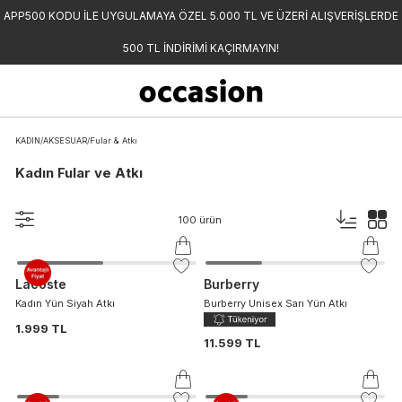
APP500 KODU İLE UYGULAMAYA ÖZEL 5.000 TL VE ÜZERİ ALIŞVERİŞLERDE
500 TL İNDİRİMİ KAÇIRMAYIN!
KADIN
/
AKSESUAR
/
Fular & Atkı
Kadın Fular ve Atkı
100
ürün
Lacoste
Burberry
Kadın Yün Siyah Atkı
Burberry Unisex Sarı Yün Atkı
1.999 TL
11.599 TL