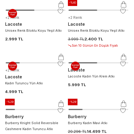
-%
40
+
2
Renk
+
2
Renk
Lacoste
Lacoste
Unisex Renk Bloklu Koyu Yeşil Atkı
Unisex Renk Bloklu Koyu Yeşil Atkı
2.999 TL
3.999 TL
2.400 TL
Son 10 Günün En Düşük Fiyatı
Lacoste
+
2
Renk
Lacoste
Lacoste Kadın Yün Krem Atkı
Kadın Turuncu Yün Atkı
5.999 TL
4.999 TL
-%
29
-%
29
Burberry
Burberry
Burberry Knight Solid Reversible
Burberry Kadın Mavi Atkı
Cashmere Kadın Turuncu Atkı
20.296 TL
14.499 TL