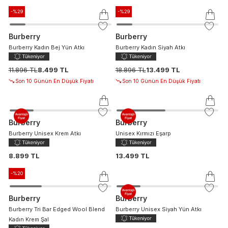
-%
29
-%
29
Burberry
Burberry
Burberry Kadın Bej Yün Atkı
Burberry Kadın Siyah Atkı
11.896 TL
8.499 TL
18.896 TL
13.499 TL
Son 10 Günün En Düşük Fiyatı
Son 10 Günün En Düşük Fiyatı
Burberry
Burberry
Burberry Unisex Krem Atkı
Unisex Kırmızı Eşarp
8.899 TL
13.499 TL
-%
20
Burberry
Burberry
Burberry Tri Bar Edged Wool Blend
Burberry Unisex Siyah Yün Atkı
Kadın Krem Şal