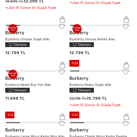
14.999 TL
12.299 TL
Son 10 Günün En Düşük Fiyatı
Son 10 Günün En Düşük Fiyatı
Burberry
Burberry
Burberry Unisex Siyah Atkı
Burberry Unisex Renkli Atkı
12.799 TL
12.799 TL
-%
29
Burberry
Burberry
Burberry Kadın Bej Yün Atkı
Burberry Kadın Siyah Atkı
11.699 TL
22.116 TL
15.799 TL
Son 10 Günün En Düşük Fiyatı
-%
14
-%
20
Burberry
Burberry
Burberry Large Wool Kadın Mor Atkı
Burberry Charm Wool Kadın Pembe