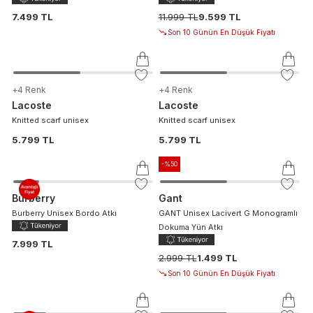
7.499 TL
11.999 TL
9.599 TL
Son 10 Günün En Düşük Fiyatı
+
4
Renk
+
4
Renk
Lacoste
Lacoste
Knitted scarf unisex
Knitted scarf unisex
5.799 TL
5.799 TL
-%
50
Burberry
Gant
Burberry Unisex Bordo Atkı
GANT Unisex Lacivert G Monogramlı
Dokuma Yün Atkı
7.999 TL
2.999 TL
1.499 TL
Son 10 Günün En Düşük Fiyatı