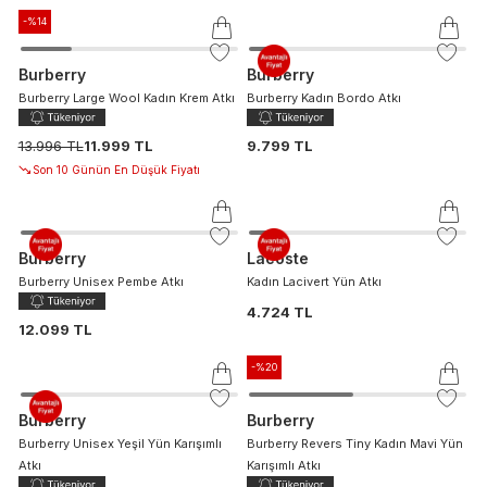
-%
14
Burberry
Burberry
Burberry Large Wool Kadın Krem Atkı
Burberry Kadın Bordo Atkı
13.996 TL
11.999 TL
9.799 TL
Son 10 Günün En Düşük Fiyatı
Burberry
Lacoste
Burberry Unisex Pembe Atkı
Kadın Lacivert Yün Atkı
4.724 TL
12.099 TL
-%
20
Burberry
Burberry
Burberry Unisex Yeşil Yün Karışımlı
Burberry Revers Tiny Kadın Mavi Yün
Atkı
Karışımlı Atkı