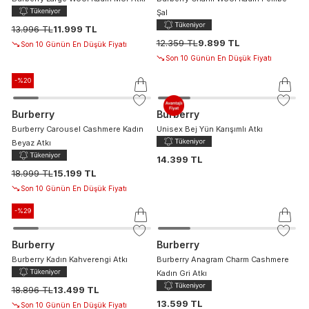
Şal
13.996 TL
11.999 TL
12.359 TL
9.899 TL
Son 10 Günün En Düşük Fiyatı
Son 10 Günün En Düşük Fiyatı
-%
20
Burberry
Burberry
Burberry Carousel Cashmere Kadın
Unisex Bej Yün Karışımlı Atkı
Beyaz Atkı
14.399 TL
18.999 TL
15.199 TL
Son 10 Günün En Düşük Fiyatı
-%
29
Burberry
Burberry
Burberry Kadın Kahverengi Atkı
Burberry Anagram Charm Cashmere
Kadın Gri Atkı
18.896 TL
13.499 TL
13.599 TL
Son 10 Günün En Düşük Fiyatı