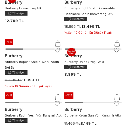
Burberry
Burberry
Burberry Unisex Bej Atkı
Burberry Knight Solid Reversible
Cashmere Kadın Kahverengi Atkı
12.799 TL
18.896 TL
13.499 TL
Son 10 Günün En Düşük Fiyatı
-%
14
Burberry
Burberry
Burberry Repeat Shield Wool Kadın
Burberry Unisex Yeşil Atkı
Bej Şal
8.899 TL
13.996 TL
11.999 TL
Son 10 Günün En Düşük Fiyatı
-%
18
-%
29
Burberry
Burberry
Burberry Kadın Yeşil Yün Karışımlı Atkı
Burberry Kadın Sarı Yün Karışımlı Atkı
11.406 TL
8.149 TL