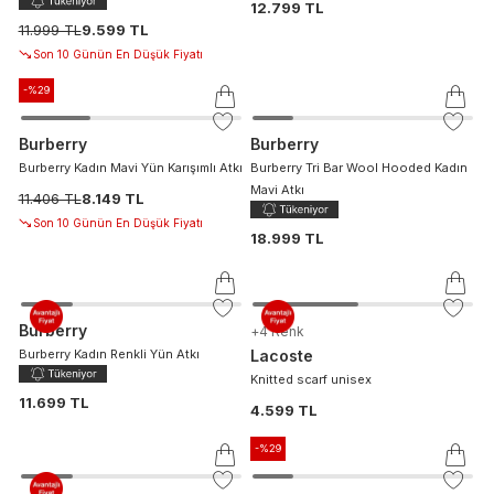
12.799 TL
11.999 TL
9.599 TL
Son 10 Günün En Düşük Fiyatı
-%
29
Burberry
Burberry
Burberry Kadın Mavi Yün Karışımlı Atkı
Burberry Tri Bar Wool Hooded Kadın
Mavi Atkı
11.406 TL
8.149 TL
Son 10 Günün En Düşük Fiyatı
18.999 TL
Burberry
+
4
Renk
Burberry Kadın Renkli Yün Atkı
Lacoste
Knitted scarf unisex
11.699 TL
4.599 TL
-%
29