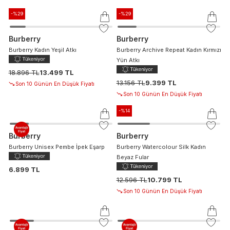
-%
29
-%
29
Burberry
Burberry
Burberry Kadın Yeşil Atkı
Burberry Archive Repeat Kadın Kırmızı
Yün Atkı
18.896 TL
13.499 TL
13.156 TL
9.399 TL
Son 10 Günün En Düşük Fiyatı
Son 10 Günün En Düşük Fiyatı
-%
14
Burberry
Burberry
Burberry Unisex Pembe İpek Eşarp
Burberry Watercolour Silk Kadın
Beyaz Fular
6.899 TL
12.596 TL
10.799 TL
Son 10 Günün En Düşük Fiyatı