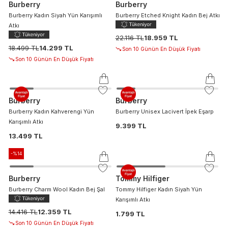
Burberry
Burberry
Burberry Kadın Siyah Yün Karışımlı
Burberry Etched Knight Kadın Bej Atkı
Atkı
22.116 TL
18.959 TL
18.499 TL
14.299 TL
Son 10 Günün En Düşük Fiyatı
Son 10 Günün En Düşük Fiyatı
Burberry
Burberry
Burberry Kadın Kahverengi Yün
Burberry Unisex Lacivert İpek Eşarp
Karışımlı Atkı
9.399 TL
13.499 TL
-%
14
Burberry
Tommy Hilfiger
Burberry Charm Wool Kadın Bej Şal
Tommy Hilfiger Kadın Siyah Yün
Karışımlı Atkı
14.416 TL
12.359 TL
1.799 TL
Son 10 Günün En Düşük Fiyatı