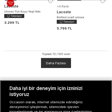
Lacoste
+
4
Renk
Unisex Yün Koyu Yeşil Atkı
Lacoste
Knitted scarf unisex
3.299 TL
5.799 TL
Toplam
72
/
100
ürün
Daha Fazlası
MÜŞTERI İLIŞKILERI
Daha iyi bir deneyim için izninizi
istiyoruz
KURUMSAL
Occasion olarak, internet sitemizde edindiğiniz
deneyiminizi iyileştirmek, sitemizdeki işlevleri
KADIN KATEGORILER
kişiselleştirmek ve ilgi alanlarınıza göre özelleştirilmiş