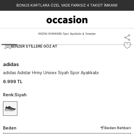
BONUS KARTLARA ÖZEL VADE FARKSIZ 4 TAKSİT İMKANI!
KADIN
/
AYAKKABI
/
Spor Ayakkabı & Sneaker
BENZER STILLERE GÖZ AT
adidas
adidas Adistar Hrmy Unisex Siyah Spor Ayakkabı
6.999 TL
Renk
:
Siyah
Beden
Beden Rehberi