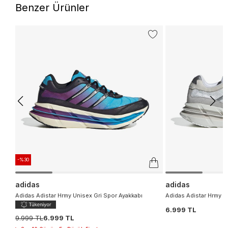
Benzer Ürünler
-%30
adidas
adidas
Adidas Adistar Hrmy Unisex Gri Spor Ayakkabı
Adidas Adistar Hrmy E
6.999 TL
9.999 TL
6.999 TL