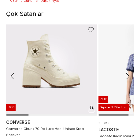
Son 10 Günün En Düşük Fiyatı
Çok Satanlar
-%17
-%50
Sepette %30 İndirim
CONVERSE
+1 Renk
Converse Chuck 70 De Luxe Heel Unisex Krem
LACOSTE
Sneaker
Lacoste Kadın Mavi Po