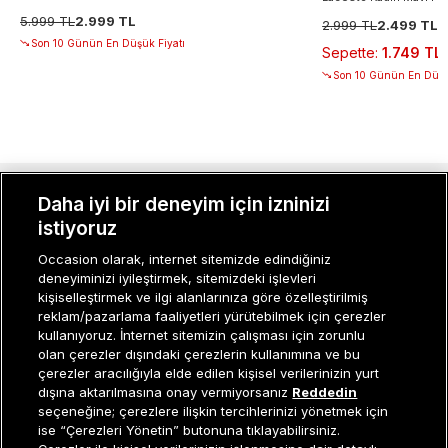
5.999 TL
2.999 TL
2.999 TL
2.499 TL
Son 10 Günün En Düşük Fiyatı
Sepette
:
1.749 TL
Son 10 Günün En Düşü
Daha iyi bir deneyim için izninizi
MÜŞTERI İLIŞKILERI
istiyoruz
KURUMSAL
Occasion olarak, internet sitemizde edindiğiniz
deneyiminizi iyileştirmek, sitemizdeki işlevleri
KADIN KATEGORILER
kişiselleştirmek ve ilgi alanlarınıza göre özelleştirilmiş
reklam/pazarlama faaliyetleri yürütebilmek için çerezler
GRUP MARKALAR
kullanıyoruz. İnternet sitemizin çalışması için zorunlu
olan çerezler dışındaki çerezlerin kullanımına ve bu
ERKEK KATEGORILER
çerezler aracılığıyla elde edilen kişisel verilerinizin yurt
dışına aktarılmasına onay vermiyorsanız
Reddedin
seçeneğine; çerezlere ilişkin tercihlerinizi yönetmek için
ise “Çerezleri Yönetin” butonuna tıklayabilirsiniz.
Müşteri İlişkileri
0 850 800 01 20