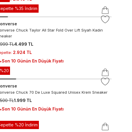
Sepette %35 İndirim
onverse
onverse Chuck Taylor All Star Fold Over Lift Siyah Kadın
neaker
.999 TL
4.499 TL
2.924 TL
epette
:
Son 10 Günün En Düşük Fiyatı
-%
20
onverse
onverse Chuck 70 De Luxe Squared Unisex Krem Sneaker
.500 TL
1.999 TL
Son 10 Günün En Düşük Fiyatı
Sepette %20 İndirim