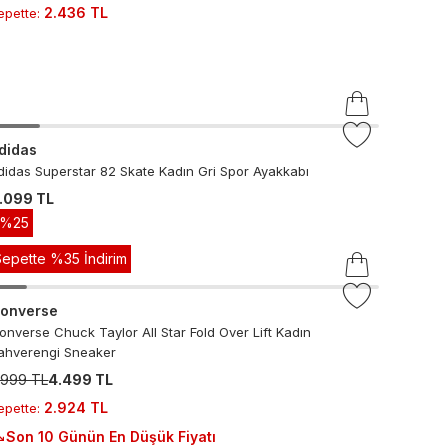
2.436 TL
epette
:
didas
didas Superstar 82 Skate Kadın Gri Spor Ayakkabı
.099 TL
-%
25
Sepette %35 İndirim
onverse
onverse Chuck Taylor All Star Fold Over Lift Kadın
ahverengi Sneaker
.999 TL
4.499 TL
2.924 TL
epette
:
Son 10 Günün En Düşük Fiyatı