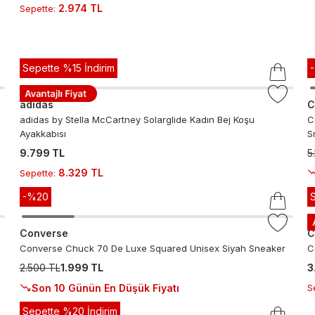
2.974 TL
Sepette
:
Sepette %15 İndirim
adidas
C
adidas by Stella McCartney Solarglide Kadın Bej Koşu
C
Ayakkabısı
S
9.799 TL
5
8.329 TL
Sepette
:
-%
20
Converse
C
Converse Chuck 70 De Luxe Squared Unisex Siyah Sneaker
C
2.500 TL
1.999 TL
3
Son 10 Günün En Düşük Fiyatı
S
Sepette %20 İndirim