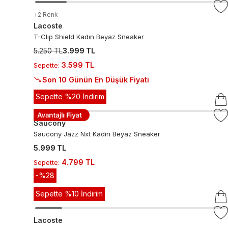
+
2
Renk
Lacoste
T-Clip Shield Kadın Beyaz Sneaker
5.250 TL
3.999 TL
3.599 TL
Sepette
:
Son 10 Günün En Düşük Fiyatı
Sepette %20 İndirim
Saucony
Saucony Jazz Nxt Kadın Beyaz Sneaker
5.999 TL
4.799 TL
Sepette
:
-%
28
Sepette %10 İndirim
Lacoste