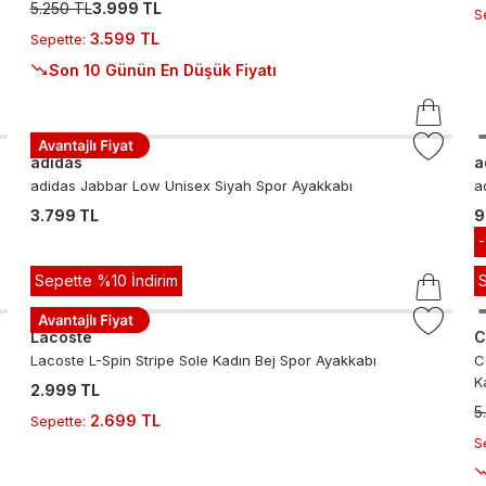
5.250 TL
3.999 TL
S
3.599 TL
Sepette
:
Son 10 Günün En Düşük Fiyatı
adidas
a
adidas Jabbar Low Unisex Siyah Spor Ayakkabı
a
3.799 TL
9
Sepette %10 İndirim
Lacoste
C
Lacoste L-Spin Stripe Sole Kadın Bej Spor Ayakkabı
C
K
2.999 TL
5
2.699 TL
Sepette
:
S