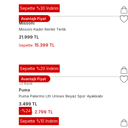
Sepette %30 İndirim
Missoni
Missoni Kadın Renkli Terlik
21.999 TL
15.399 TL
Sepette
:
Sepette %20 İndirim
+
2
Renk
Puma
Puma Palermo Lth Unisex Beyaz Spor Ayakkabı
3.499 TL
-%
24
2.799 TL
Sepette
:
Sepette %10 İndirim