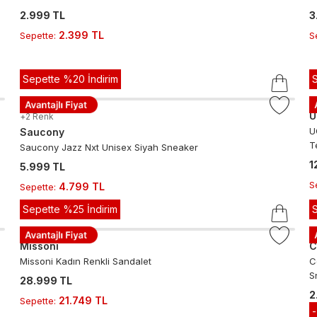
2.999 TL
3
2.399 TL
Sepette
:
S
Sepette %20 İndirim
+
2
Renk
U
Saucony
T
Saucony Jazz Nxt Unisex Siyah Sneaker
1
5.999 TL
S
4.799 TL
Sepette
:
Sepette %25 İndirim
Missoni
C
Missoni Kadın Renkli Sandalet
C
S
28.999 TL
2
21.749 TL
Sepette
:
S