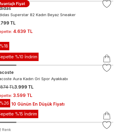
didas
didas Superstar 82 Kadın Beyaz Sneaker
.799 TL
4.639 TL
epette
:
-%
18
Sepette %10 İndirim
acoste
acoste Aura Kadın Gri Spor Ayakkabı
.874 TL
3.999 TL
3.599 TL
epette
:
-%
26
Son 10 Günün En Düşük Fiyatı
Sepette %15 İndirim
2
Renk