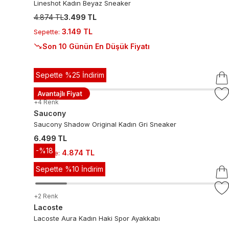
Lineshot Kadın Beyaz Sneaker
4.874 TL
3.499 TL
3.149 TL
Sepette
:
Son 10 Günün En Düşük Fiyatı
Sepette %25 İndirim
+
4
Renk
Saucony
Saucony Shadow Original Kadın Gri Sneaker
6.499 TL
-%
18
4.874 TL
Sepette
:
Sepette %10 İndirim
+
2
Renk
Lacoste
Lacoste Aura Kadın Haki Spor Ayakkabı