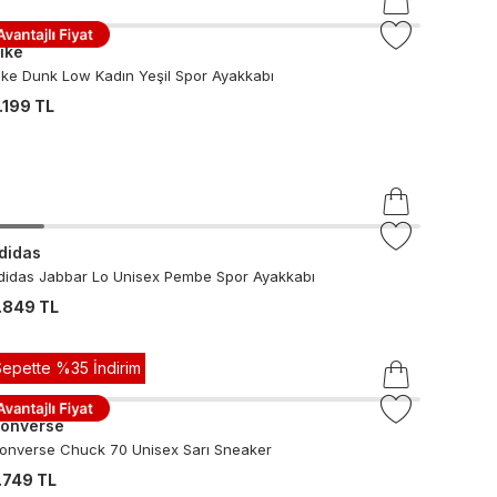
ike
ike Dunk Low Kadın Yeşil Spor Ayakkabı
.199 TL
didas
didas Jabbar Lo Unisex Pembe Spor Ayakkabı
.849 TL
Sepette %35 İndirim
onverse
onverse Chuck 70 Unisex Sarı Sneaker
.749 TL