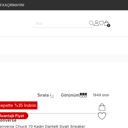
İ KAÇIRMAYIN!
Ara
0
Sırala
Görünüm
1949
ürün
Sepette %35 İndirim
onverse
onverse Chuck 70 Kadın Dantelli Siyah Sneaker