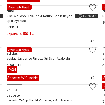
Nike
N
Nike Air Force 1 '07 Next Nature Kadın Beyaz
N
Spor Ayakkabı
6
5.199 TL
4.159 TL
Sepette
:
adidas
a
adidas Jabbar Lo Unisex Gri Spor Ayakkabı
a
3.849 TL
3
-%
24
Sepette %10 İndirim
C
+
2
Renk
C
Lacoste
Lacoste T-Clip Shield Kadın Açık Gri Sneaker
3