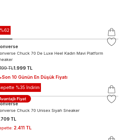
-%
62
onverse
onverse Chuck 70 De Luxe Heel Kadın Mavi Platform
neaker
.199 TL
1.999 TL
Son 10 Günün En Düşük Fiyatı
Sepette %35 İndirim
onverse
onverse Chuck 70 Unisex Siyah Sneaker
.709 TL
2.411 TL
epette
: