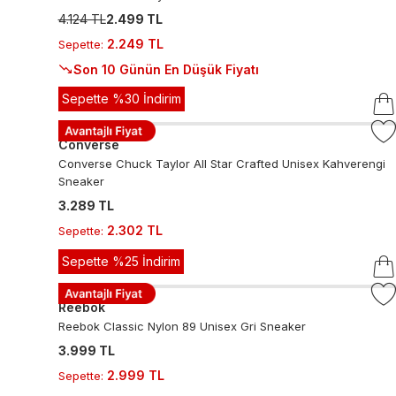
4.124 TL
2.499 TL
2.249 TL
Sepette
:
Son 10 Günün En Düşük Fiyatı
Sepette %30 İndirim
Converse
Converse Chuck Taylor All Star Crafted Unisex Kahverengi
Sneaker
3.289 TL
2.302 TL
Sepette
:
Sepette %25 İndirim
Reebok
Reebok Classic Nylon 89 Unisex Gri Sneaker
3.999 TL
2.999 TL
Sepette
: