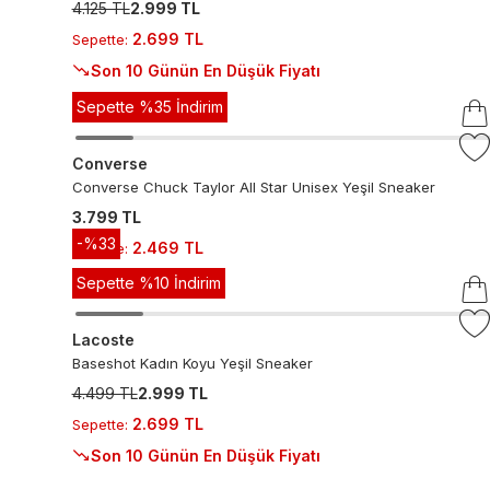
4.125 TL
2.999 TL
2.699 TL
Sepette
:
Son 10 Günün En Düşük Fiyatı
Sepette %35 İndirim
Converse
Converse Chuck Taylor All Star Unisex Yeşil Sneaker
3.799 TL
-%
33
2.469 TL
Sepette
:
Sepette %10 İndirim
Lacoste
Baseshot Kadın Koyu Yeşil Sneaker
4.499 TL
2.999 TL
2.699 TL
Sepette
:
Son 10 Günün En Düşük Fiyatı