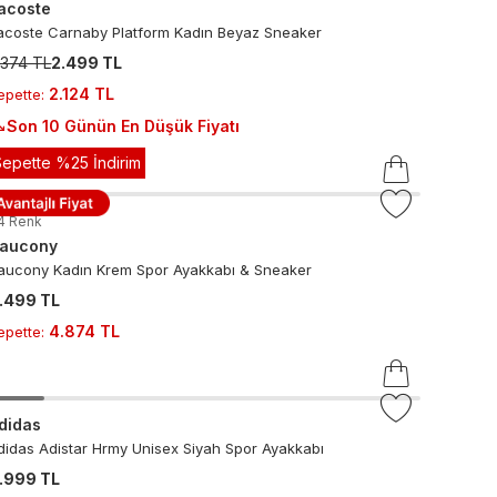
acoste
acoste Carnaby Platform Kadın Beyaz Sneaker
.374 TL
2.499 TL
2.124 TL
epette
:
Son 10 Günün En Düşük Fiyatı
Sepette %25 İndirim
4
Renk
aucony
aucony Kadın Krem Spor Ayakkabı & Sneaker
.499 TL
4.874 TL
epette
:
didas
didas Adistar Hrmy Unisex Siyah Spor Ayakkabı
.999 TL