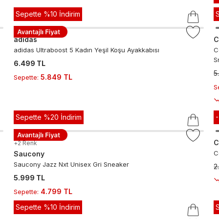
Sepette %10 İndirim
adidas
C
adidas Ultraboost 5 Kadın Yeşil Koşu Ayakkabısı
C
S
6.499 TL
5
5.849 TL
Sepette
:
S
Sepette %20 İndirim
C
+
2
Renk
C
Saucony
Saucony Jazz Nxt Unisex Gri Sneaker
2
5.999 TL
4.799 TL
Sepette
:
Sepette %10 İndirim