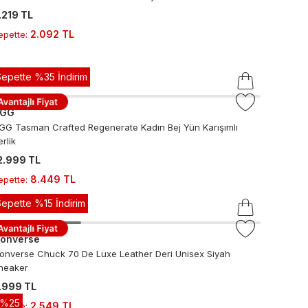
.219 TL
2.092 TL
epette
:
Sepette %35 İndirim
UGG
GG Tasman Crafted Regenerate Kadın Bej Yün Karışımlı
erlik
2.999 TL
8.449 TL
epette
:
Sepette %15 İndirim
onverse
onverse Chuck 70 De Luxe Leather Deri Unisex Siyah
neaker
.999 TL
-%
25
2.549 TL
epette
: