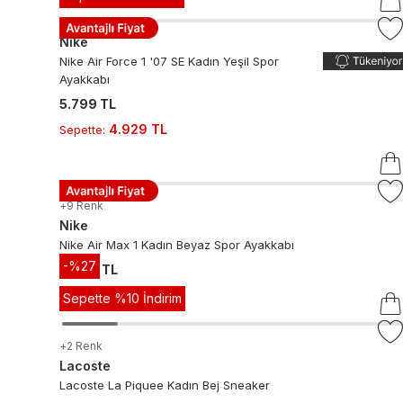
Nike
Nike Air Force 1 '07 SE Kadın Yeşil Spor
Ayakkabı
5.799 TL
4.929 TL
Sepette
:
+
9
Renk
Nike
Nike Air Max 1 Kadın Beyaz Spor Ayakkabı
-%
27
4.499 TL
Sepette %10 İndirim
+
2
Renk
Lacoste
Lacoste La Piquee Kadın Bej Sneaker