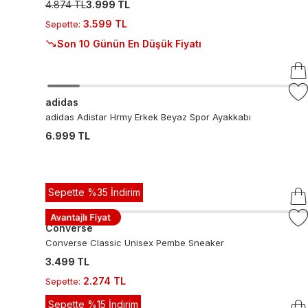
4.874 TL
3.999 TL
3.599 TL
Sepette
:
Son 10 Günün En Düşük Fiyatı
adidas
adidas Adistar Hrmy Erkek Beyaz Spor Ayakkabı
6.999 TL
Sepette %35 İndirim
Converse
Converse Classic Unisex Pembe Sneaker
3.499 TL
2.274 TL
Sepette
:
Sepette %15 İndirim