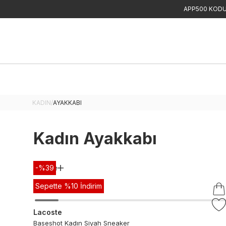
APP500 KODU 
KADIN
/
AYAKKABI
Kadın Ayakkabı
-%
Filtre
39
Sepette %10 İndirim
Lacoste
Baseshot Kadın Siyah Sneaker