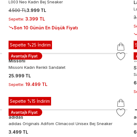
L003 Neo Kadın Bej Sneaker
L
L
4.500 TL
3.999 TL
3
3.399 TL
Sepette
:
S
Son 10 Günün En Düşük Fiyatı
Sepette %25 İndirim
Missoni
+
Missoni Kadın Renkli Sandalet
S
S
25.999 TL
6
19.499 TL
Sepette
:
S
Sepette %15 İndirim
adidas
a
adidas Originals Adifom Climacool Unisex Bej Sneaker
a
3.499 TL
6