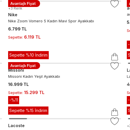
a
+
3
Renk
a
Nike
Nike Zoom Vomero 5 Kadın Mavi Spor Ayakkabı
5
6.799 TL
S
6.119 TL
Sepette
:
Sepette %10 İndirim
Missoni
L
Missoni Kadın Yeşil Ayakkabı
L
16.999 TL
4
15.299 TL
Sepette
:
S
-%
11
Sepette %15 İndirim
Lacoste
+