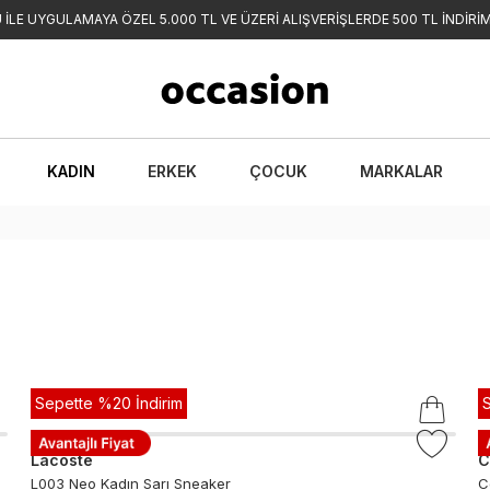
İLE UYGULAMAYA ÖZEL 5.000 TL VE ÜZERİ ALIŞVERİŞLERDE 500 TL İNDİRİM
KADIN
ERKEK
ÇOCUK
MARKALAR
Sepette %20 İndirim
Lacoste
C
L003 Neo Kadın Sarı Sneaker
C