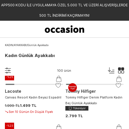
APP500 KODU İLE UYGULAMAYA ÖZEL 5.000 TL VE ÜZERİ ALIŞVERİŞLERDE
500 TL İNDİRİMİ KAÇIRMAYIN!
KADIN
/
AYAKKABI
/
Günlük Ayakkabı
Kadın Günlük Ayakkabı
100
ürün
-%
25
Lacoste
Tommy Hilfiger
Canvas Resort Kadın Beyaz Espadril
Tommy Hilfiger Denim Platform Kadın
Bej Günlük Ayakkabı
1.999 TL
1.499 TL
Son 10 Günün En Düşük Fiyatı
2.799 TL
-%
23