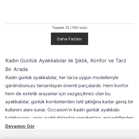
Toplam
72
/
100
ürün
Daha Fazlası
Kadın Günlük Ayakkabılar ile Şıklık, Konfor ve Tarz
Bir Arada
Kadın günlük ayakkabılar, her tarza uygun modelleriyle
gardırobunuzu tamamlayan önemli parçalardır. Hem konfor
hem de estetik arayanlar için vazgeçilmez olan bu
ayakkabılar, günlük kombinlerden tatil şıklığına kadar geniş bir
kullanım alanı sunar. Occasion’ın kadın günlük ayakkabı
koleksiyonu, spor ayakkabılardan sneakerlara, espadrillerden
topuklu ayakkabılara kadar uzanan geniş ürün yelpazesiyle
Devamını Gör
her ihtiyaca hitap eder.