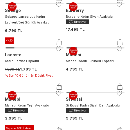
Sebago
Burberry
Sebago James Lug Kadın
Burberry Kadın Siyah Ayakkabı
Lacivert/Bej Günlük Ayakkabı
17.499 TL
6.799 TL
-%
10
Lacoste
Manebi
Kadın Pembe Espadril
Manebi Kadın Turuncu Espadril
1.999 TL
1.799 TL
4.799 TL
Son 10 Günün En Düşük Fiyatı
Manebi
Si Rossi
Manebi Kadın Yeşil Ayakkabı
Si Rossi Kadın Siyah Deri Ayakkabı
3.999 TL
9.799 TL
Sepette %35 İndirim