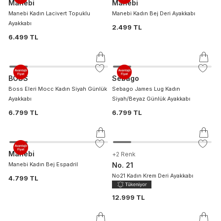
Manebi
Manebi
Manebi Kadın Lacivert Topuklu
Manebi Kadın Bej Deri Ayakkabı
Ayakkabı
2.499 TL
6.499 TL
BOSS
Sebago
Boss Eleri Mocc Kadın Siyah Günlük
Sebago James Lug Kadın
Ayakkabı
Siyah/Beyaz Günlük Ayakkabı
6.799 TL
6.799 TL
Manebi
+
2
Renk
Manebi Kadın Bej Espadril
No. 21
No21 Kadın Krem Deri Ayakkabı
4.799 TL
12.999 TL