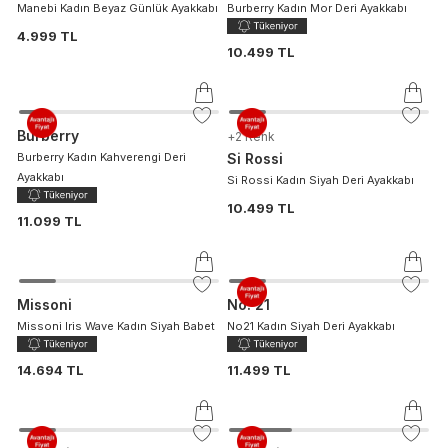
Manebi Kadın Beyaz Günlük Ayakkabı
Burberry Kadın Mor Deri Ayakkabı
4.999 TL
10.499 TL
Burberry
+
2
Renk
Burberry Kadın Kahverengi Deri
Si Rossi
Ayakkabı
Si Rossi Kadın Siyah Deri Ayakkabı
10.499 TL
11.099 TL
Missoni
No. 21
Missoni Iris Wave Kadın Siyah Babet
No21 Kadın Siyah Deri Ayakkabı
14.694 TL
11.499 TL