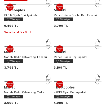
The Kooples
Manebi
KADIN Siyah Deri Ayakkabı
Manebi Kadın Pembe Deri Espadril
6.499 TL
3.799 TL
4.224 TL
Sepette
:
Manebi
Manebi
Manebi Kadın Kahverengi Espadril
Manebi Kadın Bej Espadril
3.799 TL
3.199 TL
Manebi
The Kooples
Manebi Kadın Kahverengi Terlik
KADIN Siyah Deri Ayakkabı
3.999 TL
4.999 TL