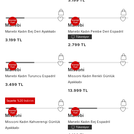
Manebi
Manebi
Manebi Kadın Bej Deri Ayakkabı
Manebi Kadın Pembe Deri Espadril
3.199 TL
2.799 TL
Manebi
Missoni
Manebi Kadın Turuncu Espadril
Missoni Kadın Renkli Günlük
Ayakkabı
3.499 TL
13.999 TL
Sepette %20 İndirim
Missoni
Manebi
Missoni Kadın Kahverengi Günlük
Manebi Kadın Bej Espadril
Ayakkabı