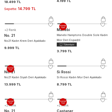
4.199 TL
18.499 TL
14.799 TL
Sepette
:
Manebi
+
2
Renk
No. 21
Manebi Hamptons Double Sole Kadın
Mor Deri Espadril
No21 Kadın Krem Deri Ayakkabı
9.999 TL
3.799 TL
No. 21
Si Rossi
No21 Kadın Siyah Deri Ayakkabı
Si Rossi Kadın Mor Deri Ayakkabı
13.999 TL
8.799 TL
+
2
Renk
+
2
Renk
No. 21
Castaner