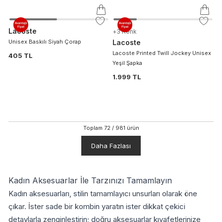
Lacoste
+
3
Renk
Unisex Baskılı Siyah Çorap
Lacoste
Lacoste Printed Twill Jockey Unisex
405 TL
Yeşil Şapka
1.999 TL
Toplam
72
/
981
ürün
Daha Fazlası
Kadın Aksesuarlar İle Tarzınızı Tamamlayın
Kadın aksesuarları, stilin tamamlayıcı unsurları olarak öne
çıkar. İster sade bir kombin yaratın ister dikkat çekici
detaylarla zenginleştirin; doğru aksesuarlar kıyafetlerinize