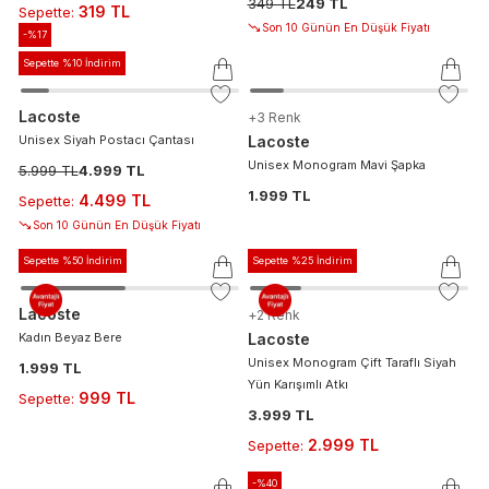
349 TL
249 TL
319 TL
Sepette
:
Son 10 Günün En Düşük Fiyatı
-%
17
Sepette %10 İndirim
Lacoste
+
3
Renk
Unisex Siyah Postacı Çantası
Lacoste
Unisex Monogram Mavi Şapka
5.999 TL
4.999 TL
1.999 TL
4.499 TL
Sepette
:
Son 10 Günün En Düşük Fiyatı
Sepette %50 İndirim
Sepette %25 İndirim
Lacoste
+
2
Renk
Kadın Beyaz Bere
Lacoste
Unisex Monogram Çift Taraflı Siyah
1.999 TL
Yün Karışımlı Atkı
999 TL
Sepette
:
3.999 TL
2.999 TL
Sepette
:
-%
40