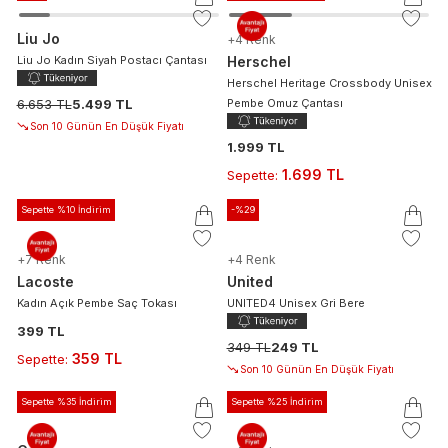
Liu Jo
+
4
Renk
Liu Jo Kadın Siyah Postacı Çantası
Herschel
Herschel Heritage Crossbody Unisex
6.653 TL
5.499 TL
Pembe Omuz Çantası
Son 10 Günün En Düşük Fiyatı
1.999 TL
1.699 TL
Sepette
:
Sepette %10 İndirim
-%
29
+
7
Renk
+
4
Renk
Lacoste
United
Kadın Açık Pembe Saç Tokası
UNITED4 Unisex Gri Bere
399 TL
349 TL
249 TL
359 TL
Sepette
:
Son 10 Günün En Düşük Fiyatı
Sepette %35 İndirim
Sepette %25 İndirim