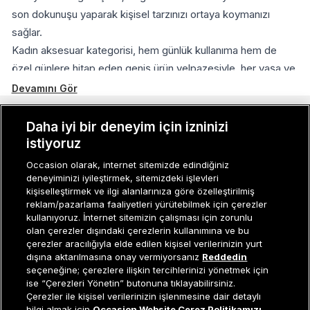
son dokunuşu yaparak kişisel tarzınızı ortaya koymanızı
sağlar.
Kadın aksesuar kategorisi, hem günlük kullanıma hem de
özel günlere hitap eden geniş ürün yelpazesiyle, her yaşa ve
her zevke uygun seçenekler sunar. Occasion kadın aksesuar
Devamını Gör
koleksiyonundaki şık ve kullanışlı parçalarla stilinizi en iyi
şekilde yansıtabilirsiniz.
MÜŞTERI İLIŞKILERI
Daha iyi bir deneyim için izninizi
Kadın Aksesuarlarda Kullanılan Kaliteli Malzemeler
istiyoruz
KURUMSAL
Kadın aksesuarlarının kalitesi, hem estetik hem de uzun
Occasion olarak, internet sitemizde edindiğiniz
ömürlü bir kullanım için oldukça önemlidir. Occasion kadın
deneyiminizi iyileştirmek, sitemizdeki işlevleri
KADIN KATEGORILER
kişiselleştirmek ve ilgi alanlarınıza göre özelleştirilmiş
aksesuar koleksiyonundaki ürünlerde kullanılan kaliteli
reklam/pazarlama faaliyetleri yürütebilmek için çerezler
GRUP MARKALAR
malzemeler sayesinde, dayanıklı ve şık parçalara sahip
kullanıyoruz. İnternet sitemizin çalışması için zorunlu
olabilirsiniz. Aksesuarlarda kullanılan ana malzemeler ve
olan çerezler dışındaki çerezlerin kullanımına ve bu
ERKEK KATEGORILER
çerezler aracılığıyla elde edilen kişisel verilerinizin yurt
özellikleri şunlardır:
dışına aktarılmasına onay vermiyorsanız
Reddedin
Paslanmaz Çelik
: Bileklik ve kolye gibi aksesuarlarda
seçeneğine; çerezlere ilişkin tercihlerinizi yönetmek için
ise “Çerezleri Yönetin” butonuna tıklayabilirsiniz.
kullanılan paslanmaz çelik, dayanıklılığı ile öne çıkar.
Müşteri İlişkileri
0 850 800 01 20
Çerezler ile kişisel verilerinizin işlenmesine dair detaylı
Paslanmaz çelik aksesuarlar, uzun süre parlaklığını
bilgi almak için
Occasion Website Çerez Politikamızı