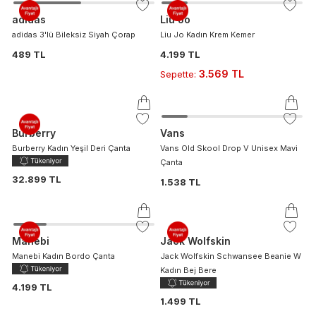
adidas
Liu Jo
adidas 3'lü Bileksiz Siyah Çorap
Liu Jo Kadın Krem Kemer
489 TL
4.199 TL
3.569 TL
Sepette
:
Burberry
Vans
Burberry Kadın Yeşil Deri Çanta
Vans Old Skool Drop V Unisex Mavi
Çanta
32.899 TL
1.538 TL
Manebi
Jack Wolfskin
Manebi Kadın Bordo Çanta
Jack Wolfskin Schwansee Beanie W
Kadın Bej Bere
4.199 TL
1.499 TL