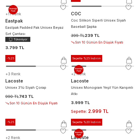
COC
+
11
Renk
Eastpak
Coc Silikon Siperli Unisex Siyah
Baseball Şapka
Eastpak Padded Pak Unisex Beyaz
Sırt Çantası
399 TL
239 TL
Son 10 Günün En Düşük Fiyatı
3.799 TL
-%
25
Sepette %25 İndirim
+
3
Renk
+
2
Renk
Lacoste
Lacoste
Unisex 3'lü Siyah Çorap
Unisex Monogram Yeşil Yün Karışımlı
Atkı
990 TL
743 TL
3.999 TL
Son 10 Günün En Düşük Fiyatı
2.999 TL
Sepette
:
-%
25
Sepette %20 İndirim
Lacoste
+
2
Renk