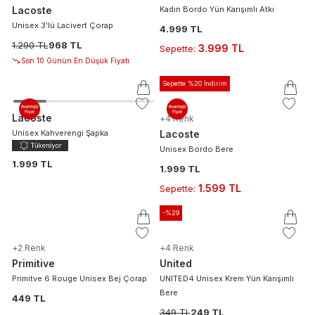
Lacoste
Kadın Bordo Yün Karışımlı Atkı
Unisex 3'lü Lacivert Çorap
4.999 TL
1.290 TL
968 TL
3.999 TL
Sepette
:
Son 10 Günün En Düşük Fiyatı
Sepette %20 İndirim
Lacoste
+
4
Renk
Unisex Kahverengi Şapka
Lacoste
Unisex Bordo Bere
1.999 TL
1.999 TL
1.599 TL
Sepette
:
-%
29
+
2
Renk
+
4
Renk
Primitive
United
Primitve 6 Rouge Unisex Bej Çorap
UNITED4 Unisex Krem Yün Karışımlı
Bere
449 TL
349 TL
249 TL