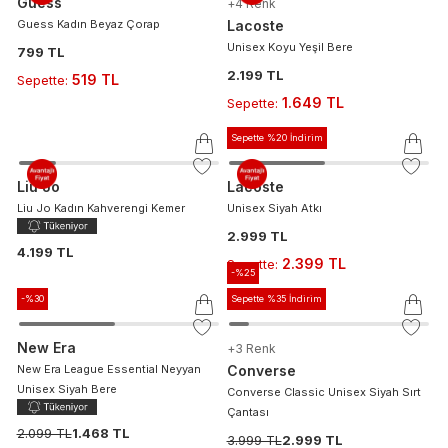
Guess
+
4
Renk
Guess Kadın Beyaz Çorap
Lacoste
Unisex Koyu Yeşil Bere
799 TL
2.199 TL
519 TL
Sepette
:
1.649 TL
Sepette
:
Sepette %20 İndirim
Liu Jo
Lacoste
Liu Jo Kadın Kahverengi Kemer
Unisex Siyah Atkı
2.999 TL
4.199 TL
2.399 TL
Sepette
:
-%
25
-%
30
Sepette %35 İndirim
New Era
+
3
Renk
New Era League Essential Neyyan
Converse
Unisex Siyah Bere
Converse Classic Unisex Siyah Sırt
Çantası
2.099 TL
1.468 TL
3.999 TL
2.999 TL