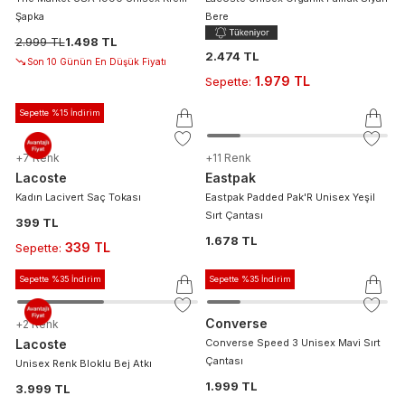
Şapka
Bere
2.999 TL
1.498 TL
2.474 TL
Son 10 Günün En Düşük Fiyatı
1.979 TL
Sepette
:
Sepette %15 İndirim
+
7
Renk
+
11
Renk
Lacoste
Eastpak
Kadın Lacivert Saç Tokası
Eastpak Padded Pak'R Unisex Yeşil
Sırt Çantası
399 TL
1.678 TL
339 TL
Sepette
:
Sepette %35 İndirim
Sepette %35 İndirim
Converse
+
2
Renk
Lacoste
Converse Speed 3 Unisex Mavi Sırt
Çantası
Unisex Renk Bloklu Bej Atkı
1.999 TL
3.999 TL