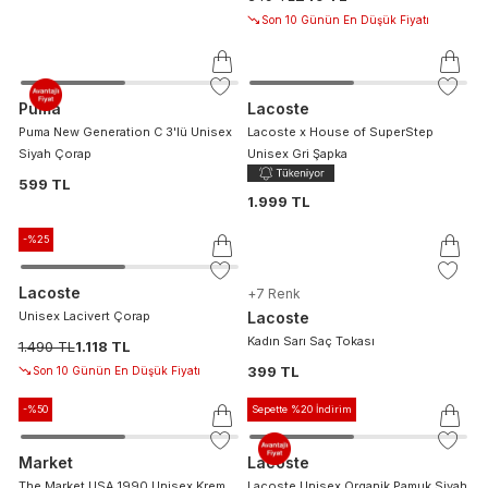
Son 10 Günün En Düşük Fiyatı
Puma
Lacoste
Puma New Generation C 3'lü Unisex
Lacoste x House of SuperStep
Siyah Çorap
Unisex Gri Şapka
599 TL
1.999 TL
-%
25
Lacoste
+
7
Renk
Unisex Lacivert Çorap
Lacoste
Kadın Sarı Saç Tokası
1.490 TL
1.118 TL
399 TL
Son 10 Günün En Düşük Fiyatı
-%
50
Sepette %20 İndirim
Market
Lacoste
The Market USA 1990 Unisex Krem
Lacoste Unisex Organik Pamuk Siyah