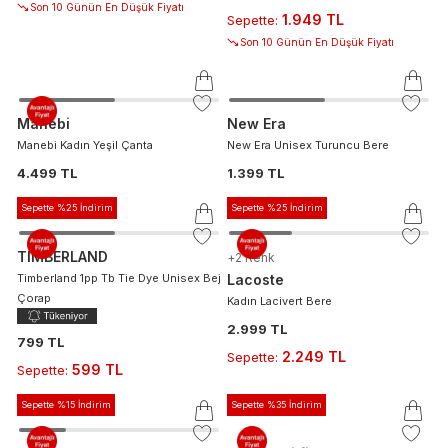
Son 10 Günün En Düşük Fiyatı
1.949 TL
Sepette
:
Son 10 Günün En Düşük Fiyatı
Manebi
New Era
Manebi Kadın Yeşil Çanta
New Era Unisex Turuncu Bere
4.499 TL
1.399 TL
Sepette %25 İndirim
Sepette %25 İndirim
TIMBERLAND
+
2
Renk
Timberland 1pp Tb Tie Dye Unisex Bej
Lacoste
Çorap
Kadın Lacivert Bere
2.999 TL
799 TL
2.249 TL
Sepette
:
599 TL
Sepette
:
Sepette %15 İndirim
Sepette %35 İndirim