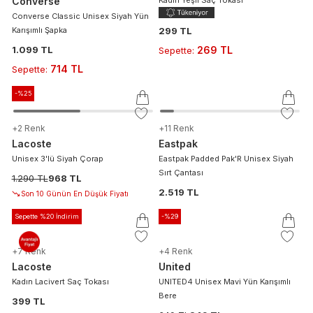
Converse
Converse Classic Unisex Siyah Yün
Karışımlı Şapka
299 TL
1.099 TL
269 TL
Sepette
:
714 TL
Sepette
:
-%
25
+
2
Renk
+
11
Renk
Lacoste
Eastpak
Unisex 3'lü Siyah Çorap
Eastpak Padded Pak'R Unisex Siyah
Sırt Çantası
1.290 TL
968 TL
2.519 TL
Son 10 Günün En Düşük Fiyatı
Sepette %20 İndirim
-%
29
+
7
Renk
+
4
Renk
Lacoste
United
Kadın Lacivert Saç Tokası
UNITED4 Unisex Mavi Yün Karışımlı
Bere
399 TL