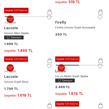
519 TL
Sepette
:
Sepette %25 İndirim
Firefly
+
3
Renk
Lacoste
Firefly Unisex Siyah Korumalık
Unisex Mavi Şapka
250 TL
1.999 TL
1.499 TL
Sepette
:
Sepette %10 İndirim
Sepette %25 İndirim
Liu Jo
+
4
Renk
Lacoste
Liu Jo Kadın Siyah Şapka
Unisex Siyah Bere
2.499 TL
1.799 TL
1.874 TL
Sepette
:
1.619 TL
Sepette
:
Sepette %15 İndirim