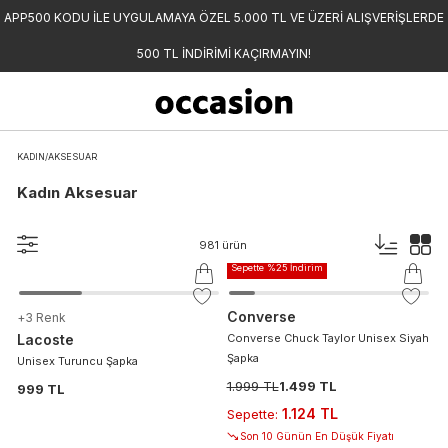
APP500 KODU İLE UYGULAMAYA ÖZEL 5.000 TL VE ÜZERİ ALIŞVERİŞLERDE
500 TL İNDİRİMİ KAÇIRMAYIN!
KADIN
/
AKSESUAR
Kadın Aksesuar
-%
25
981
ürün
Sepette %25 İndirim
Converse
+
3
Renk
Lacoste
Converse Chuck Taylor Unisex Siyah
Şapka
Unisex Turuncu Şapka
1.999 TL
1.499 TL
999 TL
1.124 TL
Sepette
:
Son 10 Günün En Düşük Fiyatı