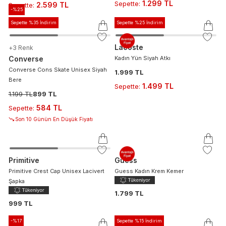
1.299 TL
Sepette
:
2.599 TL
Sepette
:
-%
25
Sepette %35 İndirim
Sepette %25 İndirim
Lacoste
+
3
Renk
Converse
Kadın Yün Siyah Atkı
Converse Cons Skate Unisex Siyah
1.999 TL
Bere
1.499 TL
Sepette
:
1.199 TL
899 TL
584 TL
Sepette
:
Son 10 Günün En Düşük Fiyatı
Primitive
Guess
Primitive Crest Cap Unisex Lacivert
Guess Kadın Krem Kemer
Şapka
1.799 TL
999 TL
-%
17
Sepette %15 İndirim