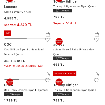
Tommy Hilfiger
+
2
Renk
Lacoste
Tommy Hilfiger Kadın Siyah Çorap
Kadın Beyaz Yün Atkı
799 TL
4.999 TL
519 TL
Sepette
:
4.249 TL
Sepette
:
-%
41
COC
adidas
Coc Silikon Siperli Unisex Mavi
adidas Knee 2 Pairs Unisex Mavi
Baseball Şapka
Çorap
369 TL
219 TL
699 TL
Son 10 Günün En Düşük Fiyatı
Sepette %35 İndirim
UCLA
Tommy Hilfiger
Ucla Tracy Unisex Siyah El Çantası
Tommy Hilfiger Kadın Siyah Çorap
1.799 TL
799 TL