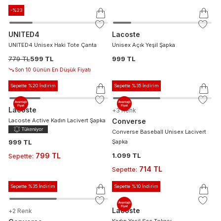
-%
23
UNITED4
Lacoste
UNITED4 Unisex Haki Tote Çanta
Unisex Açık Yeşil Şapka
779 TL
599 TL
999 TL
Son 10 Günün En Düşük Fiyatı
Sepette %20 İndirim
Sepette %35 İndirim
Lacoste
+
3
Renk
Lacoste Active Kadın Lacivert Şapka
Converse
Converse Baseball Unisex Lacivert
999 TL
Şapka
799 TL
1.099 TL
Sepette
:
714 TL
Sepette
:
Sepette %35 İndirim
Sepette %10 İndirim
Lacoste
+
2
Renk
Kadın Yeşil Saç Tokası