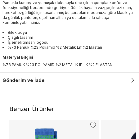
Pamuklu kumaşı ve yumuşak dokusuyla öne çıkan çoraplar konfor ve
fonksiyonelliği beraberinde getiriyor. Günlük hayatın vazgeçilmezi olan,
hareket özgürlüğü için tasarlanmış bu çorapları modunuza göre klasik ya
da günlük pantolon, eşofman altları ya da takımlarla rahatça
kombinleyebilirsiniz.
Bilek boyu
Çizgili tasarım
İşlemeli timsah logosu
%73 Pamuk %23 Poliamid %2 Metalik Lif %2 Elastan
Materyal Bilgisi
%73 PAMUK %23 POLYAMID %2 METALIK IPLIK %2 ELASTAN
Gönderim ve İade
Benzer Ürünler