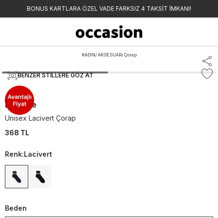
BONUS KARTLARA ÖZEL VADE FARKSIZ 4 TAKSİT İMKANI!
KADIN
/
AKSESUAR
/
Çorap
BENZER STILLERE GÖZ AT
Lacoste
Unisex Lacivert Çorap
368 TL
Renk
:
Lacivert
Beden