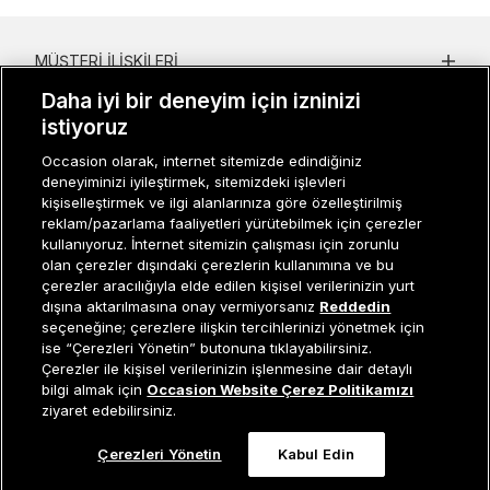
MÜŞTERI İLIŞKILERI
Daha iyi bir deneyim için izninizi
KURUMSAL
istiyoruz
KADIN KATEGORILER
Occasion olarak, internet sitemizde edindiğiniz
deneyiminizi iyileştirmek, sitemizdeki işlevleri
GRUP MARKALAR
kişiselleştirmek ve ilgi alanlarınıza göre özelleştirilmiş
reklam/pazarlama faaliyetleri yürütebilmek için çerezler
ERKEK KATEGORILER
kullanıyoruz. İnternet sitemizin çalışması için zorunlu
olan çerezler dışındaki çerezlerin kullanımına ve bu
çerezler aracılığıyla elde edilen kişisel verilerinizin yurt
dışına aktarılmasına onay vermiyorsanız
Reddedin
Müşteri İlişkileri
0 850 800 01 20
seçeneğine; çerezlere ilişkin tercihlerinizi yönetmek için
ise “Çerezleri Yönetin” butonuna tıklayabilirsiniz.
Çerezler ile kişisel verilerinizin işlenmesine dair detaylı
Sepete Ekle
bilgi almak için
Occasion Website Çerez Politikamızı
ziyaret edebilirsiniz.
Occasion bir EREN PERAKENDE markasıdır. © Eren Holding
Çerezleri Yönetin
Kabul Edin
0