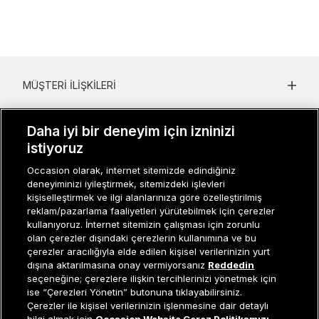
MÜŞTERI İLIŞKILERI
KURUMSAL
Daha iyi bir deneyim için izninizi
KADIN KATEGORILER
istiyoruz
Occasion olarak, internet sitemizde edindiğiniz
GRUP MARKALAR
deneyiminizi iyileştirmek, sitemizdeki işlevleri
kişiselleştirmek ve ilgi alanlarınıza göre özelleştirilmiş
ERKEK KATEGORILER
reklam/pazarlama faaliyetleri yürütebilmek için çerezler
kullanıyoruz. İnternet sitemizin çalışması için zorunlu
olan çerezler dışındaki çerezlerin kullanımına ve bu
çerezler aracılığıyla elde edilen kişisel verilerinizin yurt
Müşteri İlişkileri
0 850 800 01 20
dışına aktarılmasına onay vermiyorsanız
Reddedin
seçeneğine; çerezlere ilişkin tercihlerinizi yönetmek için
ise “Çerezleri Yönetin” butonuna tıklayabilirsiniz.
Çerezler ile kişisel verilerinizin işlenmesine dair detaylı
Occasion bir EREN PERAKENDE markasıdır. © Eren Holding
Tükendi