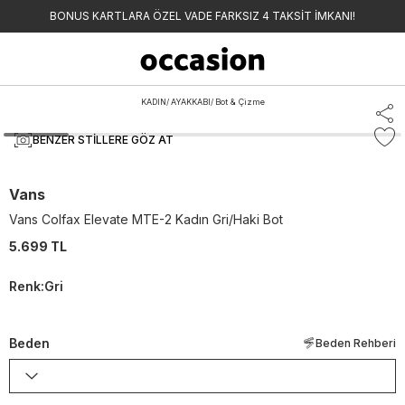
BONUS KARTLARA ÖZEL VADE FARKSIZ 4 TAKSİT İMKANI!
KADIN
/
AYAKKABI
/
Bot & Çizme
BENZER STILLERE GÖZ AT
Vans
Vans Colfax Elevate MTE-2 Kadın Gri/Haki Bot
5.699 TL
Renk
:
Gri
Beden
Beden Rehberi