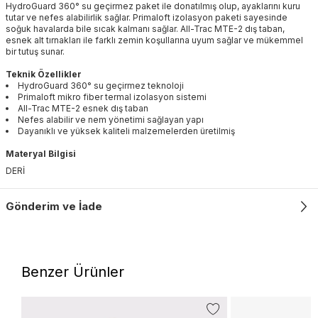
HydroGuard 360° su geçirmez paket ile donatılmış olup, ayaklarını kuru
tutar ve nefes alabilirlik sağlar. Primaloft izolasyon paketi sayesinde
soğuk havalarda bile sıcak kalmanı sağlar. All-Trac MTE-2 dış taban,
esnek alt tırnakları ile farklı zemin koşullarına uyum sağlar ve mükemmel
bir tutuş sunar.
Teknik Özellikler
HydroGuard 360° su geçirmez teknoloji
Primaloft mikro fiber termal izolasyon sistemi
All-Trac MTE-2 esnek dış taban
Nefes alabilir ve nem yönetimi sağlayan yapı
Dayanıklı ve yüksek kaliteli malzemelerden üretilmiş
Materyal Bilgisi
DERİ
Gönderim ve İade
Benzer Ürünler