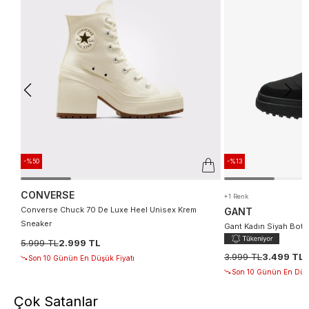
-%50
-%13
CONVERSE
+1 Renk
Converse Chuck 70 De Luxe Heel Unisex Krem
GANT
Sneaker
Gant Kadın Siyah Bot
5.999 TL
2.999 TL
3.999 TL
3.499 TL
Son 10 Günün En Düşük Fiyatı
Son 10 Günün En Düşü
Çok Satanlar