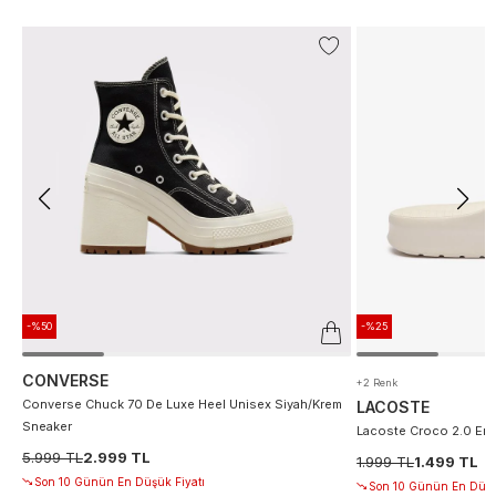
-%50
-%25
CONVERSE
+2 Renk
Converse Chuck 70 De Luxe Heel Unisex Siyah/Krem
LACOSTE
Sneaker
Lacoste Croco 2.0 Erke
5.999 TL
2.999 TL
1.999 TL
1.499 TL
Son 10 Günün En Düşük Fiyatı
Son 10 Günün En Düşü