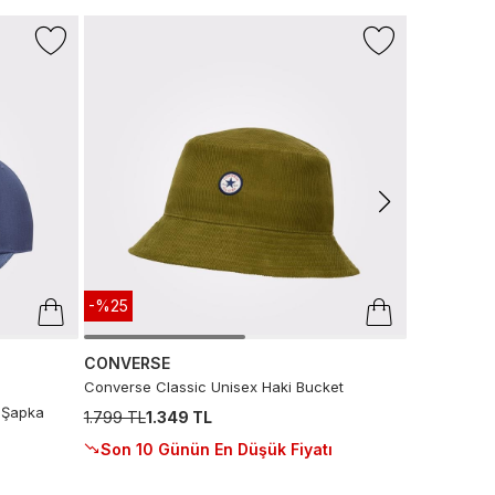
LACOSTE
Unisex Baskı
1.999 TL
Sepette
:
1
-%25
CONVERSE
Converse Classic Unisex Haki Bucket
 Şapka
1.799 TL
1.349 TL
Son 10 Günün En Düşük Fiyatı