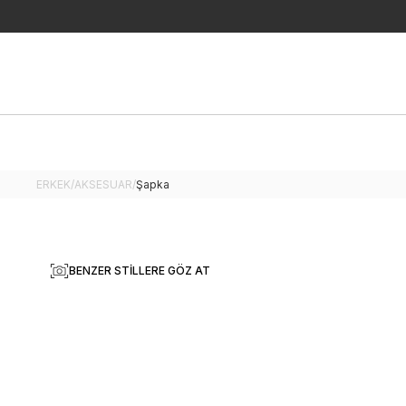
ERKEK
/
AKSESUAR
/
Şapka
BENZER STILLERE GÖZ AT