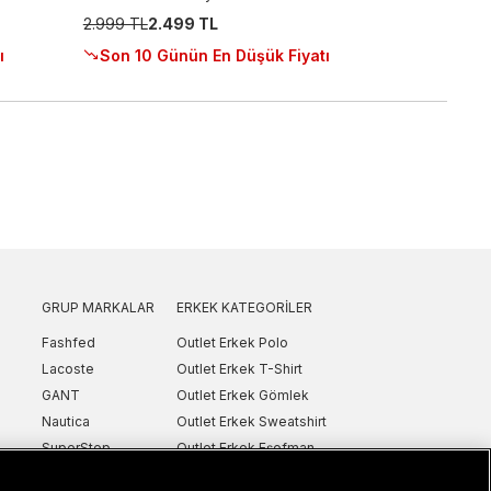
2.999 TL
2.499 TL
ı
Son 10 Günün En Düşük Fiyatı
GRUP MARKALAR
ERKEK KATEGORILER
Fashfed
Outlet Erkek Polo
Lacoste
Outlet Erkek T-Shirt
GANT
Outlet Erkek Gömlek
Nautica
Outlet Erkek Sweatshirt
SuperStep
Outlet Erkek Eşofman
Converse
Outlet Erkek Yelek