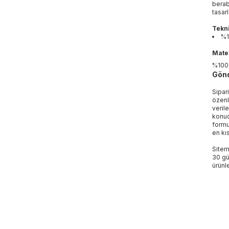
berab
tasar
Tekni
%1
Mater
%100
Gönd
Sipar
özenl
veril
konud
formu
en kı
Sitem
30 gü
ürünle