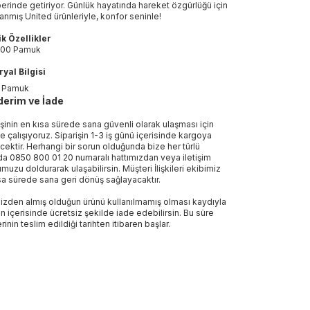
erinde getiriyor. Günlük hayatında hareket özgürlüğü için
lanmış United ürünleriyle, konfor seninle!
k Özellikler
00 Pamuk
yal Bilgisi
 Pamuk
erim ve İade
işinin en kısa sürede sana güvenli olarak ulaşması için
e çalışıyoruz. Siparişin 1-3 iş günü içerisinde kargoya
ecektir. Herhangi bir sorun olduğunda bize her türlü
a 0850 800 01 20 numaralı hattımızdan veya iletişim
muzu doldurarak ulaşabilirsin. Müşteri İlişkileri ekibimiz
sa sürede sana geri dönüş sağlayacaktır.
izden almış olduğun ürünü kullanılmamış olması kaydıyla
n içerisinde ücretsiz şekilde iade edebilirsin. Bu süre
rinin teslim edildiği tarihten itibaren başlar.
Sepette %2