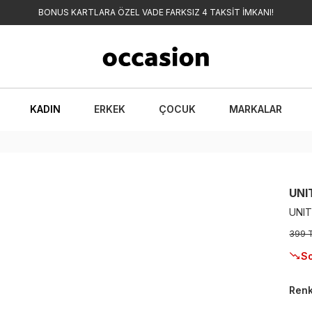
BONUS KARTLARA ÖZEL VADE FARKSIZ 4 TAKSİT İMKANI!
KADIN
ERKEK
ÇOCUK
MARKALAR
UNI
UNIT
399 
So
Ren