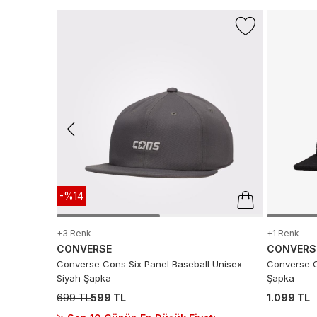
-%14
+3 Renk
+1 Renk
CONVERSE
CONVERS
Converse Cons Six Panel Baseball Unisex
Converse C
Siyah Şapka
Şapka
699 TL
599 TL
1.099 TL