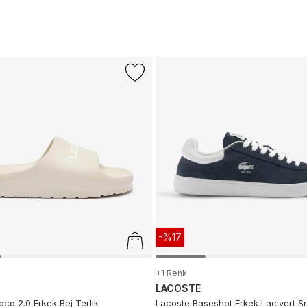
-%17
+1 Renk
LACOSTE
co 2.0 Erkek Bej Terlik
Lacoste Baseshot Erkek Lacivert S