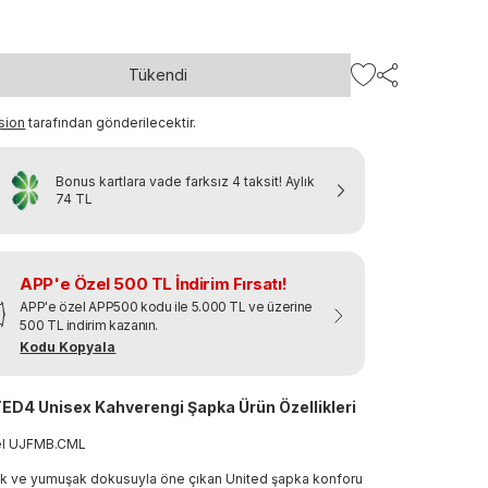
Tükendi
sion
tarafından gönderilecektir.
Bonus kartlara vade farksız 4 taksit!
Aylık
74 TL
APP'e Özel 500 TL İndirim Fırsatı!
APP'e özel APP500 kodu ile 5.000 TL ve üzerine
500 TL indirim kazanın.
Kodu Kopyala
ED4 Unisex Kahverengi Şapka Ürün Özellikleri
el
UJFMB
.
CML
 ve yumuşak dokusuyla öne çıkan United şapka konforu