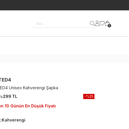
Ara
0
TED4
ED4 Unisex Kahverengi Şapka
299 TL
-%
25
TL
n 10 Günün En Düşük Fiyatı
k
:
Kahverengi