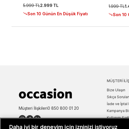
5.999 TL
2.999 TL
1.999 TL
1
Son 10 Günün En Düşük Fiyatı
Son 10 
MÜŞTERI İLIŞ
Bize Ulaşın
Sıkça Sorulan
İade ve İptal 
Müşteri İlişkileri
0 850 800 01 20
Kampanya Bi
Kullanım Şartl
Aydınlatma M
Daha iyi bir deneyim için izninizi istiyoruz