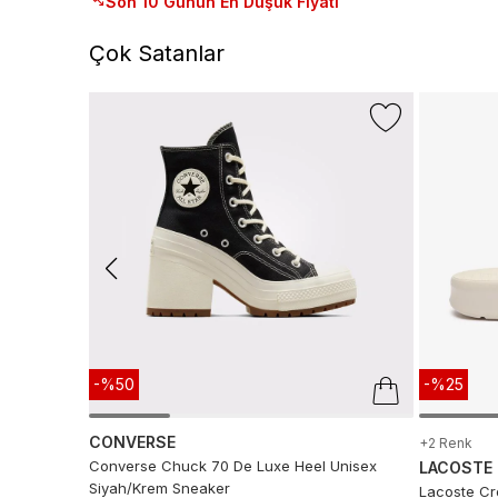
Son 10 Günün En Düşük Fiyatı
Çok Satanlar
-%50
-%25
CONVERSE
+2 Renk
Converse Chuck 70 De Luxe Heel Unisex
LACOSTE
Siyah/Krem Sneaker
Lacoste Cro