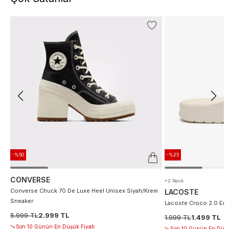
-%50
-%25
CONVERSE
+2 Renk
Converse Chuck 70 De Luxe Heel Unisex Siyah/Krem
LACOSTE
Sneaker
Lacoste Croco 2.0 Erke
5.999 TL
2.999 TL
1.999 TL
1.499 TL
Son 10 Günün En Düşük Fiyatı
Son 10 Günün En Düşü