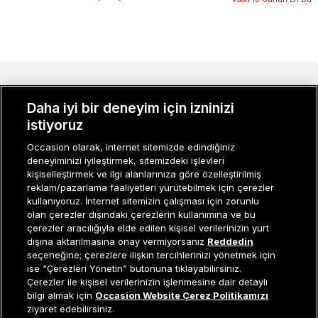
MÜŞTERI İLIŞKILERI
Daha iyi bir deneyim için izninizi
KURUMSAL
istiyoruz
Occasion olarak, internet sitemizde edindiğiniz
KADIN KATEGORILER
deneyiminizi iyileştirmek, sitemizdeki işlevleri
kişiselleştirmek ve ilgi alanlarınıza göre özelleştirilmiş
GRUP MARKALAR
reklam/pazarlama faaliyetleri yürütebilmek için çerezler
kullanıyoruz. İnternet sitemizin çalışması için zorunlu
ERKEK KATEGORILER
olan çerezler dışındaki çerezlerin kullanımına ve bu
çerezler aracılığıyla elde edilen kişisel verilerinizin yurt
dışına aktarılmasına onay vermiyorsanız
Reddedin
seçeneğine; çerezlere ilişkin tercihlerinizi yönetmek için
Müşteri İlişkileri
0 850 800 01 20
ise “Çerezleri Yönetin” butonuna tıklayabilirsiniz.
Çerezler ile kişisel verilerinizin işlenmesine dair detaylı
Tükendi
bilgi almak için
Occasion Website Çerez Politikamızı
ziyaret edebilirsiniz.
Occasion bir EREN PERAKENDE markasıdır. © Eren Holding