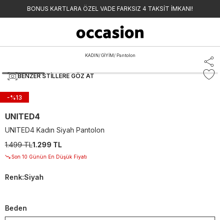
BONUS KARTLARA ÖZEL VADE FARKSIZ 4 TAKSİT İMKANI!
KADIN
/
GİYİM
/
Pantolon
BENZER STILLERE GÖZ AT
-%
13
UNITED4
UNITED4 Kadın Siyah Pantolon
1.499 TL
1.299 TL
Son 10 Günün En Düşük Fiyatı
Renk
:
Siyah
Beden