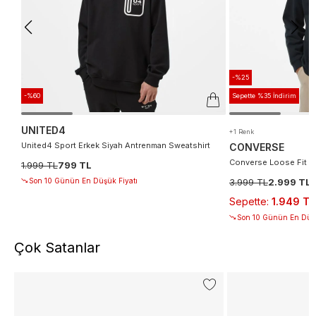
-%25
-%60
Sepette %35 İndirim
UNITED4
+1 Renk
United4 Sport Erkek Siyah Antrenman Sweatshirt
CONVERSE
Converse Loose Fit E
1.999 TL
799 TL
Son 10 Günün En Düşük Fiyatı
3.999 TL
2.999 TL
Sepette
:
1.949 TL
Son 10 Günün En Düşü
Çok Satanlar