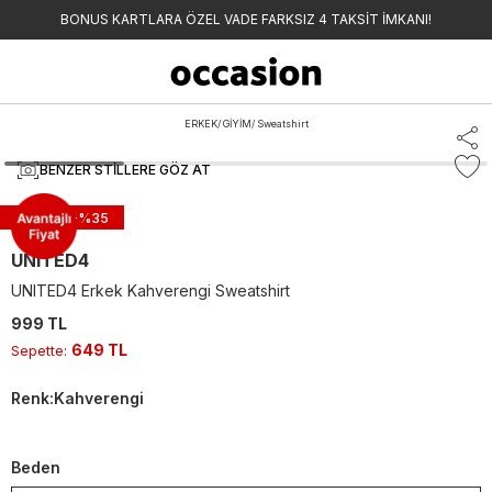
BONUS KARTLARA ÖZEL VADE FARKSIZ 4 TAKSİT İMKANI!
ERKEK
/
GİYİM
/
Sweatshirt
BENZER STILLERE GÖZ AT
Sepette -%
35
UNITED4
UNITED4 Erkek Kahverengi Sweatshirt
999 TL
649 TL
Sepette
:
Renk
:
Kahverengi
Beden