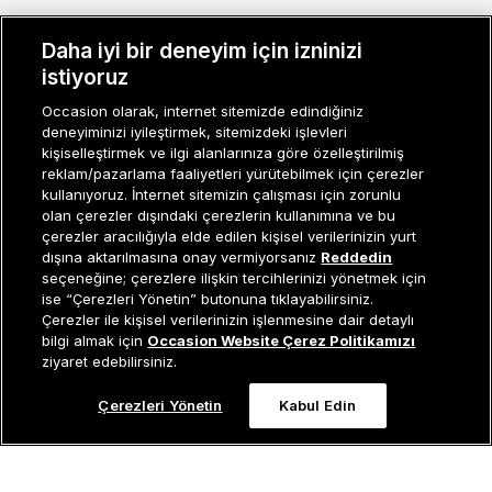
MÜŞTERI İLIŞKILERI
Daha iyi bir deneyim için izninizi
istiyoruz
KURUMSAL
Occasion olarak, internet sitemizde edindiğiniz
KADIN KATEGORILER
deneyiminizi iyileştirmek, sitemizdeki işlevleri
kişiselleştirmek ve ilgi alanlarınıza göre özelleştirilmiş
GRUP MARKALAR
reklam/pazarlama faaliyetleri yürütebilmek için çerezler
kullanıyoruz. İnternet sitemizin çalışması için zorunlu
olan çerezler dışındaki çerezlerin kullanımına ve bu
ERKEK KATEGORILER
çerezler aracılığıyla elde edilen kişisel verilerinizin yurt
dışına aktarılmasına onay vermiyorsanız
Reddedin
seçeneğine; çerezlere ilişkin tercihlerinizi yönetmek için
Müşteri İlişkileri
0 850 800 01 20
ise “Çerezleri Yönetin” butonuna tıklayabilirsiniz.
Çerezler ile kişisel verilerinizin işlenmesine dair detaylı
Tükendi
bilgi almak için
Occasion Website Çerez Politikamızı
ziyaret edebilirsiniz.
Occasion bir EREN PERAKENDE markasıdır. © Eren Holding
Çerezleri Yönetin
Kabul Edin
0