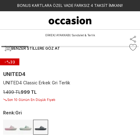
BONUS KARTLARA ÖZEL VADE FARKSIZ 4 TAKSİT İMKANI!
ERKEK
/
AYAKKABI
/
Sandalet & Terlik
BENZER STILLERE GÖZ AT
-%
33
UNITED4
UNITED4 Classic Erkek Gri Terlik
1.499 TL
999 TL
Son 10 Günün En Düşük Fiyatı
Renk
:
Gri