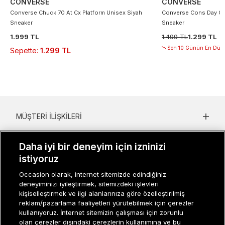
CONVERSE
CONVERSE
Converse Chuck 70 At Cx Platform Unisex Siyah
Converse Cons Day On
Sneaker
Sneaker
1.999 TL
1.499 TL
1.299 TL
Son 10 Günün En Düşü
Sepette
:
1.299 TL
MÜŞTERI İLIŞKILERI
KURUMSAL
Daha iyi bir deneyim için izninizi
istiyoruz
KADIN KATEGORILER
Occasion olarak, internet sitemizde edindiğiniz
GRUP MARKALAR
deneyiminizi iyileştirmek, sitemizdeki işlevleri
kişiselleştirmek ve ilgi alanlarınıza göre özelleştirilmiş
ERKEK KATEGORILER
reklam/pazarlama faaliyetleri yürütebilmek için çerezler
kullanıyoruz. İnternet sitemizin çalışması için zorunlu
olan çerezler dışındaki çerezlerin kullanımına ve bu