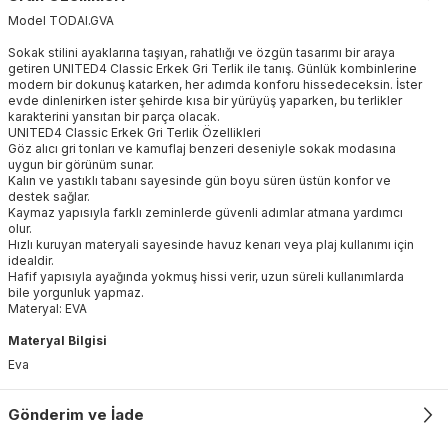
Model
TODAI
.
GVA
Sokak stilini ayaklarına taşıyan, rahatlığı ve özgün tasarımı bir araya
getiren UNITED4 Classic Erkek Gri Terlik ile tanış. Günlük kombinlerine
modern bir dokunuş katarken, her adımda konforu hissedeceksin. İster
evde dinlenirken ister şehirde kısa bir yürüyüş yaparken, bu terlikler
karakterini yansıtan bir parça olacak.
UNITED4 Classic Erkek Gri Terlik Özellikleri
Göz alıcı gri tonları ve kamuflaj benzeri deseniyle sokak modasına
uygun bir görünüm sunar.
Kalın ve yastıklı tabanı sayesinde gün boyu süren üstün konfor ve
destek sağlar.
Kaymaz yapısıyla farklı zeminlerde güvenli adımlar atmana yardımcı
olur.
Hızlı kuruyan materyali sayesinde havuz kenarı veya plaj kullanımı için
idealdir.
Hafif yapısıyla ayağında yokmuş hissi verir, uzun süreli kullanımlarda
bile yorgunluk yapmaz.
Materyal: EVA
Materyal Bilgisi
Eva
Gönderim ve İade