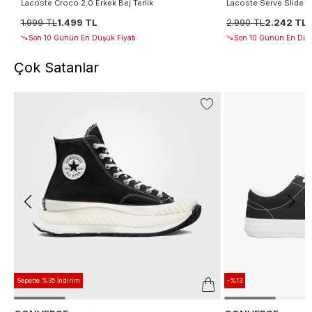
Lacoste Croco 2.0 Erkek Bej Terlik
Lacoste Serve Slide 1.
1.999 TL
1.499 TL
2.990 TL
2.242 TL
Son 10 Günün En Düşük Fiyatı
Son 10 Günün En Düşü
Çok Satanlar
Sepette %35 İndirim
-%13