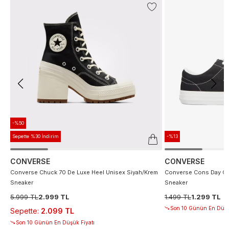
-%50
Sepette %30 İndirim
-%13
CONVERSE
CONVERSE
Converse Chuck 70 De Luxe Heel Unisex Siyah/Krem
Converse Cons Day On
Sneaker
Sneaker
5.999 TL
2.999 TL
1.499 TL
1.299 TL
Son 10 Günün En Düşü
Sepette
:
2.099 TL
Son 10 Günün En Düşük Fiyatı