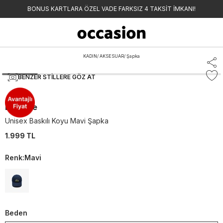
BONUS KARTLARA ÖZEL VADE FARKSIZ 4 TAKSİT İMKANI!
KADIN
/
AKSESUAR
/
Şapka
BENZER STILLERE GÖZ AT
Lacoste
Unisex Baskılı Koyu Mavi Şapka
1.999 TL
Renk
:
Mavi
Beden