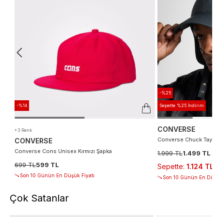
-%25
-%14
Sepette %25 İndirim
CONVERSE
+3 Renk
Converse Chuck Taylo
CONVERSE
Converse Cons Unisex Kırmızı Şapka
1.999 TL
1.499 TL
699 TL
599 TL
Sepette
:
1.124 TL
Son 10 Günün En Düşük Fiyatı
Son 10 Günün En Düşü
Çok Satanlar