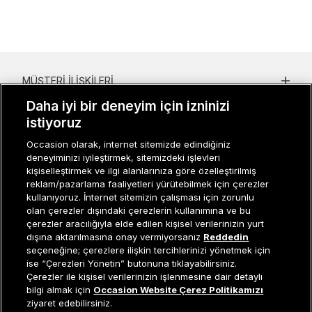
MÜŞTERI İLIŞKILERI
Daha iyi bir deneyim için izninizi
KURUMSAL
istiyoruz
KADIN KATEGORILER
Occasion olarak, internet sitemizde edindiğiniz
deneyiminizi iyileştirmek, sitemizdeki işlevleri
GRUP MARKALAR
kişiselleştirmek ve ilgi alanlarınıza göre özelleştirilmiş
reklam/pazarlama faaliyetleri yürütebilmek için çerezler
ERKEK KATEGORILER
kullanıyoruz. İnternet sitemizin çalışması için zorunlu
olan çerezler dışındaki çerezlerin kullanımına ve bu
çerezler aracılığıyla elde edilen kişisel verilerinizin yurt
dışına aktarılmasına onay vermiyorsanız
Reddedin
Müşteri İlişkileri
0 850 800 01 20
seçeneğine; çerezlere ilişkin tercihlerinizi yönetmek için
ise “Çerezleri Yönetin” butonuna tıklayabilirsiniz.
Çerezler ile kişisel verilerinizin işlenmesine dair detaylı
Tükendi
bilgi almak için
Occasion Website Çerez Politikamızı
ziyaret edebilirsiniz.
Occasion bir EREN PERAKENDE markasıdır. © Eren Holding