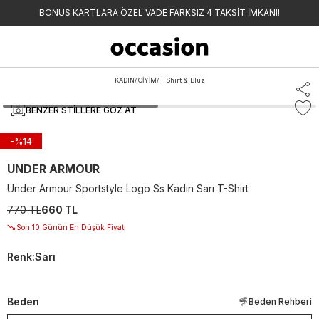
BONUS KARTLARA ÖZEL VADE FARKSIZ 4 TAKSİT İMKANI!
KADIN
/
GİYİM
/
T-Shirt & Bluz
BENZER STILLERE GÖZ AT
-%
14
UNDER ARMOUR
Under Armour Sportstyle Logo Ss Kadın Sarı T-Shirt
770 TL
660 TL
Son 10 Günün En Düşük Fiyatı
Renk
:
Sarı
Beden
Beden Rehberi