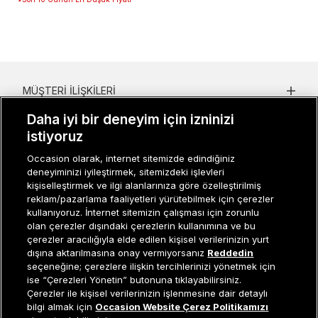
MÜŞTERI İLIŞKILERI
Daha iyi bir deneyim için izninizi
KURUMSAL
istiyoruz
KADIN KATEGORILER
Occasion olarak, internet sitemizde edindiğiniz
deneyiminizi iyileştirmek, sitemizdeki işlevleri
GRUP MARKALAR
kişiselleştirmek ve ilgi alanlarınıza göre özelleştirilmiş
reklam/pazarlama faaliyetleri yürütebilmek için çerezler
ERKEK KATEGORILER
kullanıyoruz. İnternet sitemizin çalışması için zorunlu
olan çerezler dışındaki çerezlerin kullanımına ve bu
çerezler aracılığıyla elde edilen kişisel verilerinizin yurt
dışına aktarılmasına onay vermiyorsanız
Reddedin
Müşteri İlişkileri
0 850 800 01 20
seçeneğine; çerezlere ilişkin tercihlerinizi yönetmek için
ise “Çerezleri Yönetin” butonuna tıklayabilirsiniz.
Çerezler ile kişisel verilerinizin işlenmesine dair detaylı
Tükendi
bilgi almak için
Occasion Website Çerez Politikamızı
Occasion bir EREN PERAKENDE markasıdır. © Eren Holding