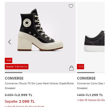
-%50
Sepette %30 İndirim
-%13
CONVERSE
CONVERSE
Converse Chuck 70 De Luxe Heel Unisex Siyah/Krem
Converse Cons Day On
Sneaker
Sneaker
5.999 TL
2.999 TL
1.499 TL
1.299 TL
Son 10 Günün En Düşü
Sepette
:
2.099 TL
Son 10 Günün En Düşük Fiyatı