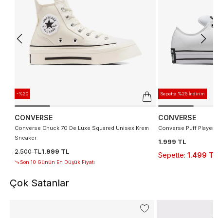
-%20
Sepette %25 İndirim
CONVERSE
CONVERSE
Converse Chuck 70 De Luxe Squared Unisex Krem
Converse Puff Player 
Sneaker
1.999 TL
2.500 TL
1.999 TL
Sepette
:
1.499 TL
Son 10 Günün En Düşük Fiyatı
Çok Satanlar