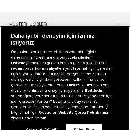
MÜŞTERI İLIŞKILERI
Daha iyi bir deneyim için izninizi
KURUMSAL
istiyoruz
KADIN KATEGORILER
Occasion olarak, internet sitemizde edindiğiniz
deneyiminizi iyileştirmek, sitemizdeki işlevleri
GRUP MARKALAR
kişiselleştirmek ve ilgi alanlarınıza göre özelleştirilmiş
reklam/pazarlama faaliyetleri yürütebilmek için çerezler
ERKEK KATEGORILER
kullanıyoruz. İnternet sitemizin çalışması için zorunlu
olan çerezler dışındaki çerezlerin kullanımına ve bu
çerezler aracılığıyla elde edilen kişisel verilerinizin yurt
dışına aktarılmasına onay vermiyorsanız
Reddedin
Müşteri İlişkileri
0 850 800 01 20
seçeneğine; çerezlere ilişkin tercihlerinizi yönetmek için
ise “Çerezleri Yönetin” butonuna tıklayabilirsiniz.
Çerezler ile kişisel verilerinizin işlenmesine dair detaylı
Sepete Ekle
bilgi almak için
Occasion Website Çerez Politikamızı
Occasion bir EREN PERAKENDE markasıdır. © Eren Holding
ziyaret edebilirsiniz.
Çerezleri Yönetin
Kabul Edin