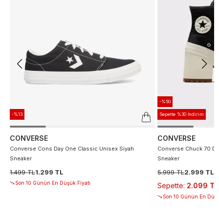
-%50
-%13
Sepette %30 İndirim
CONVERSE
CONVERSE
Converse Cons Day One Classic Unisex Siyah
Converse Chuck 70 De
Sneaker
Sneaker
1.499 TL
1.299 TL
5.999 TL
2.999 TL
Son 10 Günün En Düşük Fiyatı
Sepette
:
2.099 TL
Son 10 Günün En Düşü