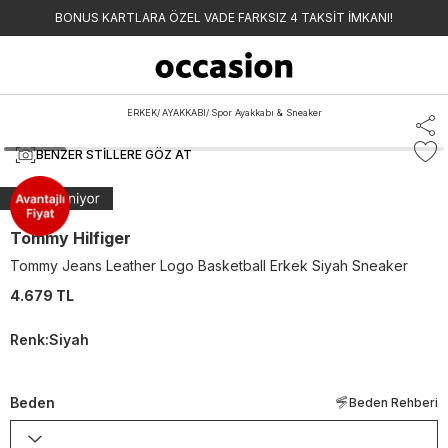
BONUS KARTLARA ÖZEL VADE FARKSIZ 4 TAKSİT İMKANI!
ERKEK
/
AYAKKABI
/
Spor Ayakkabı & Sneaker
BENZER STILLERE GÖZ AT
Tommy Hilfiger
Tommy Jeans Leather Logo Basketball Erkek Siyah Sneaker
4.679 TL
Renk
:
Siyah
Beden
Beden Rehberi