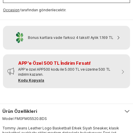
Occasion
tarafından gönderilecektir.
Bonus kartlara vade farksız 4 taksit!
Aylık
1.169 TL
APP'e Özel 500 TL İndirim Fırsatı!
APP'e özel APP500 kodu ile 5.000 TL ve üzerine 500 TL
indirim kazanın.
Kodu Kopyala
Ürün Özellikleri
Model
FM0FM05520
.
BDS
Tommy Jeans Leather Logo Basketball Erkek Siyah Sneaker, klasik
basketbol ayakkabı stilini modern detaylarla buluşturuyor. Deri üst