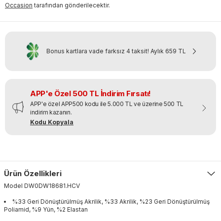
Occasion
tarafından gönderilecektir.
Bonus kartlara vade farksız 4 taksit!
Aylık
659 TL
APP'e Özel 500 TL İndirim Fırsatı!
APP'e özel APP500 kodu ile 5.000 TL ve üzerine 500 TL
indirim kazanın.
Kodu Kopyala
Ürün Özellikleri
Model
DW0DW18681
.
HCV
%33 Geri Dönüştürülmüş Akrilik, %33 Akrilik, %23 Geri Dönüştürülmüş
Poliamid, %9 Yün, %2 Elastan