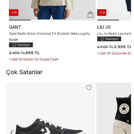
-%60
-%19
GANT
LIU JO
Gant Kadın Krem Oversize Fit Bisiklet Yaka Logolu
Liu Jo Kadın Lacivert T
Kazak
4.920 TL
3.999 TL
2.499 TL
999 TL
Son 10 Günün En Düşü
Son 10 Günün En Düşük Fiyatı
Çok Satanlar