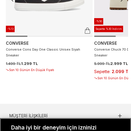
-%50
-%13
Sepette %30 İndirim
CONVERSE
CONVERSE
Converse Cons Day One Classic Unisex Siyah
Converse Chuck 70 De
Sneaker
Sneaker
1.499 TL
1.299 TL
5.999 TL
2.999 TL
Son 10 Günün En Düşük Fiyatı
Sepette
:
2.099 TL
Son 10 Günün En Düşü
MÜŞTERI İLIŞKILERI
Daha iyi bir deneyim için izninizi
KURUMSAL