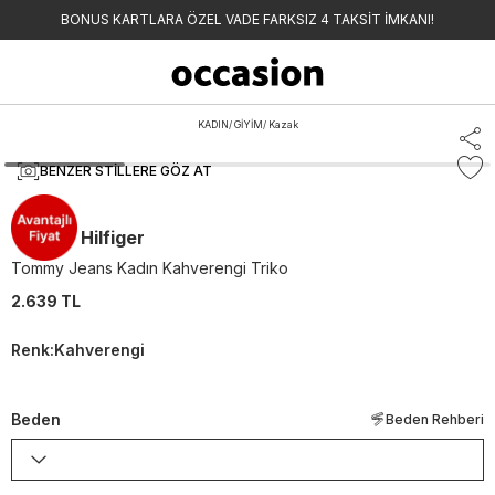
BONUS KARTLARA ÖZEL VADE FARKSIZ 4 TAKSİT İMKANI!
KADIN
/
GİYİM
/
Kazak
BENZER STILLERE GÖZ AT
Tommy Hilfiger
Tommy Jeans Kadın Kahverengi Triko
2.639 TL
Renk
:
Kahverengi
Beden
Beden Rehberi