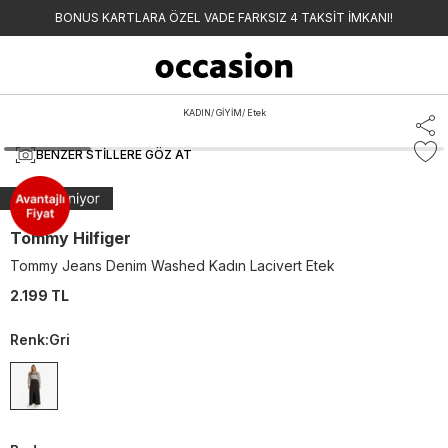
BONUS KARTLARA ÖZEL VADE FARKSIZ 4 TAKSİT İMKANI!
KADIN
/
GİYİM
/
Etek
BENZER STILLERE GÖZ AT
Tommy Hilfiger
Tommy Jeans Denim Washed Kadın Lacivert Etek
2.199 TL
Renk
:
Gri