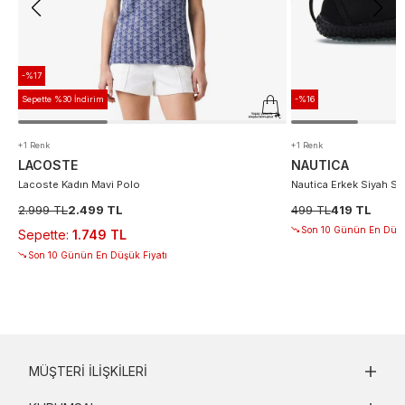
-%17
Sepette %30 İndirim
-%16
+1 Renk
+1 Renk
LACOSTE
NAUTICA
Lacoste Kadın Mavi Polo
Nautica Erkek Siyah S
2.999 TL
2.499 TL
499 TL
419 TL
Son 10 Günün En Düşü
Sepette
:
1.749 TL
Son 10 Günün En Düşük Fiyatı
MÜŞTERI İLIŞKILERI