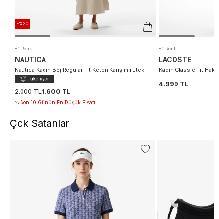
-%20
+1 Renk
+1 Renk
NAUTICA
LACOSTE
Nautica Kadın Bej Regular Fit Keten Karışımlı Etek
Kadın Classic Fit Haki 
4.999 TL
2.000 TL
1.600 TL
Son 10 Günün En Düşük Fiyatı
Çok Satanlar