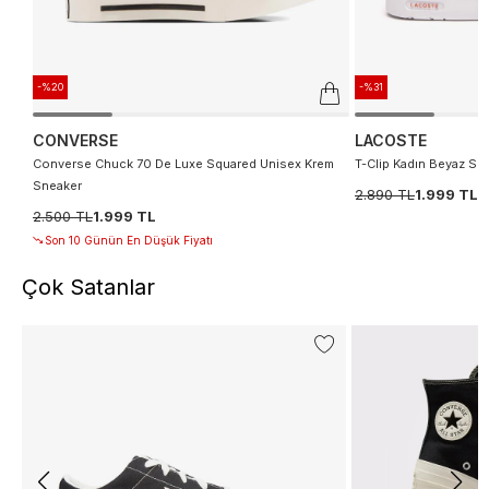
-%20
-%31
CONVERSE
LACOSTE
Converse Chuck 70 De Luxe Squared Unisex Krem
T-Clip Kadın Beyaz Sn
Sneaker
2.890 TL
1.999 TL
2.500 TL
1.999 TL
Son 10 Günün En Düşük Fiyatı
Çok Satanlar