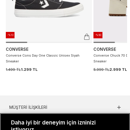
-%13
-%50
CONVERSE
CONVERSE
Converse Cons Day One Classic Unisex Siyah
Converse Chuck 70 De
Sneaker
Sneaker
1.499 TL
1.299 TL
5.999 TL
2.999 TL
MÜŞTERI İLIŞKILERI
KURUMSAL
Daha iyi bir deneyim için izninizi
istiyoruz