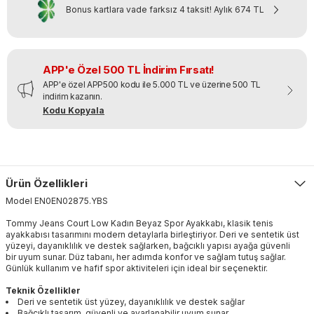
Bonus kartlara vade farksız 4 taksit!
Aylık
674 TL
APP'e Özel 500 TL İndirim Fırsatı!
APP'e özel APP500 kodu ile 5.000 TL ve üzerine 500 TL
indirim kazanın.
Kodu Kopyala
Ürün Özellikleri
Model
EN0EN02875
.
YBS
Tommy Jeans Court Low Kadın Beyaz Spor Ayakkabı, klasik tenis
ayakkabısı tasarımını modern detaylarla birleştiriyor. Deri ve sentetik üst
yüzeyi, dayanıklılık ve destek sağlarken, bağcıklı yapısı ayağa güvenli
bir uyum sunar. Düz tabanı, her adımda konfor ve sağlam tutuş sağlar.
Günlük kullanım ve hafif spor aktiviteleri için ideal bir seçenektir.
Teknik Özellikler
Deri ve sentetik üst yüzey, dayanıklılık ve destek sağlar
Bağcıklı tasarım, güvenli ve ayarlanabilir uyum sunar