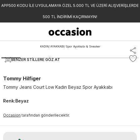
APP500 KODU İLE UYGULAMAYA ÖZEL 5.000 TL VE ÜZERİ ALIŞVERİŞLERDE
500 TL İNDİRİMİ KAÇIRMAYIN!
KADIN
/
AYAKKABI
/
Spor Ayakkabı & Sneaker
BENZER STILLERE GÖZ AT
Tommy Hilfiger
Tommy Jeans Court Low Kadın Beyaz Spor Ayakkabı
Renk
:
Beyaz
Occasion
tarafından gönderilecektir.