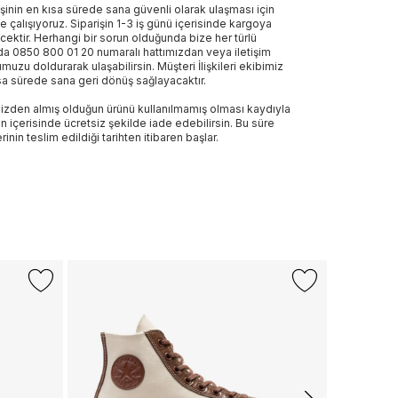
işinin en kısa sürede sana güvenli olarak ulaşması için
e çalışıyoruz. Siparişin 1-3 iş günü içerisinde kargoya
ecektir. Herhangi bir sorun olduğunda bize her türlü
a 0850 800 01 20 numaralı hattımızdan veya iletişim
muzu doldurarak ulaşabilirsin. Müşteri İlişkileri ekibimiz
sa sürede sana geri dönüş sağlayacaktır.
izden almış olduğun ürünü kullanılmamış olması kaydıyla
n içerisinde ücretsiz şekilde iade edebilirsin. Bu süre
rinin teslim edildiği tarihten itibaren başlar.
-%17
+1 Renk
LACOSTE
Lacoste Bas
2.999 TL
2.
Son 10 G