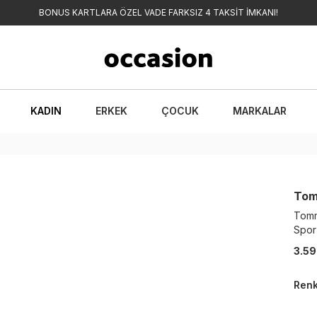
BONUS KARTLARA ÖZEL VADE FARKSIZ 4 TAKSİT İMKANI!
KADIN
ERKEK
ÇOCUK
MARKALAR
Tom
Tomm
Spor
3.59
Ren