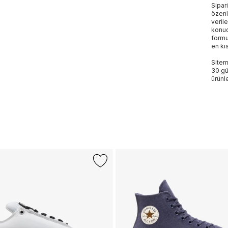
Sipar
özenl
veril
konud
formu
en kı
Sitem
30 gü
ürünle