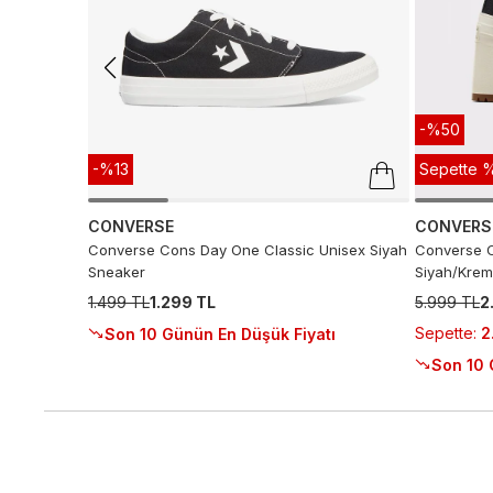
-%50
-%13
Sepette %
CONVERSE
CONVERS
Converse Cons Day One Classic Unisex Siyah
Converse C
Sneaker
Siyah/Krem
1.499 TL
1.299 TL
5.999 TL
2
Sepette
:
2
Son 10 Günün En Düşük Fiyatı
Son 10 