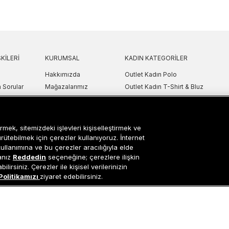
KILERI
KURUMSAL
KADIN KATEGORILER
Hakkımızda
Outlet Kadın Polo
 Sorular
Mağazalarımız
Outlet Kadın T-Shirt & Bluz
Politikası
Sanal Çadır
Outlet Kadın Gömlek
lgilendirme
Bilgi Toplum Hizmetleri
Outlet Kadın Sweatshirt
arı
Çerez Ayarları
Outlet Kadın Elbise
rmek, sitemizdeki işlevleri kişiselleştirmek ve
etni
Outlet Kadın Yelek
ürütebilmek için çerezler kullanıyoruz. İnternet
kullanımına ve bu çerezler aracılığıyla elde
Outlet Kadın Mont & Ceket
sanız
Reddedin
seçeneğine; çerezlere ilişkin
ipariş Takip
Outlet Kadın Spor Ayakkabı & Snea
lirsiniz. Çerezler ile kişisel verilerinizin
i
Outlet Kadın Çanta & Cüzdan
Politikamızı
ziyaret edebilirsiniz.
Occasion bir EREN PERAKENDE markasıdır. © Eren Holding