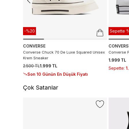
-%20
Sepette %
CONVERSE
CONVERS
Converse Chuck 70 De Luxe Squared Unisex
Converse P
Krem Sneaker
1.999 TL
2.500 TL
1.999 TL
Sepette
:
1
Son 10 Günün En Düşük Fiyatı
Çok Satanlar