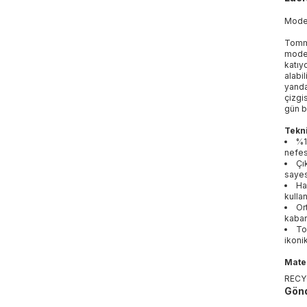
Mod
Tommy
moder
katıy
alabi
yanda
çizgi
gün b
Tekni
%1
nefes 
Çı
sayes
Ha
kulla
Or
kabar
To
ikoni
Mater
RECY
Gönd