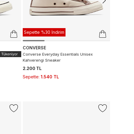
Sepette %30 İndirim
CONVERSE
Converse Everyday Essentials Unisex
Kahverengi Sneaker
2.200 TL
Sepette
:
1.540 TL
-%50
Sepette %
CONVERS
Converse C
Krem Sneak
5.999 TL
2.