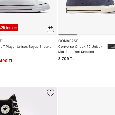
25 İndirim
E
CONVERSE
uff Player Unisex Beyaz Sneaker
Converse Chuck 70 Unisex
Mor Süet Deri Sneaker
3.709 TL
.499 TL