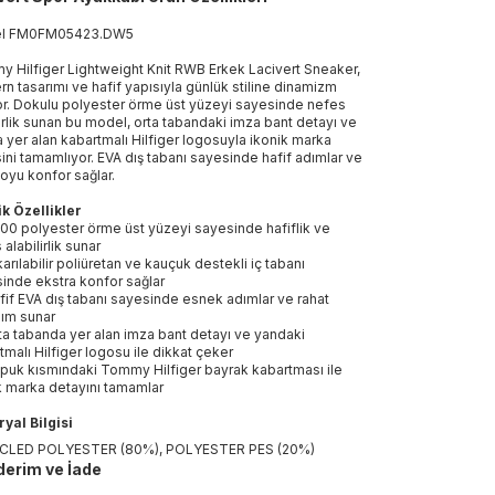
el
FM0FM05423
.
DW5
 Hilfiger Lightweight Knit RWB Erkek Lacivert Sneaker,
n tasarımı ve hafif yapısıyla günlük stiline dinamizm
or. Dokulu polyester örme üst yüzeyi sayesinde nefes
lirlik sunan bu model, orta tabandaki imza bant detayı ve
 yer alan kabartmalı Hilfiger logosuyla ikonik marka
sini tamamlıyor. EVA dış tabanı sayesinde hafif adımlar ve
oyu konfor sağlar.
k Özellikler
00 polyester örme üst yüzeyi sayesinde hafiflik ve
alabilirlik sunar
karılabilir poliüretan ve kauçuk destekli iç tabanı
inde ekstra konfor sağlar
fif EVA dış tabanı sayesinde esnek adımlar ve rahat
nım sunar
ta tabanda yer alan imza bant detayı ve yandaki
tmalı Hilfiger logosu ile dikkat çeker
puk kısmındaki Tommy Hilfiger bayrak kabartması ile
k marka detayını tamamlar
yal Bilgisi
CLED POLYESTER (80%), POLYESTER PES (20%)
erim ve İade