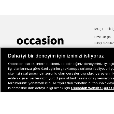
MÜŞTERI İLIŞ
Bize Ulaşın
Sıkça Sorulan
İade ve İptal 
Müşteri İlişkileri
0 850 800 01 20
Daha iyi bir deneyim için izninizi istiyoruz
Kampanya Bi
Kullanım Şartl
Occasion olarak, internet sitemizde edindiğiniz deneyiminizi iyileşti
Aydınlatma M
ilgi alanlarınıza göre özelleştirilmiş reklam/pazarlama faaliyetleri y
sitemizin çalışması için zorunlu olan çerezler dışındaki çerezlerin 
Site Haritası
edilen kişisel verilerinizin yurt dışına aktarılmasına onay vermiyor
Misafir Üye S
tercihlerinizi yönetmek için ise “Çerezleri Yönetin” butonuna tıklayabi
İşlem Rehber
işlenmesine dair detaylı bilgi almak için
Occasion Website Çerez 