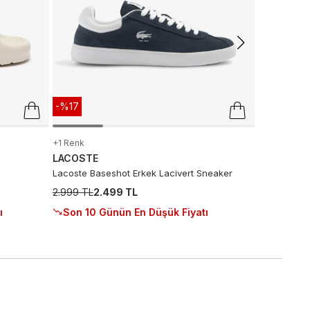
Sepette
:
2
Son 10 G
-%17
+1 Renk
LACOSTE
Lacoste Baseshot Erkek Lacivert Sneaker
2.999 TL
2.499 TL
ı
Son 10 Günün En Düşük Fiyatı