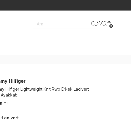
Ara
0
my Hilfiger
y Hilfiger Lightweight Knit Rwb Erkek Lacivert
 Ayakkabı
9 TL
k
:
Lacivert