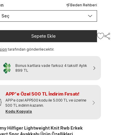
en
Beden Rehberi
Seç
Sepete Ekle
sion
tarafından gönderilecektir.
Bonus kartlara vade farksız 4 taksit!
Aylık
899 TL
APP'e Özel 500 TL İndirim Fırsatı!
APP'e özel APP500 kodu ile 5.000 TL ve üzerine
500 TL indirim kazanın.
Kodu Kopyala
y Hilfiger Lightweight Knit Rwb Erkek
vert Spor Ayakkabı Ürün Özellikleri