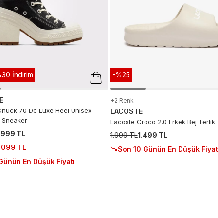
30 İndirim
-%25
E
+2 Renk
huck 70 De Luxe Heel Unisex
LACOSTE
 Sneaker
Lacoste Croco 2.0 Erkek Bej Terlik
.999 TL
1.999 TL
1.499 TL
.099 TL
Son 10 Günün En Düşük Fiyat
Günün En Düşük Fiyatı