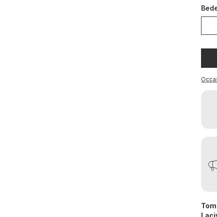
Bed
Occa
Tomm
Laci