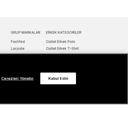
GRUP MARKALAR
ERKEK KATEGORILER
Fashfed
Outlet Erkek Polo
Lacoste
Outlet Erkek T-Shirt
GANT
Outlet Erkek Gömlek
Nautica
Outlet Erkek Sweatshirt
SuperStep
Outlet Erkek Eşofman
Converse
Outlet Erkek Yelek
Çerezleri Yönetin
Kabul Edin
Intersport
Outlet Erkek Mont & Ceket
ker
UNITED4
Outlet Erkek Spor Ayakkabı & Sneaker
Sanal Çadır
Outlet Erkek Terlik & Sandalet