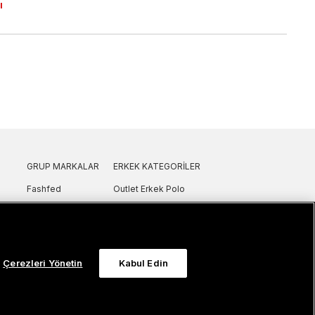
ı
GRUP MARKALAR
ERKEK KATEGORILER
Fashfed
Outlet Erkek Polo
Lacoste
Outlet Erkek T-Shirt
GANT
Outlet Erkek Gömlek
Nautica
Outlet Erkek Sweatshirt
SuperStep
Outlet Erkek Eşofman
Çerezleri Yönetin
Kabul Edin
Converse
Outlet Erkek Yelek
Intersport
Outlet Erkek Mont & Ceket
ker
UNITED4
Outlet Erkek Spor Ayakkabı & Sneaker