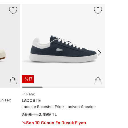
LACOSTE
Baseshot Ev
Sneaker
4.124 TL
2.
Sepette
:
2
Son 10 G
-%17
+1 Renk
Unisex
LACOSTE
Lacoste Baseshot Erkek Lacivert Sneaker
2.999 TL
2.499 TL
Son 10 Günün En Düşük Fiyatı