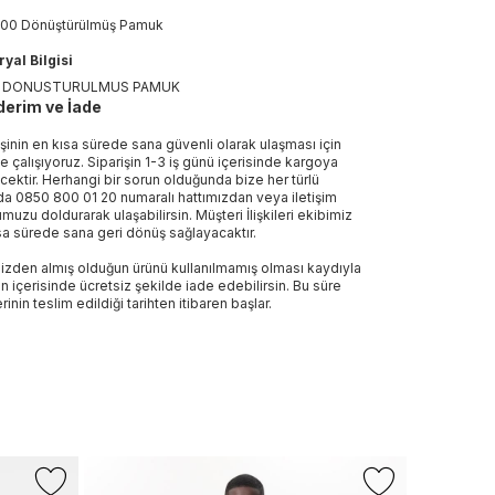
00 Dönüştürülmüş Pamuk
yal Bilgisi
% DONUSTURULMUS PAMUK
erim ve İade
işinin en kısa sürede sana güvenli olarak ulaşması için
e çalışıyoruz. Siparişin 1-3 iş günü içerisinde kargoya
ecektir. Herhangi bir sorun olduğunda bize her türlü
a 0850 800 01 20 numaralı hattımızdan veya iletişim
muzu doldurarak ulaşabilirsin. Müşteri İlişkileri ekibimiz
sa sürede sana geri dönüş sağlayacaktır.
izden almış olduğun ürünü kullanılmamış olması kaydıyla
n içerisinde ücretsiz şekilde iade edebilirsin. Bu süre
rinin teslim edildiği tarihten itibaren başlar.
-%43
Sepette %
+1 Renk