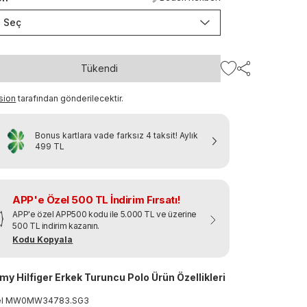
Seç
Tükendi
sion
tarafından gönderilecektir.
Bonus kartlara vade farksız 4 taksit!
Aylık
499 TL
APP'e Özel 500 TL İndirim Fırsatı!
APP'e özel APP500 kodu ile 5.000 TL ve üzerine
500 TL indirim kazanın.
Kodu Kopyala
y Hilfiger Erkek Turuncu Polo Ürün Özellikleri
el
MW0MW34783
.
SG3