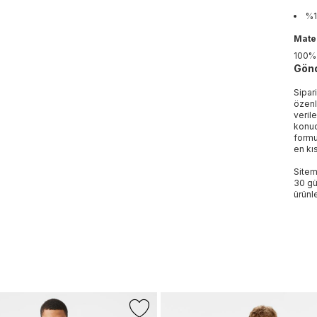
%1
Mater
100
Gönd
Sipar
özenl
veril
konud
formu
en kı
Sitem
30 gü
ürünle