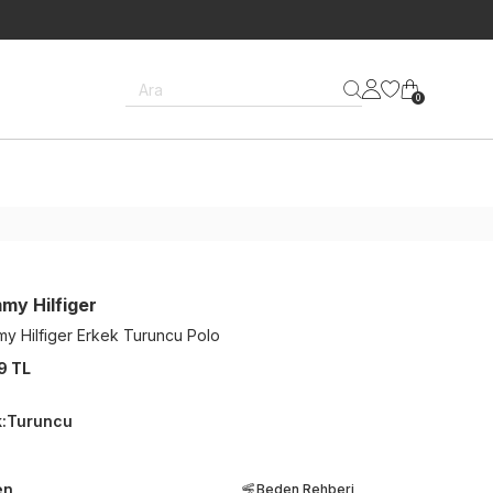
Ara
0
my Hilfiger
y Hilfiger Erkek Turuncu Polo
9 TL
k
:
Turuncu
en
Beden Rehberi