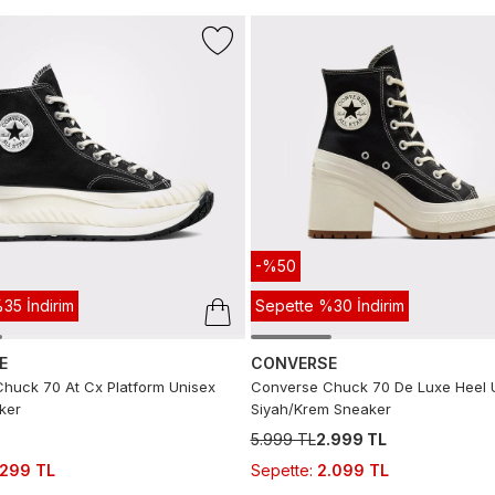
-%50
35 İndirim
Sepette %30 İndirim
E
CONVERSE
huck 70 At Cx Platform Unisex
Converse Chuck 70 De Luxe Heel 
ker
Siyah/Krem Sneaker
5.999 TL
2.999 TL
.299 TL
Sepette
:
2.099 TL