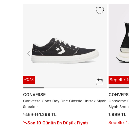
-%13
Sepette %
CONVERSE
CONVERS
Converse Cons Day One Classic Unisex Siyah
Converse C
Sneaker
Siyah Snea
1.499 TL
1.299 TL
1.999 TL
Sepette
:
1
Son 10 Günün En Düşük Fiyatı