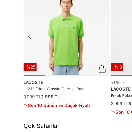
-%25
-%13
LACOSTE
+1 Renk
L.12.12 Erkek Classic Fit Yeşil Polo
LACOSTE
Erkek Relax
3.999 TL
2.999 TL
3.999 TL
3
Son 10 Günün En Düşük Fiyatı
Son 10 
Çok Satanlar