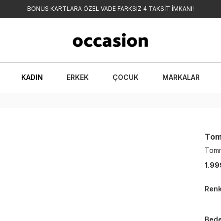
BONUS KARTLARA ÖZEL VADE FARKSIZ 4 TAKSİT İMKANI!
KADIN
ERKEK
ÇOCUK
MARKALAR
Tom
Tomm
1.99
Ren
Bed