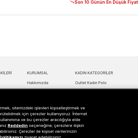
Son 10 Günün En Düşük Fiyat
KILERI
KURUMSAL
KADIN KATEGORILER
Hakkımızda
Outlet Kadın Polo
 Sorular
Mağazalarımız
Outlet Kadın T-Shirt & Bluz
Politikası
Sanal Çadır
Outlet Kadın Gömlek
lgilendirme
Bilgi Toplum Hizmetleri
Outlet Kadın Sweatshirt
rmek, sitemizdeki işlevleri kişiselleştirmek ve
arı
Çerez Ayarları
Outlet Kadın Elbise
ürütebilmek için çerezler kullanıyoruz. İnternet
kullanımına ve bu çerezler aracılığıyla elde
etni
Outlet Kadın Yelek
sanız
Reddedin
seçeneğine; çerezlere ilişkin
Outlet Kadın Mont & Ceket
lirsiniz. Çerezler ile kişisel verilerinizin
ipariş Takip
Outlet Kadın Spor Ayakkabı & Snea
Politikamızı
ziyaret edebilirsiniz.