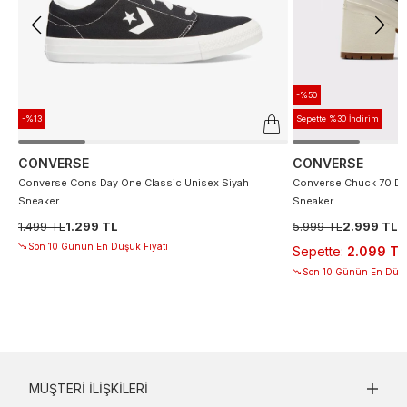
-%50
-%13
Sepette %30 İndirim
CONVERSE
CONVERSE
Converse Cons Day One Classic Unisex Siyah
Converse Chuck 70 De
Sneaker
Sneaker
1.499 TL
1.299 TL
5.999 TL
2.999 TL
Son 10 Günün En Düşük Fiyatı
Sepette
:
2.099 TL
Son 10 Günün En Düşü
MÜŞTERI İLIŞKILERI