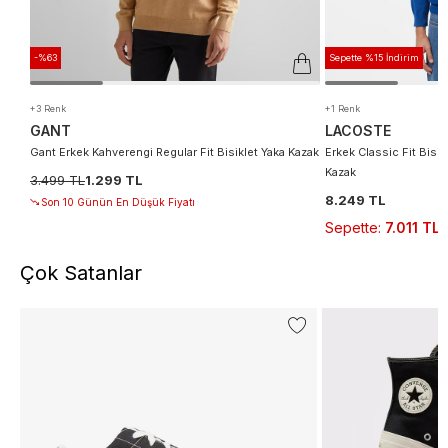
-%63
Sepette %15 İndirim
+3 Renk
+1 Renk
GANT
LACOSTE
Gant Erkek Kahverengi Regular Fit Bisiklet Yaka Kazak
Erkek Classic Fit Bisi
Kazak
3.499 TL
1.299 TL
8.249 TL
Son 10 Günün En Düşük Fiyatı
Sepette
:
7.011 TL
Çok Satanlar