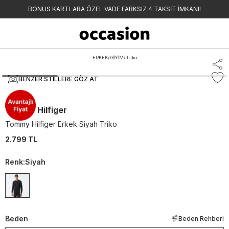
BONUS KARTLARA ÖZEL VADE FARKSIZ 4 TAKSİT İMKANI!
ERKEK
/
GİYİM
/
Triko
BENZER STILLERE GÖZ AT
Tommy Hilfiger
Tommy Hilfiger Erkek Siyah Triko
2.799 TL
Renk
:
Siyah
Beden
Beden Rehberi