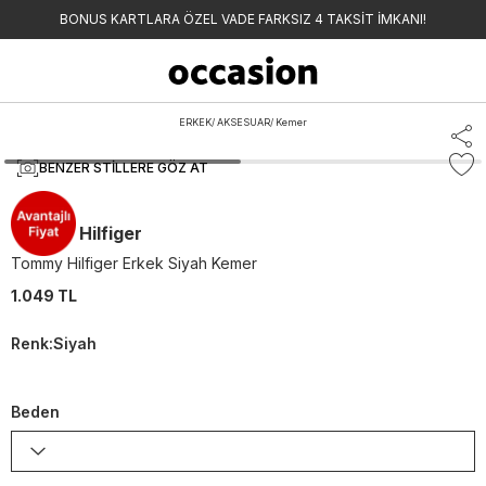
BONUS KARTLARA ÖZEL VADE FARKSIZ 4 TAKSİT İMKANI!
ERKEK
/
AKSESUAR
/
Kemer
BENZER STILLERE GÖZ AT
Tommy Hilfiger
Tommy Hilfiger Erkek Siyah Kemer
1.049 TL
Renk
:
Siyah
Beden