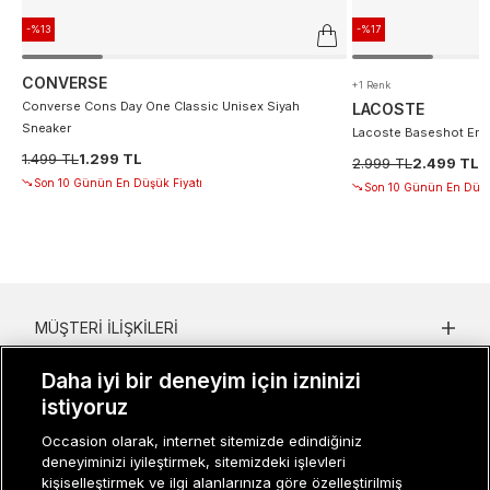
-%13
-%17
CONVERSE
+1 Renk
Converse Cons Day One Classic Unisex Siyah
LACOSTE
Sneaker
Lacoste Baseshot Erke
1.499 TL
1.299 TL
2.999 TL
2.499 TL
Son 10 Günün En Düşük Fiyatı
Son 10 Günün En Düşü
MÜŞTERI İLIŞKILERI
KURUMSAL
Daha iyi bir deneyim için izninizi
istiyoruz
KADIN KATEGORILER
Occasion olarak, internet sitemizde edindiğiniz
GRUP MARKALAR
deneyiminizi iyileştirmek, sitemizdeki işlevleri
kişiselleştirmek ve ilgi alanlarınıza göre özelleştirilmiş