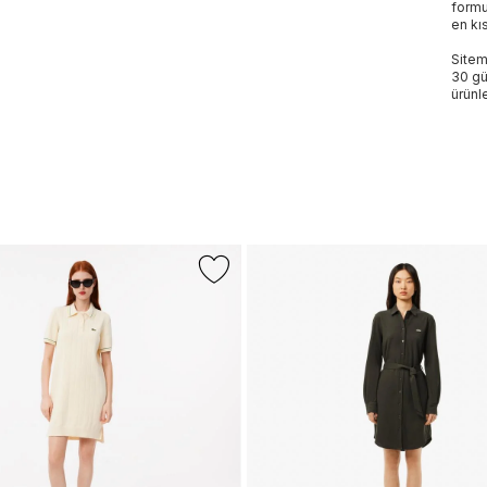
formu
en kı
Sitem
30 gü
ürünle