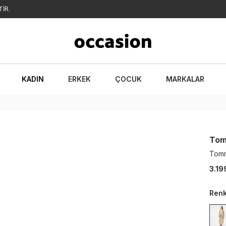
SİPARİŞLERİNİZ 1-3 İŞ GÜNÜ İÇERİSİNDE KARGOYA VERİLECEKTİR.
KADIN
ERKEK
ÇOCUK
MARKALAR
Tom
Tomm
3.19
Ren