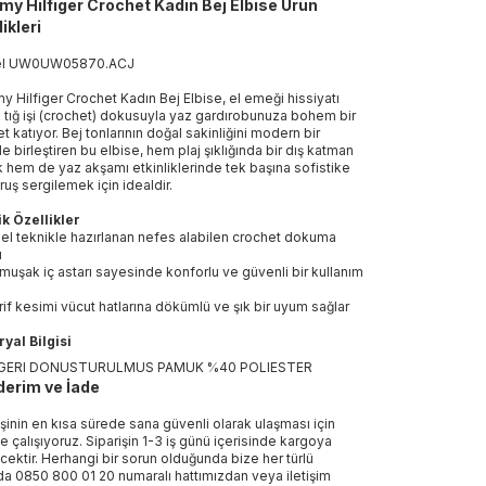
y Hilfiger Crochet Kadın Bej Elbise Ürün
ikleri
el
UW0UW05870
.
ACJ
 Hilfiger Crochet Kadın Bej Elbise, el emeği hissiyatı
 tığ işi (crochet) dokusuyla yaz gardırobunuza bohem bir
et katıyor. Bej tonlarının doğal sakinliğini modern bir
tle birleştiren bu elbise, hem plaj şıklığında bir dış katman
k hem de yaz akşamı etkinliklerinde tek başına sofistike
uruş sergilemek için idealdir.
k Özellikler
el teknikle hazırlanan nefes alabilen crochet dokuma
ı
muşak iç astarı sayesinde konforlu ve güvenli bir kullanım
rif kesimi vücut hatlarına dökümlü ve şık bir uyum sağlar
yal Bilgisi
GERI DONUSTURULMUS PAMUK %40 POLIESTER
erim ve İade
işinin en kısa sürede sana güvenli olarak ulaşması için
e çalışıyoruz. Siparişin 1-3 iş günü içerisinde kargoya
ecektir. Herhangi bir sorun olduğunda bize her türlü
a 0850 800 01 20 numaralı hattımızdan veya iletişim