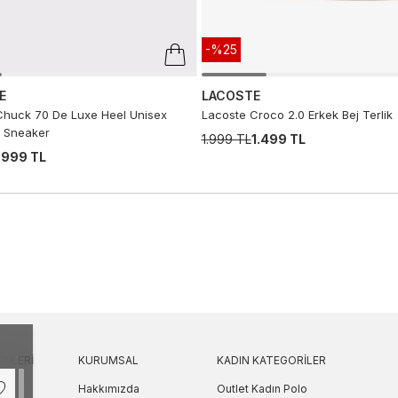
-%25
E
LACOSTE
huck 70 De Luxe Heel Unisex
Lacoste Croco 2.0 Erkek Bej Terlik
 Sneaker
1.999 TL
1.499 TL
.999 TL
KILERI
KURUMSAL
KADIN KATEGORILER
Hakkımızda
Outlet Kadın Polo