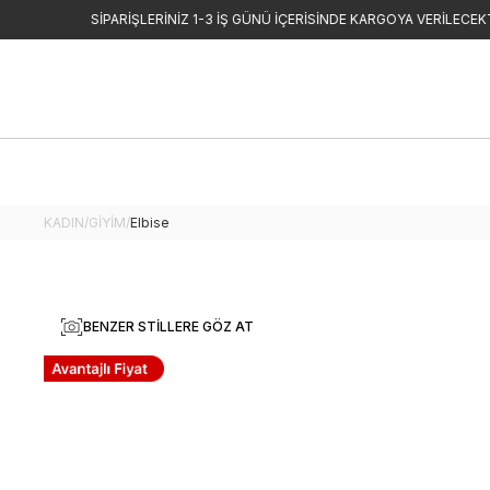
KADIN
/
GİYİM
/
Elbise
BENZER STILLERE GÖZ AT