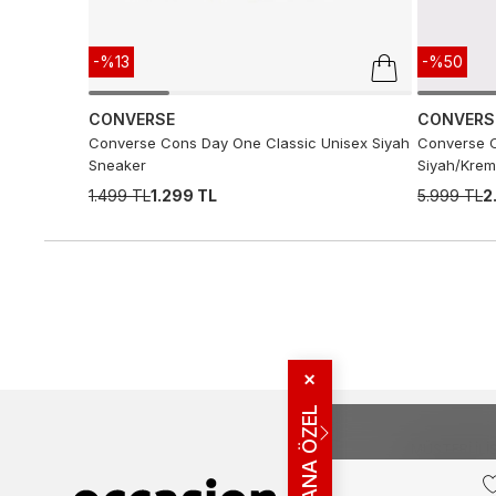
-%13
-%50
CONVERSE
CONVERS
Converse Cons Day One Classic Unisex Siyah
Converse C
Sneaker
Siyah/Krem
1.499 TL
1.299 TL
5.999 TL
2
✕
SANA ÖZEL
MÜŞTERI İLIŞ
Bize Ulaşın