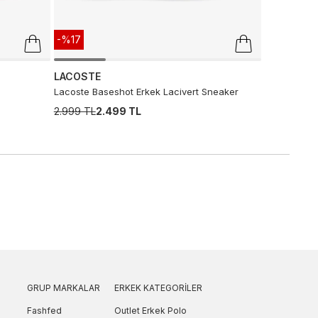
-%17
LACOSTE
Lacoste Baseshot Erkek Lacivert Sneaker
2.999 TL
2.499 TL
GRUP MARKALAR
ERKEK KATEGORILER
Fashfed
Outlet Erkek Polo