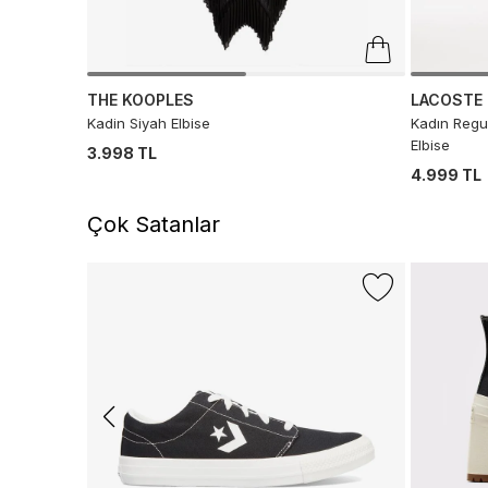
THE KOOPLES
LACOSTE
Kadin Siyah Elbise
Kadın Regul
Elbise
3.998 TL
4.999 TL
Çok Satanlar