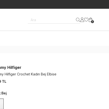
Ara
0
my Hilfiger
y Hilfiger Crochet Kadın Bej Elbise
9 TL
k
:
Bej