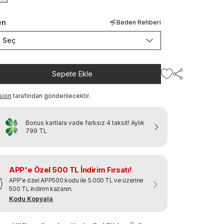
en
Beden Rehberi
Seç
Sepete Ekle
sion
tarafından gönderilecektir.
Bonus kartlara vade farksız 4 taksit!
Aylık
799 TL
APP'e Özel 500 TL İndirim Fırsatı!
APP'e özel APP500 kodu ile 5.000 TL ve üzerine
500 TL indirim kazanın.
Kodu Kopyala