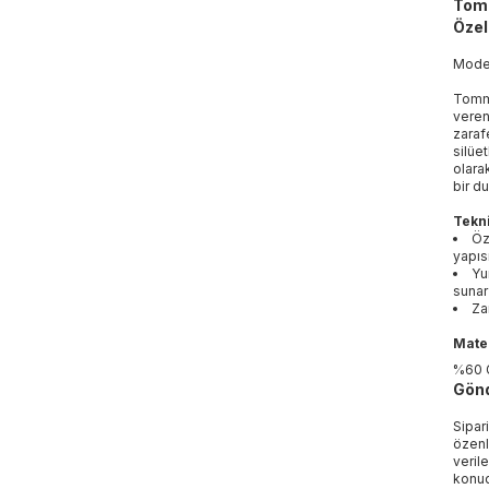
Tomm
Özell
Mod
Tommy
veren
zaraf
silüe
olara
bir d
Tekni
Öz
yapıs
Yu
sunar
Za
Mater
%60 
Gönd
Sipar
özenl
veril
konud