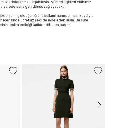
muzu doldurarak ulaşabilirsin. Müşteri İlişkileri ekibimiz
sa sürede sana geri dönüş sağlayacaktır.
izden almış olduğun ürünü kullanılmamış olması kaydıyla
n içerisinde ücretsiz şekilde iade edebilirsin. Bu süre
rinin teslim edildiği tarihten itibaren başlar.
CONVERS
Converse An
1.799 TL