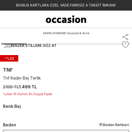
BONUS KARTLARA ÖZEL VADE FARKSIZ 4 TAKSİT İMKANI!
KADIN
/
AYAKKABI
/
Sandalet & Terlik
BENZER STILLERE GÖZ AT
-%
32
TNF
Tnf Kadın Bej Terlik
2.199 TL
1.499 TL
Son 10 Günün En Düşük Fiyatı
Renk
:
Bej
Beden
Beden Rehberi