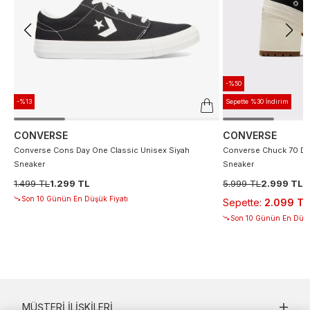
-%50
-%13
Sepette %30 İndirim
CONVERSE
CONVERSE
Converse Cons Day One Classic Unisex Siyah
Converse Chuck 70 De
Sneaker
Sneaker
1.499 TL
1.299 TL
5.999 TL
2.999 TL
Son 10 Günün En Düşük Fiyatı
Sepette
:
2.099 TL
Son 10 Günün En Düşü
MÜŞTERI İLIŞKILERI