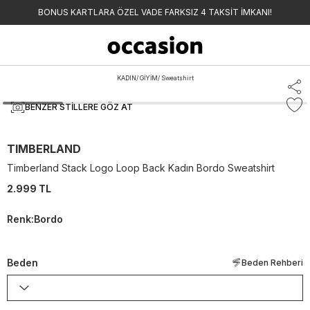
BONUS KARTLARA ÖZEL VADE FARKSIZ 4 TAKSİT İMKANI!
KADIN
/
GİYİM
/
Sweatshirt
BENZER STILLERE GÖZ AT
TIMBERLAND
Timberland Stack Logo Loop Back Kadın Bordo Sweatshirt
2.999 TL
Renk
:
Bordo
Beden
Beden Rehberi