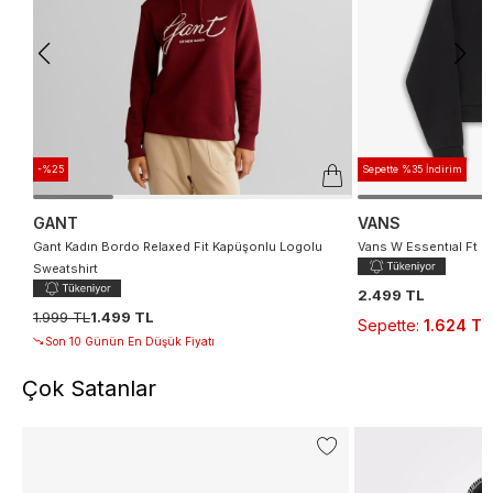
-%25
Sepette %35 İndirim
GANT
VANS
Gant Kadın Bordo Relaxed Fit Kapüşonlu Logolu
Vans W Essentıal Ft R
Sweatshirt
2.499 TL
1.999 TL
1.499 TL
Sepette
:
1.624 TL
Son 10 Günün En Düşük Fiyatı
Çok Satanlar