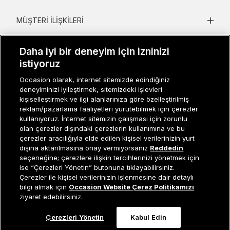
MÜŞTERI İLIŞKILERI
KURUMSAL
Daha iyi bir deneyim için izninizi
istiyoruz
KADIN KATEGORILER
Occasion olarak, internet sitemizde edindiğiniz
GRUP MARKALAR
deneyiminizi iyileştirmek, sitemizdeki işlevleri
kişiselleştirmek ve ilgi alanlarınıza göre özelleştirilmiş
ERKEK KATEGORILER
reklam/pazarlama faaliyetleri yürütebilmek için çerezler
kullanıyoruz. İnternet sitemizin çalışması için zorunlu
olan çerezler dışındaki çerezlerin kullanımına ve bu
çerezler aracılığıyla elde edilen kişisel verilerinizin yurt
Müşteri İlişkileri
0 850 800 01 20
dışına aktarılmasına onay vermiyorsanız
Reddedin
seçeneğine; çerezlere ilişkin tercihlerinizi yönetmek için
ise “Çerezleri Yönetin” butonuna tıklayabilirsiniz.
Çerezler ile kişisel verilerinizin işlenmesine dair detaylı
Occasion bir EREN PERAKENDE markasıdır. © Eren Holding
Tükendi
bilgi almak için
Occasion Website Çerez Politikamızı
ziyaret edebilirsiniz.
Çerezleri Yönetin
Kabul Edin
0