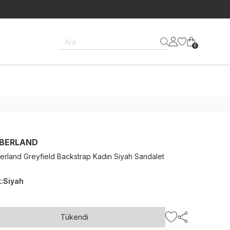
Ara
0
BERLAND
erland Greyfield Backstrap Kadın Siyah Sandalet
k
:
Siyah
Tükendi