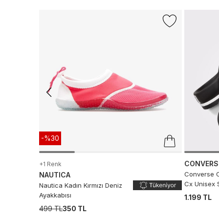
-%30
CONVERS
+1 Renk
Converse C
NAUTICA
Cx Unisex S
Nautica Kadın Kırmızı Deniz
Ayakkabısı
1.199 TL
499 TL
350 TL