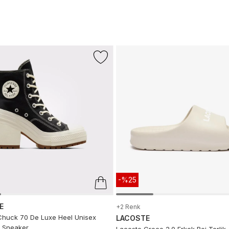
-%25
E
+2 Renk
huck 70 De Luxe Heel Unisex
LACOSTE
 Sneaker