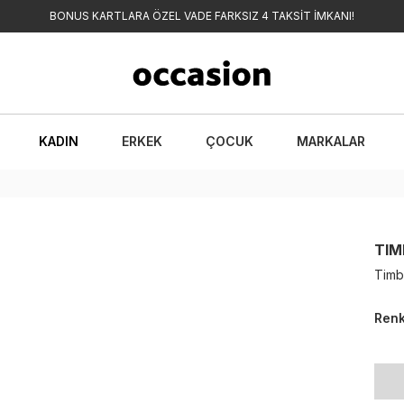
BONUS KARTLARA ÖZEL VADE FARKSIZ 4 TAKSİT İMKANI!
KADIN
ERKEK
ÇOCUK
MARKALAR
TIM
Timb
Ren