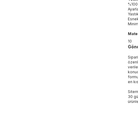
%100 
Ayarl
Yastı
Esnek
Minim
Mater
10
Gönd
Sipar
özenl
veril
konud
formu
en kı
Sitem
30 gü
ürünle