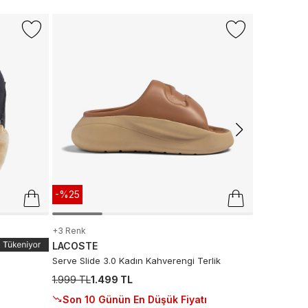
+3 Renk
LACOSTE
Croco Kadın 
1.999 TL
1.
Sepette
:
9
Son 10 G
-%25
+3 Renk
LACOSTE
Serve Slide 3.0 Kadın Kahverengi Terlik
1.999 TL
1.499 TL
Son 10 Günün En Düşük Fiyatı