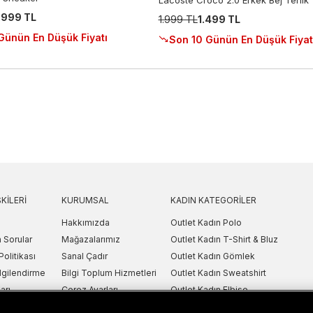
Lacoste Croco 2.0 Erkek Bej Terlik
.999 TL
1.999 TL
1.499 TL
Günün En Düşük Fiyatı
Son 10 Günün En Düşük Fiyat
KILERI
KURUMSAL
KADIN KATEGORILER
Hakkımızda
Outlet Kadın Polo
 Sorular
Mağazalarımız
Outlet Kadın T-Shirt & Bluz
Politikası
Sanal Çadır
Outlet Kadın Gömlek
lgilendirme
Bilgi Toplum Hizmetleri
Outlet Kadın Sweatshirt
arı
Çerez Ayarları
Outlet Kadın Elbise
etni
Outlet Kadın Yelek