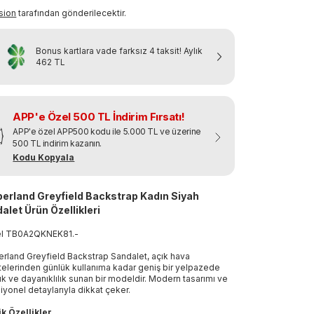
sion
tarafından gönderilecektir.
Bonus kartlara vade farksız 4 taksit!
Aylık
462 TL
APP'e Özel 500 TL İndirim Fırsatı!
APP'e özel APP500 kodu ile 5.000 TL ve üzerine
500 TL indirim kazanın.
Kodu Kopyala
erland Greyfield Backstrap Kadın Siyah
alet Ürün Özellikleri
el
TB0A2QKNEK81
.
-
rland Greyfield Backstrap Sandalet, açık hava
itelerinden günlük kullanıma kadar geniş bir yelpazede
lık ve dayanıklılık sunan bir modeldir. Modern tasarımı ve
iyonel detaylarıyla dikkat çeker.
k Özellikler