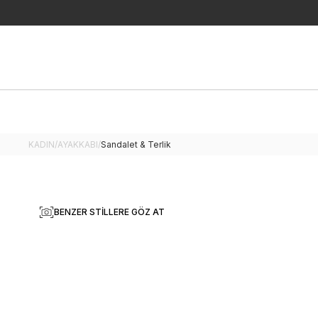
KADIN
/
AYAKKABI
/
Sandalet & Terlik
BENZER STILLERE GÖZ AT