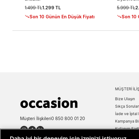
1.499 TL
1.299 TL
5.999 TL
2
Son 10 Günün En Düşük Fiyatı
Son 10 
MÜŞTERI İLIŞ
Bize Ulaşın
Sıkça Sorulan
İade ve İptal 
Müşteri İlişkileri
0 850 800 01 20
Kampanya Bi
Kullanım Şartl
Aydınlatma M
Daha iyi bir deneyim için izninizi istiyoruz