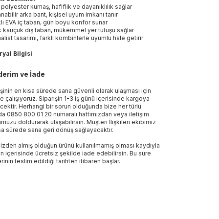
polyester kumaş, hafiflik ve dayanıklılık sağlar
anabilir arka bant, kişisel uyum imkanı tanır
klı EVA iç taban, gün boyu konfor sunar
 kauçuk dış taban, mükemmel yer tutuşu sağlar
alist tasarımı, farklı kombinlerle uyumlu hale getirir
yal Bilgisi
erim ve İade
işinin en kısa sürede sana güvenli olarak ulaşması için
e çalışıyoruz. Siparişin 1-3 iş günü içerisinde kargoya
ecektir. Herhangi bir sorun olduğunda bize her türlü
a 0850 800 01 20 numaralı hattımızdan veya iletişim
muzu doldurarak ulaşabilirsin. Müşteri İlişkileri ekibimiz
sa sürede sana geri dönüş sağlayacaktır.
izden almış olduğun ürünü kullanılmamış olması kaydıyla
n içerisinde ücretsiz şekilde iade edebilirsin. Bu süre
rinin teslim edildiği tarihten itibaren başlar.
-%25
Sepette %3