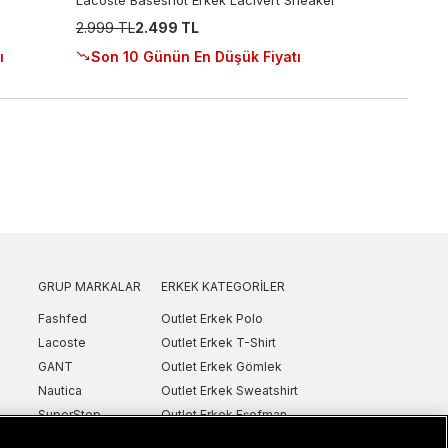
Lacoste Baseshot Erkek Lacivert Sneaker
2.999 TL
2.499 TL
ı
Son 10 Günün En Düşük Fiyatı
GRUP MARKALAR
ERKEK KATEGORILER
Fashfed
Outlet Erkek Polo
Lacoste
Outlet Erkek T-Shirt
GANT
Outlet Erkek Gömlek
Nautica
Outlet Erkek Sweatshirt
SuperStep
Outlet Erkek Eşofman
Converse
Outlet Erkek Yelek