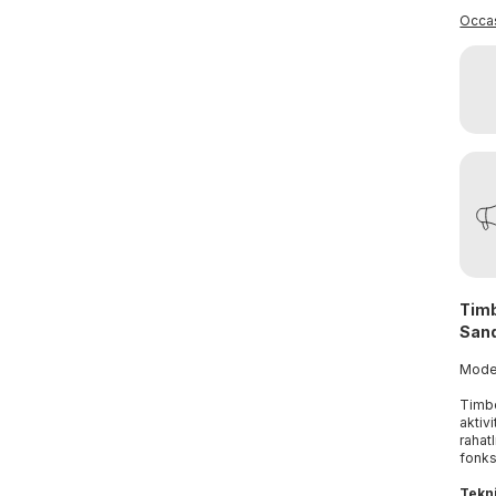
Occa
Timb
Sand
Mod
Timbe
aktiv
rahat
fonks
Tekni