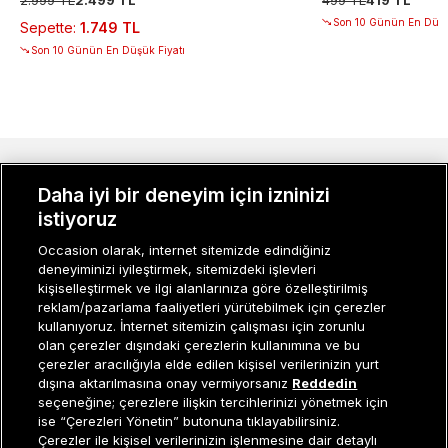
Son 10 Günün En Düşü
Sepette
:
1.749 TL
Son 10 Günün En Düşük Fiyatı
MÜŞTERI İLIŞKILERI
Daha iyi bir deneyim için izninizi
istiyoruz
KURUMSAL
Occasion olarak, internet sitemizde edindiğiniz
KADIN KATEGORILER
deneyiminizi iyileştirmek, sitemizdeki işlevleri
kişiselleştirmek ve ilgi alanlarınıza göre özelleştirilmiş
GRUP MARKALAR
reklam/pazarlama faaliyetleri yürütebilmek için çerezler
kullanıyoruz. İnternet sitemizin çalışması için zorunlu
ERKEK KATEGORILER
olan çerezler dışındaki çerezlerin kullanımına ve bu
çerezler aracılığıyla elde edilen kişisel verilerinizin yurt
dışına aktarılmasına onay vermiyorsanız
Reddedin
seçeneğine; çerezlere ilişkin tercihlerinizi yönetmek için
Müşteri İlişkileri
0 850 800 01 20
ise “Çerezleri Yönetin” butonuna tıklayabilirsiniz.
Çerezler ile kişisel verilerinizin işlenmesine dair detaylı