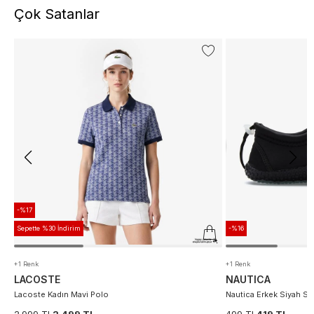
Çok Satanlar
-%17
Sepette %30 İndirim
-%16
+1 Renk
+1 Renk
LACOSTE
NAUTICA
Lacoste Kadın Mavi Polo
Nautica Erkek Siyah S
2.999 TL
2.499 TL
499 TL
419 TL