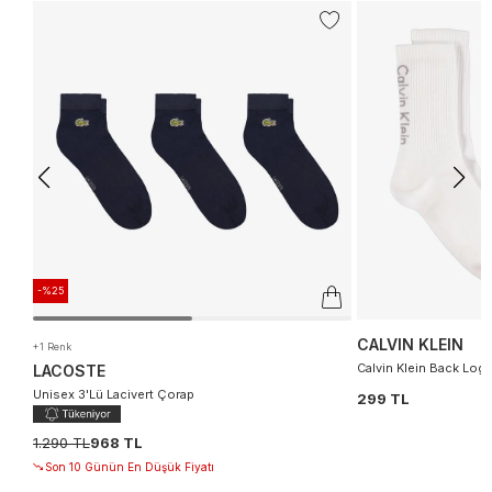
-%25
CALVIN KLEIN
+1 Renk
Calvin Klein Back Log
LACOSTE
Unisex 3'Lü Lacivert Çorap
299 TL
1.290 TL
968 TL
Son 10 Günün En Düşük Fiyatı