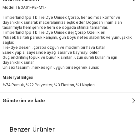
Model
TB0A61FPEFM1
.
-
Timberland 1pp Tb Tie Dye Unisex Çorap, her adımda konfor ve
dayanıklılık sunarak maceralarınıza eşlik eder. Doğadan ilham alan
tasarımıyla hem şehirde hem de doğada stilinizi tamamlar.
Timberland 1pp Tb Tie Dye Unisex Bej Çorap Özellikleri
Yüksek kaliteli pamuk karışımı, gün boyu nefes alabilirlik ve yumuşaklık
sağlar.
Tie-dye deseni, çoraba özgün ve modern bir hava katar.
Esnek yapısı sayesinde ayağı sarar ve kaymayı önler.
Güçlendirilmiş topuk ve burun kısımları, uzun süreli kullanım için
dayanıklılık sunar.
Unisex tasarımı, herkes için uygun bir seçenek sunar.
Materyal Bilgisi
%74 Pamuk, %22 Polyester, %3 Elastan, %1 Naylon
Gönderim ve İade
Benzer Ürünler