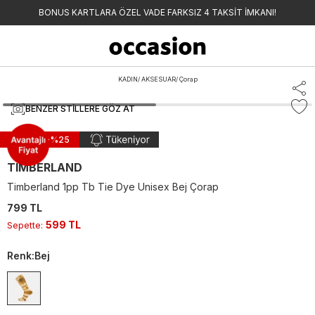
BONUS KARTLARA ÖZEL VADE FARKSIZ 4 TAKSİT İMKANI!
KADIN
/
AKSESUAR
/
Çorap
BENZER STILLERE GÖZ AT
Sepette -%
25
TIMBERLAND
Timberland 1pp Tb Tie Dye Unisex Bej Çorap
799 TL
599 TL
Sepette
:
Renk
:
Bej