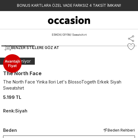
BONUS KARTLARA ÖZEL VADE FARKSIZ 4 TAKSİT İMKANI!
ERKEK
/
GİYİM
/
Sweatshirt
BENZER STILLERE GÖZ AT
The North Face
The North Face Yinka Ilori Let's BlossoTogeth Erkek Siyah
Sweatshirt
5.199 TL
Renk
:
Siyah
Beden
Beden Rehberi