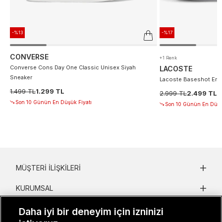
-%13
-%17
CONVERSE
+1 Renk
Converse Cons Day One Classic Unisex Siyah
LACOSTE
Sneaker
Lacoste Baseshot Erke
1.499 TL
1.299 TL
2.999 TL
2.499 TL
Son 10 Günün En Düşük Fiyatı
Son 10 Günün En Düşü
MÜŞTERI İLIŞKILERI
KURUMSAL
KADIN KATEGORILER
Daha iyi bir deneyim için izninizi