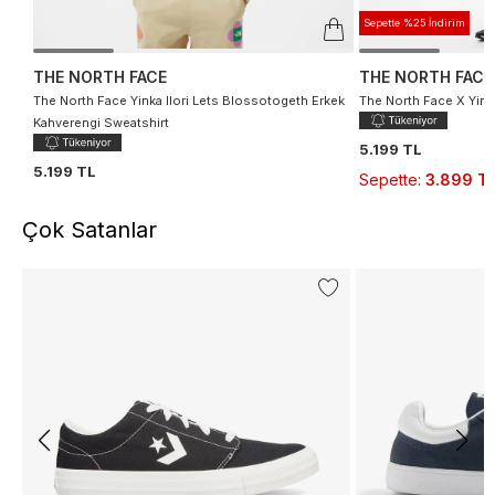
Sepette %25 İndirim
THE NORTH FACE
THE NORTH FACE
The North Face Yinka Ilori Lets Blossotogeth Erkek
The North Face X Yinka
Kahverengi Sweatshirt
5.199 TL
5.199 TL
Sepette
:
3.899 T
Çok Satanlar