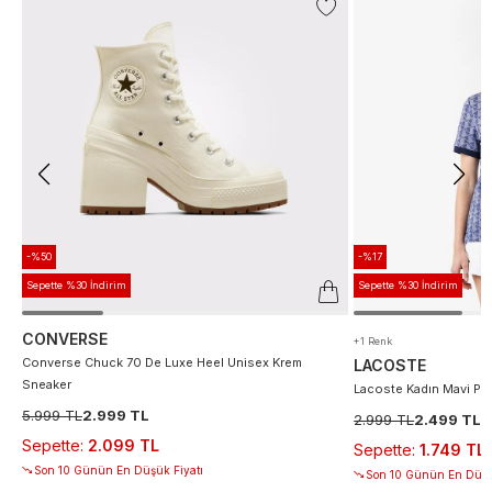
-%50
-%17
Sepette %30 İndirim
Sepette %30 İndirim
CONVERSE
+1 Renk
Converse Chuck 70 De Luxe Heel Unisex Krem
LACOSTE
Sneaker
Lacoste Kadın Mavi Po
5.999 TL
2.999 TL
2.999 TL
2.499 TL
Sepette
:
2.099 TL
Sepette
:
1.749 TL
Son 10 Günün En Düşük Fiyatı
Son 10 Günün En Düşü