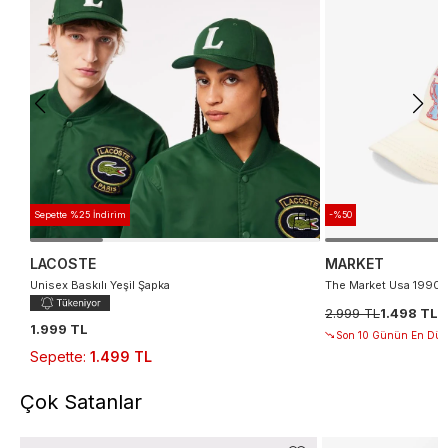
Sepette %25 İndirim
-%50
LACOSTE
MARKET
Unisex Baskılı Yeşil Şapka
The Market Usa 1990 
2.999 TL
1.498 TL
1.999 TL
Son 10 Günün En Düşü
Sepette
:
1.499 TL
Çok Satanlar