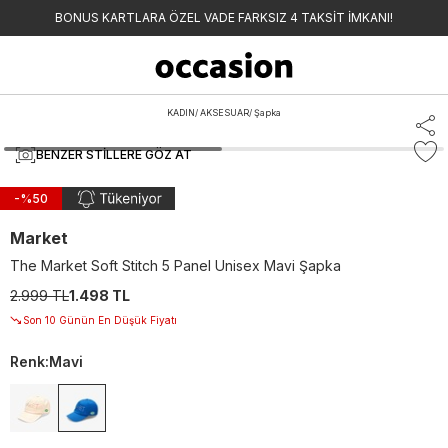
BONUS KARTLARA ÖZEL VADE FARKSIZ 4 TAKSİT İMKANI!
KADIN
/
AKSESUAR
/
Şapka
BENZER STILLERE GÖZ AT
-%
50
Market
The Market Soft Stitch 5 Panel Unisex Mavi Şapka
2.999 TL
1.498 TL
Son 10 Günün En Düşük Fiyatı
Renk
:
Mavi