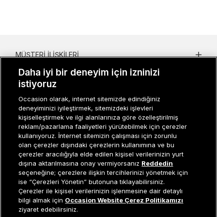
MÜŞTERI İLIŞKILERI
Daha iyi bir deneyim için izninizi
KURUMSAL
istiyoruz
KADIN KATEGORILER
Occasion olarak, internet sitemizde edindiğiniz
deneyiminizi iyileştirmek, sitemizdeki işlevleri
GRUP MARKALAR
kişiselleştirmek ve ilgi alanlarınıza göre özelleştirilmiş
reklam/pazarlama faaliyetleri yürütebilmek için çerezler
ERKEK KATEGORILER
kullanıyoruz. İnternet sitemizin çalışması için zorunlu
olan çerezler dışındaki çerezlerin kullanımına ve bu
çerezler aracılığıyla elde edilen kişisel verilerinizin yurt
dışına aktarılmasına onay vermiyorsanız
Reddedin
Müşteri İlişkileri
0 850 800 01 20
seçeneğine; çerezlere ilişkin tercihlerinizi yönetmek için
ise “Çerezleri Yönetin” butonuna tıklayabilirsiniz.
Çerezler ile kişisel verilerinizin işlenmesine dair detaylı
Sepete Ekle
bilgi almak için
Occasion Website Çerez Politikamızı
ziyaret edebilirsiniz.
Occasion bir EREN PERAKENDE markasıdır. © Eren Holding