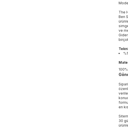
Mod
The H
Ben S
ürünl
simge
ve me
Gider
birço
Tekni
%1
Mater
100%
Gönd
Sipar
özenl
veril
konud
formu
en kı
Sitem
30 gü
ürünle