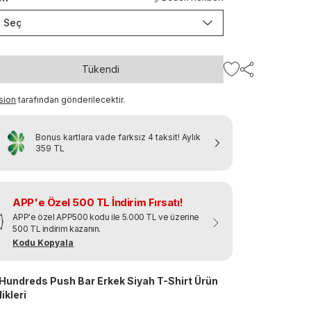
Seç
Tükendi
sion
tarafından gönderilecektir.
Bonus kartlara vade farksız 4 taksit!
Aylık
359 TL
APP'e Özel 500 TL İndirim Fırsatı!
APP'e özel APP500 kodu ile 5.000 TL ve üzerine
500 TL indirim kazanın.
Kodu Kopyala
Hundreds Push Bar Erkek Siyah T-Shirt Ürün
ikleri