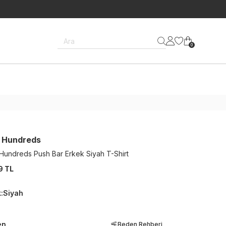
Ara
0
 Hundreds
Hundreds Push Bar Erkek Siyah T-Shirt
9 TL
k
:
Siyah
en
Beden Rehberi