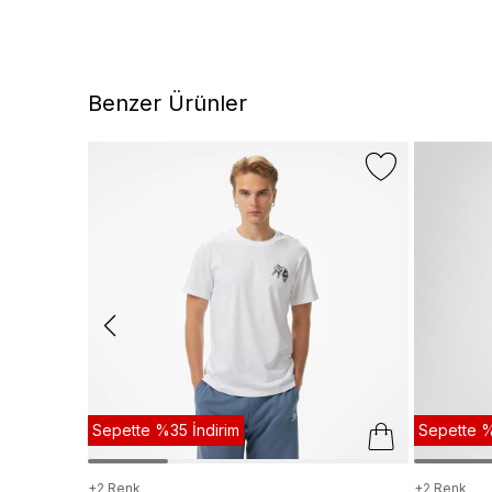
Benzer Ürünler
Sepette %35 İndirim
Sepette %
+2 Renk
+2 Renk