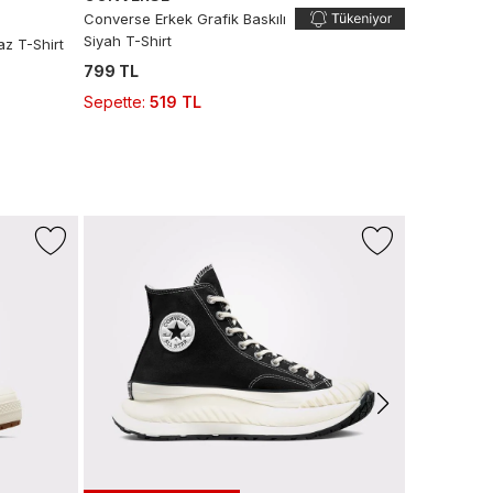
Converse Erkek Grafik Baskılı
Siyah T-Shirt
z T-Shirt
799 TL
Sepette
:
519 TL
-%16
NAUTICA
Nautica Erk
499 TL
419
Son 10 G