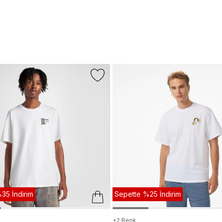
35 İndirim
Sepette %25 İndirim
+2 Renk