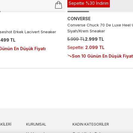
Sepette %30 İndirim
CONVERSE
Converse Chuck 70 De Luxe Heel 
Siyah/Krem Sneaker
seshot Erkek Lacivert Sneaker
5.999 TL
2.999 TL
.499 TL
Sepette
:
2.099 TL
Günün En Düşük Fiyatı
Son 10 Günün En Düşük Fiyat
KILERI
KURUMSAL
KADIN KATEGORILER