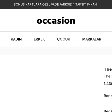
BONUS KARTLARA ÖZEL VADE FARKSIZ 4 TAKSİT İMKANI!
KADIN
ERKEK
ÇOCUK
MARKALAR
The
The 
1.43
Ren
Bed