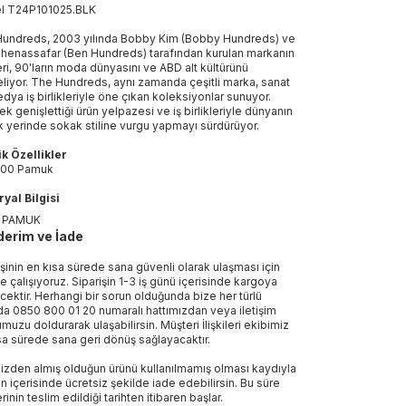
el
T24P101025
.
BLK
undreds, 2003 yılında Bobby Kim (Bobby Hundreds) ve
henassafar (Ben Hundreds) tarafından kurulan markanın
eri, 90'ların moda dünyasını ve ABD alt kültürünü
liyor. The Hundreds, aynı zamanda çeşitli marka, sanat
dya iş birlikleriyle öne çıkan koleksiyonlar sunuyor.
ek genişlettiği ürün yelpazesi ve iş birlikleriyle dünyanın
k yerinde sokak stiline vurgu yapmayı sürdürüyor.
k Özellikler
00 Pamuk
yal Bilgisi
 PAMUK
erim ve İade
işinin en kısa sürede sana güvenli olarak ulaşması için
e çalışıyoruz. Siparişin 1-3 iş günü içerisinde kargoya
ecektir. Herhangi bir sorun olduğunda bize her türlü
a 0850 800 01 20 numaralı hattımızdan veya iletişim
muzu doldurarak ulaşabilirsin. Müşteri İlişkileri ekibimiz
sa sürede sana geri dönüş sağlayacaktır.
izden almış olduğun ürünü kullanılmamış olması kaydıyla
n içerisinde ücretsiz şekilde iade edebilirsin. Bu süre
rinin teslim edildiği tarihten itibaren başlar.