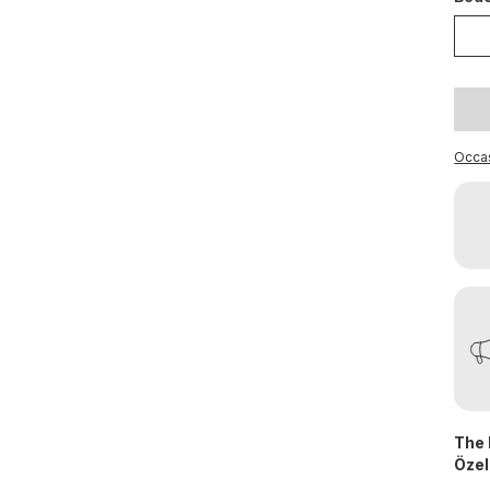
Occa
The 
Özell