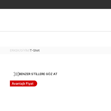
ERKEK
/
GİYİM
/
T-Shirt
BENZER STILLERE GÖZ AT