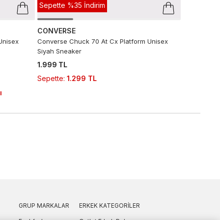
Sepette %35 İndirim
CONVERSE
Unisex
Converse Chuck 70 At Cx Platform Unisex
Siyah Sneaker
1.999 TL
Sepette
:
1.299 TL
ı
GRUP MARKALAR
ERKEK KATEGORILER