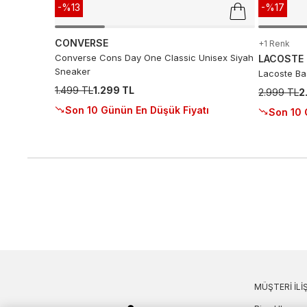
-%13
-%17
CONVERSE
+1 Renk
Converse Cons Day One Classic Unisex Siyah
LACOSTE
Sneaker
Lacoste Ba
1.499 TL
1.299 TL
2.999 TL
2
Son 10 Günün En Düşük Fiyatı
Son 10 
MÜŞTERI İLIŞ