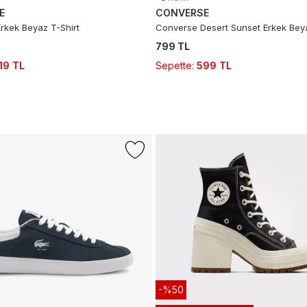
E
CONVERSE
rkek Beyaz T-Shirt
Converse Desert Sunset Erkek Beya
799 TL
19 TL
Sepette
:
599 TL
-%50