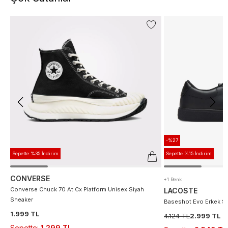
-%27
Sepette %35 İndirim
Sepette %15 İndirim
CONVERSE
+1 Renk
Converse Chuck 70 At Cx Platform Unisex Siyah
LACOSTE
Sneaker
Baseshot Evo Erkek S
1.999 TL
4.124 TL
2.999 TL
Sepette
:
1.299 TL