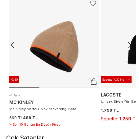
-%30
Sepette %30 İndirim
LACOSTE
+1 Renk
Unisex Siyah Yün Ber
MC KINLEY
Mc Kinley Martel Erkek Kahverengi Bere
1.799 TL
699 TL
489 TL
Sepette
:
1.259 TL
Son 10 Günün En Düşük Fiyatı
Çok Satanlar