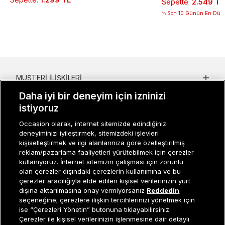
Sepette
:
2.549 TL
Son 10 Günün En Düşü
MÜŞTERI İLIŞKILERI
Daha iyi bir deneyim için izninizi
KURUMSAL
istiyoruz
KADIN KATEGORILER
Occasion olarak, internet sitemizde edindiğiniz
deneyiminizi iyileştirmek, sitemizdeki işlevleri
GRUP MARKALAR
kişiselleştirmek ve ilgi alanlarınıza göre özelleştirilmiş
reklam/pazarlama faaliyetleri yürütebilmek için çerezler
ERKEK KATEGORILER
kullanıyoruz. İnternet sitemizin çalışması için zorunlu
olan çerezler dışındaki çerezlerin kullanımına ve bu
çerezler aracılığıyla elde edilen kişisel verilerinizin yurt
dışına aktarılmasına onay vermiyorsanız
Reddedin
Müşteri İlişkileri
0 850 800 01 20
seçeneğine; çerezlere ilişkin tercihlerinizi yönetmek için
ise “Çerezleri Yönetin” butonuna tıklayabilirsiniz.
Çerezler ile kişisel verilerinizin işlenmesine dair detaylı