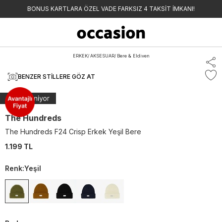
BONUS KARTLARA ÖZEL VADE FARKSIZ 4 TAKSİT İMKANI!
ERKEK
/
AKSESUAR
/
Bere & Eldiven
BENZER STILLERE GÖZ AT
The Hundreds
The Hundreds F24 Crisp Erkek Yeşil Bere
1.199 TL
Renk
:
Yeşil