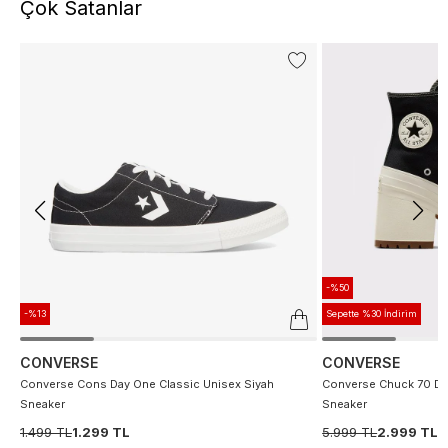
Çok Satanlar
-%50
-%13
Sepette %30 İndirim
CONVERSE
CONVERSE
Converse Cons Day One Classic Unisex Siyah
Converse Chuck 70 De
Sneaker
Sneaker
1.499 TL
1.299 TL
5.999 TL
2.999 TL