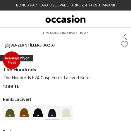
BONUS KARTLARA ÖZEL VADE FARKSIZ 4 TAKSİT İMKANI!
ERKEK
/
AKSESUAR
/
Bere & Eldiven
BENZER STILLERE GÖZ AT
The Hundreds
The Hundreds F24 Crisp Erkek Lacivert Bere
1.199 TL
Renk
:
Lacivert