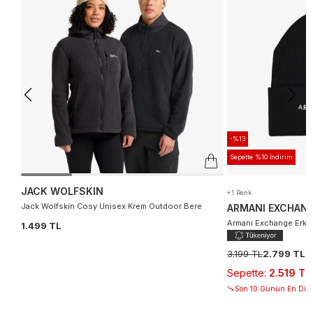
-%13
Sepette %10 İndirim
JACK WOLFSKIN
+1 Renk
Jack Wolfskin Cosy Unisex Krem Outdoor Bere
ARMANI EXCHAN
Armani Exchange Erke
1.499 TL
3.199 TL
2.799 TL
Sepette
:
2.519 TL
Son 10 Günün En Düşü