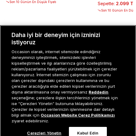
Son 10 Günün En Düşük Fiyatı
Sepette
:
2.099 TL
Son 10 Günün En Düşü
Daha iyi bir deneyim için izninizi
istiyoruz
MÜŞTERI İLIŞKILERI
Occasion olarak, internet sitemizde edindiğiniz
deneyiminizi iyileştirmek, sitemizdeki işlevleri
KURUMSAL
kişiselleştirmek ve ilgi alanlarınıza göre özelleştirilmiş
reklam/pazarlama faaliyetleri yürütebilmek için çerezler
KADIN KATEGORILER
kullanıyoruz. İnternet sitemizin çalışması için zorunlu
olan çerezler dışındaki çerezlerin kullanımına ve bu
çerezler aracılığıyla elde edilen kişisel verilerinizin yurt
GRUP MARKALAR
dışına aktarılmasına onay vermiyorsanız
Reddedin
seçeneğine; çerezlere ilişkin tercihlerinizi yönetmek için
ERKEK KATEGORILER
ise “Çerezleri Yönetin” butonuna tıklayabilirsiniz.
Çerezler ile kişisel verilerinizin işlenmesine dair detaylı
Sepete Ekle
bilgi almak için
Occasion Website Çerez Politikamızı
ziyaret edebilirsiniz.
Müşteri İlişkileri
0 850 800 01 20
Çerezleri Yönetin
Kabul Edin