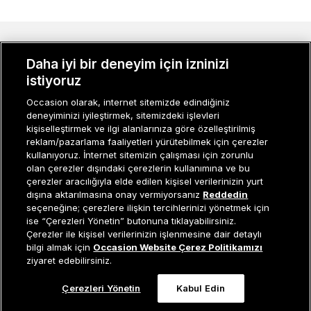
MÜŞTERI İLIŞKILERI
Daha iyi bir deneyim için izninizi
KURUMSAL
istiyoruz
Occasion olarak, internet sitemizde edindiğiniz
KADIN KATEGORILER
deneyiminizi iyileştirmek, sitemizdeki işlevleri
kişiselleştirmek ve ilgi alanlarınıza göre özelleştirilmiş
GRUP MARKALAR
reklam/pazarlama faaliyetleri yürütebilmek için çerezler
kullanıyoruz. İnternet sitemizin çalışması için zorunlu
ERKEK KATEGORILER
olan çerezler dışındaki çerezlerin kullanımına ve bu
çerezler aracılığıyla elde edilen kişisel verilerinizin yurt
dışına aktarılmasına onay vermiyorsanız
Reddedin
seçeneğine; çerezlere ilişkin tercihlerinizi yönetmek için
Müşteri İlişkileri
0 850 800 01 20
ise “Çerezleri Yönetin” butonuna tıklayabilirsiniz.
Çerezler ile kişisel verilerinizin işlenmesine dair detaylı
Tükendi
bilgi almak için
Occasion Website Çerez Politikamızı
ziyaret edebilirsiniz.
Occasion bir EREN PERAKENDE markasıdır. © Eren Holding
Çerezleri Yönetin
Kabul Edin
0