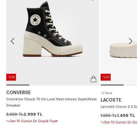
-%50
-%25
CONVERSE
+2 Renk
Converse Chuck 70 De Luxe Heel Unisex Siyah/Krem
LACOSTE
Sneaker
Lacoste Croco 2.0 Erke
5.999 TL
2.999 TL
1.999 TL
1.499 TL
Son 10 Günün En Düşük Fiyatı
Son 10 Günün En Düşü