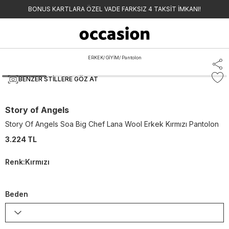
BONUS KARTLARA ÖZEL VADE FARKSIZ 4 TAKSİT İMKANI!
ERKEK
/
GİYİM
/
Pantolon
BENZER STILLERE GÖZ AT
Story of Angels
Story Of Angels Soa Big Chef Lana Wool Erkek Kırmızı Pantolon
3.224 TL
Renk
:
Kırmızı
Beden