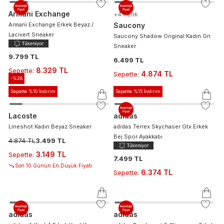
Armani Exchange
+
4
Renk
Armani Exchange Erkek Beyaz /
Saucony
Lacivert Sneaker
Saucony Shadow Original Kadın Gri
Sneaker
9.799 TL
6.499 TL
8.329 TL
Sepette
:
4.874 TL
Sepette
:
-%
28
Sepette %10 İndirim
Sepette %15 İndirim
Lacoste
adidas
Lineshot Kadın Beyaz Sneaker
adidas Terrex Skychaser Gtx Erkek
Bej Spor Ayakkabı
4.874 TL
3.499 TL
3.149 TL
Sepette
:
7.499 TL
Son 10 Günün En Düşük Fiyatı
6.374 TL
Sepette
:
adidas
adidas