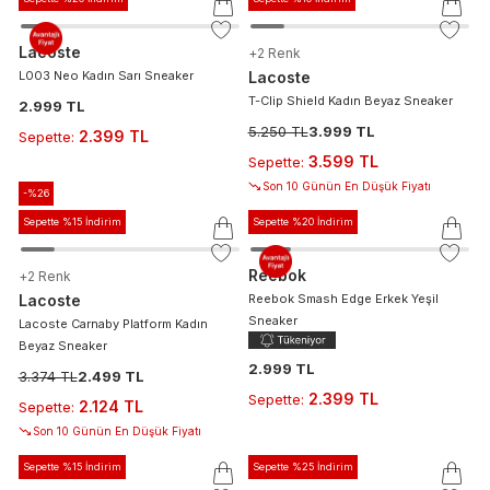
Lacoste
+
2
Renk
L003 Neo Kadın Sarı Sneaker
Lacoste
T-Clip Shield Kadın Beyaz Sneaker
2.999 TL
5.250 TL
3.999 TL
2.399 TL
Sepette
:
3.599 TL
Sepette
:
Son 10 Günün En Düşük Fiyatı
-%
26
Sepette %15 İndirim
Sepette %20 İndirim
Reebok
+
2
Renk
Lacoste
Reebok Smash Edge Erkek Yeşil
Sneaker
Lacoste Carnaby Platform Kadın
Beyaz Sneaker
2.999 TL
3.374 TL
2.499 TL
2.399 TL
Sepette
:
2.124 TL
Sepette
:
Son 10 Günün En Düşük Fiyatı
Sepette %15 İndirim
Sepette %25 İndirim