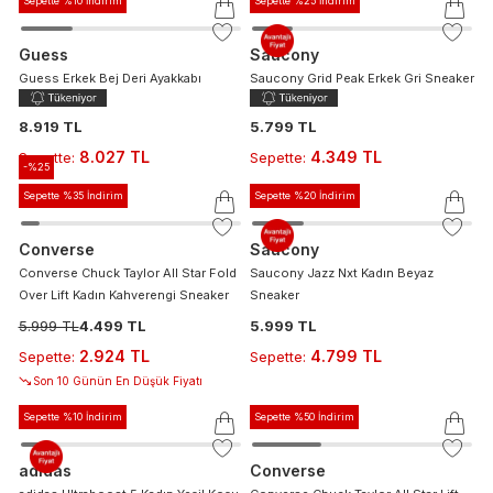
Sepette %10 İndirim
Sepette %25 İndirim
Guess
Saucony
Guess Erkek Bej Deri Ayakkabı
Saucony Grid Peak Erkek Gri Sneaker
8.919 TL
5.799 TL
8.027 TL
4.349 TL
Sepette
:
Sepette
:
-%
25
Sepette %35 İndirim
Sepette %20 İndirim
Converse
Saucony
Converse Chuck Taylor All Star Fold
Saucony Jazz Nxt Kadın Beyaz
Over Lift Kadın Kahverengi Sneaker
Sneaker
5.999 TL
4.499 TL
5.999 TL
2.924 TL
4.799 TL
Sepette
:
Sepette
:
Son 10 Günün En Düşük Fiyatı
Sepette %10 İndirim
Sepette %50 İndirim
adidas
Converse