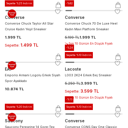
Sepette %25 İndirim
-%
62
Converse
Converse
Converse Chuck Taylor All Star
Converse Chuck 70 De Luxe Heel
Cruise Kadın Yeşil Sneaker
Kadın Mavi Platform Sneaker
1.999 TL
5.199 TL
1.999 TL
Son 10 Günün En Düşük Fiyatı
1.499 TL
Sepette
:
-%
24
Sepette %10 İndirim
EA7
Lacoste
Emporio Armani Logolu Erkek Siyah
L003 2K24 Erkek Bej Sneaker
Spor Ayakkabı
5.250 TL
3.999 TL
10.874 TL
3.599 TL
Sepette
:
Son 10 Günün En Düşük Fiyatı
-%
13
Sepette %20 İndirim
Sepette %10 İndirim
Saucony
Converse
Saucony Peregrine 14 Gore-Tex
Converse CONS Day One Classic