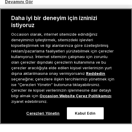
konuşturmak için Occasion’un sneaker koleksiyonunu sen de
Devamını Gör
hemen incele, favori modellerini bedenler tükenmeden
sepetine ekle!
MÜŞTERI İLIŞKILERI
Daha iyi bir deneyim için izninizi
2024 Sneaker Trendleri: Occasion Koleksiyonuyla
istiyoruz
KURUMSAL
Adım Adım
Occasion olarak, internet sitemizde edindiğiniz
2024 sneaker modasında retro havası öne çıkıyor. 90’larda
deneyiminizi iyileştirmek, sitemizdeki işlevleri
KADIN KATEGORILER
kişiselleştirmek ve ilgi alanlarınıza göre özelleştirilmiş
fırtına gibi esen Converse sneaker’ları bu yıl da bolca
reklam/pazarlama faaliyetleri yürütebilmek için çerezler
GRUP MARKALAR
göreceğiz. Sokak modasını yansıtan asi görünüm,
kullanıyoruz. İnternet sitemizin çalışması için zorunlu
olan çerezler dışındaki çerezlerin kullanımına ve bu
kişiselleştirilmiş desenler ve baskılar, birkaç rengin bir arada
ERKEK KATEGORILER
çerezler aracılığıyla elde edilen kişisel verilerinizin yurt
kullanıldığı çılgın tasarımlar, yine bu senenin öne çıkan
dışına aktarılmasına onay vermiyorsanız
Reddedin
sneaker trendleri arasında. Occasion da 2024 trendlerine
seçeneğine; çerezlere ilişkin tercihlerinizi yönetmek için
ise “Çerezleri Yönetin” butonuna tıklayabilirsiniz.
uygun geniş koleksiyonuyla, yılın en stil sahibi insanı olman
Müşteri İlişkileri
0 850 800 01 20
Çerezler ile kişisel verilerinizin işlenmesine dair detaylı
için aradığın tüm sneaker modellerini tek çatı altında bir araya
bilgi almak için
Occasion Website Çerez Politikamızı
getiriyor.
ziyaret edebilirsiniz.
Herkes için Occasion: Unisex Sneaker Modelleri
Occasion bir EREN PERAKENDE markasıdır. © Eren Holding
Çerezleri Yönetin
Kabul Edin
Sneaker ayakkabıların belki de en önemli özelliği, unisex
0
kullanıma diğer ayakkabı türlerinden çok daha fazla alan