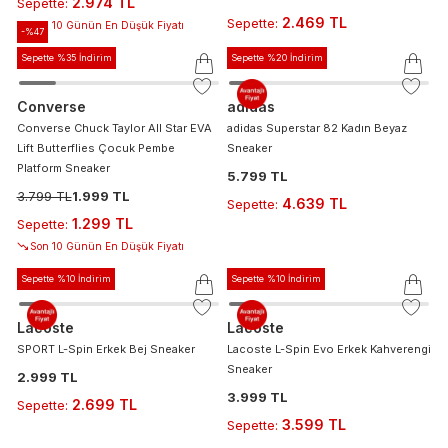
2.974 TL
Sepette
:
2.469 TL
Sepette
:
Son 10 Günün En Düşük Fiyatı
-%
47
Sepette %35 İndirim
Sepette %20 İndirim
Converse
adidas
Converse Chuck Taylor All Star EVA
adidas Superstar 82 Kadın Beyaz
Lift Butterflies Çocuk Pembe
Sneaker
Platform Sneaker
5.799 TL
3.799 TL
1.999 TL
4.639 TL
Sepette
:
1.299 TL
Sepette
:
Son 10 Günün En Düşük Fiyatı
Sepette %10 İndirim
Sepette %10 İndirim
Lacoste
Lacoste
SPORT L-Spin Erkek Bej Sneaker
Lacoste L-Spin Evo Erkek Kahverengi
Sneaker
2.999 TL
3.999 TL
2.699 TL
Sepette
:
3.599 TL
Sepette
: