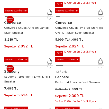
Son 10 Günün En Düşük Fiyatı
-%
25
Sepette %35 İndirim
Sepette %35 İndirim
Converse
Converse
Converse Chuck 70 Kadın Dantelli
Converse Chuck Taylor All Star Fold
Siyah Sneaker
Over Lift Siyah Kadın Sneaker
3.219 TL
5.999 TL
4.499 TL
2.092 TL
2.924 TL
Sepette
:
Sepette
:
Son 10 Günün En Düşük Fiyatı
-%
20
Sepette %25 İndirim
Sepette %20 İndirim
Saucony
+
2
Renk
Saucony Peregrine 14 Erkek Kırmızı
Lacoste
Sneaker
Backcourt Erkek Lacivert Sneaker
7.499 TL
3.749 TL
2.999 TL
5.624 TL
Sepette
:
2.399 TL
Sepette
:
Son 10 Günün En Düşük Fiyatı