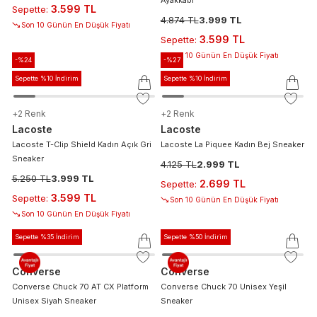
3.599 TL
Sepette
:
4.874 TL
3.999 TL
Son 10 Günün En Düşük Fiyatı
3.599 TL
Sepette
:
Son 10 Günün En Düşük Fiyatı
-%
24
-%
27
Sepette %10 İndirim
Sepette %10 İndirim
+
2
Renk
+
2
Renk
Lacoste
Lacoste
Lacoste T-Clip Shield Kadın Açık Gri
Lacoste La Piquee Kadın Bej Sneaker
Sneaker
4.125 TL
2.999 TL
5.250 TL
3.999 TL
2.699 TL
Sepette
:
3.599 TL
Sepette
:
Son 10 Günün En Düşük Fiyatı
Son 10 Günün En Düşük Fiyatı
Sepette %35 İndirim
Sepette %50 İndirim
Converse
Converse
Converse Chuck 70 AT CX Platform
Converse Chuck 70 Unisex Yeşil
Unisex Siyah Sneaker
Sneaker