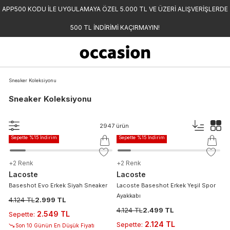
APP500 KODU İLE UYGULAMAYA ÖZEL 5.000 TL VE ÜZERİ ALIŞVERİŞLERDE
500 TL İNDİRİMİ KAÇIRMAYIN!
Sneaker Koleksiyonu
Sneaker Koleksiyonu
-%
27
-%
39
2947
ürün
Sepette %15 İndirim
Sepette %15 İndirim
+
2
Renk
+
2
Renk
Lacoste
Lacoste
Baseshot Evo Erkek Siyah Sneaker
Lacoste Baseshot Erkek Yeşil Spor
Ayakkabı
4.124 TL
2.999 TL
4.124 TL
2.499 TL
2.549 TL
Sepette
:
2.124 TL
Sepette
:
Son 10 Günün En Düşük Fiyatı