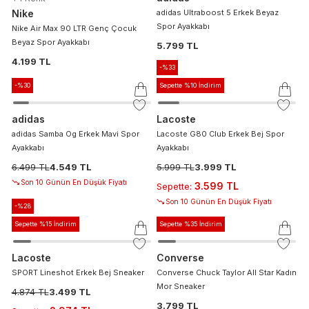
Nike
adidas Ultraboost 5 Erkek Beyaz
Spor Ayakkabı
Nike Air Max 90 LTR Genç Çocuk
Beyaz Spor Ayakkabı
5.799 TL
4.199 TL
-%
33
-%
30
Sepette %10 İndirim
adidas
Lacoste
adidas Samba Og Erkek Mavi Spor
Lacoste G80 Club Erkek Bej Spor
Ayakkabı
Ayakkabı
6.499 TL
4.549 TL
5.999 TL
3.999 TL
Son 10 Günün En Düşük Fiyatı
3.599 TL
Sepette
:
Son 10 Günün En Düşük Fiyatı
-%
28
Sepette %15 İndirim
Sepette %35 İndirim
Lacoste
Converse
SPORT Lineshot Erkek Bej Sneaker
Converse Chuck Taylor All Star Kadın
Mor Sneaker
4.874 TL
3.499 TL
3.799 TL