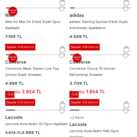
Nike
adidas
Nike Air Max Dn Erkek Siyah Spor
adidas Training Spezial Erkek Siyah
Ayakkabı
Antrenman Ayakkabısı
7.199 TL
4.549 TL
Sepette %35 İndirim
Sepette %50 İndirim
Converse
Converse
Converse Wave Trainer Low Top
Converse Chuck 70 Unisex
Unisex Siyah Sneaker
Kahverengi Sneaker
4.499 TL
3.709 TL
2.924 TL
1.854 TL
Sepette
:
Sepette
:
-%
18
-%
18
Sepette %10 İndirim
Sepette %10 İndirim
Lacoste
+
2
Renk
Lacoste Aura Kadın Gri Spor Ayakkabı
Lacoste
Lacoste Aura Kadın Haki Spor
4.874 TL
3.999 TL
Ayakkabı