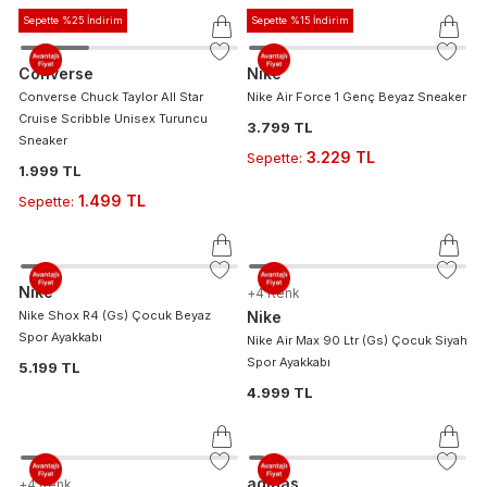
Sepette %25 İndirim
Sepette %15 İndirim
Converse
Nike
Converse Chuck Taylor All Star
Nike Air Force 1 Genç Beyaz Sneaker
Cruise Scribble Unisex Turuncu
3.799 TL
Sneaker
3.229 TL
Sepette
:
1.999 TL
1.499 TL
Sepette
:
Nike
+
4
Renk
Nike Shox R4 (Gs) Çocuk Beyaz
Nike
Spor Ayakkabı
Nike Air Max 90 Ltr (Gs) Çocuk Siyah
Spor Ayakkabı
5.199 TL
4.999 TL
adidas
+
4
Renk