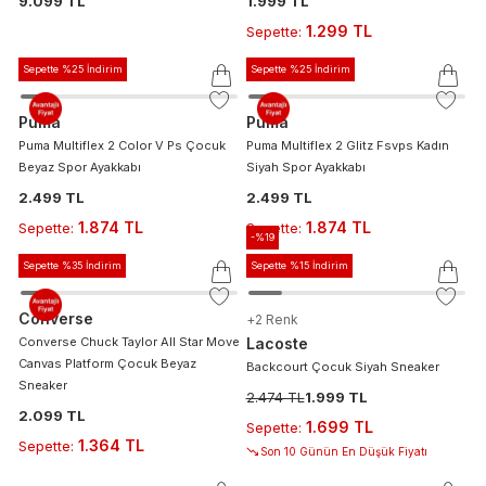
9.099 TL
1.999 TL
1.299 TL
Sepette
:
Sepette %25 İndirim
Sepette %25 İndirim
Puma
Puma
Puma Multiflex 2 Color V Ps Çocuk
Puma Multiflex 2 Glitz Fsvps Kadın
Beyaz Spor Ayakkabı
Siyah Spor Ayakkabı
2.499 TL
2.499 TL
1.874 TL
1.874 TL
Sepette
:
Sepette
:
-%
19
Sepette %35 İndirim
Sepette %15 İndirim
Converse
+
2
Renk
Converse Chuck Taylor All Star Move
Lacoste
Canvas Platform Çocuk Beyaz
Backcourt Çocuk Siyah Sneaker
Sneaker
2.474 TL
1.999 TL
2.099 TL
1.699 TL
Sepette
:
1.364 TL
Sepette
:
Son 10 Günün En Düşük Fiyatı