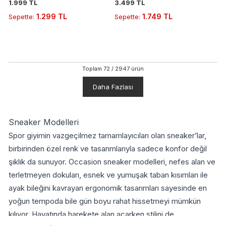
1.999 TL
3.499 TL
1.299 TL
1.749 TL
Sepette
:
Sepette
:
Toplam
72
/
2947
ürün
Daha Fazlası
Sneaker Modelleri
Spor giyimin vazgeçilmez tamamlayıcıları olan sneaker’lar,
birbirinden özel renk ve tasarımlarıyla sadece konfor değil
şıklık da sunuyor. Occasion sneaker modelleri, nefes alan ve
terletmeyen dokuları, esnek ve yumuşak taban kısımları ile
ayak bileğini kavrayan ergonomik tasarımları sayesinde en
yoğun tempoda bile gün boyu rahat hissetmeyi mümkün
kılıyor. Hayatında harekete alan açarken stilini de