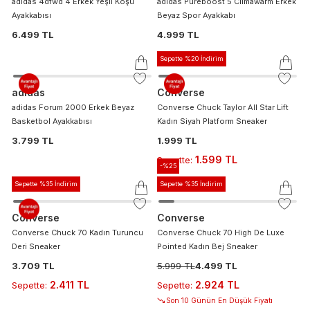
adidas 4dfwd 4 Erkek Yeşil Koşu
adidas Pureboost 5 Climawarm Erkek
Ayakkabısı
Beyaz Spor Ayakkabı
6.499 TL
4.999 TL
Sepette %20 İndirim
adidas
Converse
adidas Forum 2000 Erkek Beyaz
Converse Chuck Taylor All Star Lift
Basketbol Ayakkabısı
Kadın Siyah Platform Sneaker
3.799 TL
1.999 TL
1.599 TL
Sepette
:
-%
25
Sepette %35 İndirim
Sepette %35 İndirim
Converse
Converse
Converse Chuck 70 Kadın Turuncu
Converse Chuck 70 High De Luxe
Deri Sneaker
Pointed Kadın Bej Sneaker
3.709 TL
5.999 TL
4.499 TL
2.411 TL
2.924 TL
Sepette
:
Sepette
:
Son 10 Günün En Düşük Fiyatı