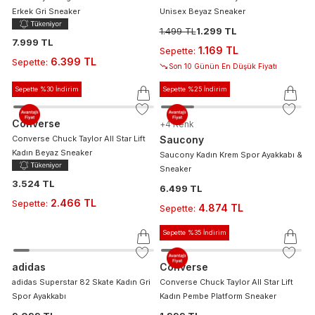
Erkek Gri Sneaker
Unisex Beyaz Sneaker
1.499 TL
1.299 TL
7.999 TL
1.169 TL
Sepette
:
6.399 TL
Sepette
:
Son 10 Günün En Düşük Fiyatı
Sepette %30 İndirim
Sepette %25 İndirim
Converse
+
4
Renk
Converse Chuck Taylor All Star Lift
Saucony
Kadın Beyaz Sneaker
Saucony Kadın Krem Spor Ayakkabı &
Sneaker
3.524 TL
6.499 TL
2.466 TL
Sepette
:
4.874 TL
Sepette
:
Sepette %35 İndirim
adidas
Converse
adidas Superstar 82 Skate Kadın Gri
Converse Chuck Taylor All Star Lift
Spor Ayakkabı
Kadın Pembe Platform Sneaker