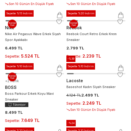
Son 10 Günün En Düşük Fiyatı
Son 10 Günün En Düşük Fiyatı
Sepette %15 İndirim
Sepette %20 İndirim
Nike
Reebok
Nike Air Pegasus Wave Erkek Siyah
Reebok Court Retro Erkek Krem
Spor Ayakkabı
Sneaker
6.499 TL
2.799 TL
5.524 TL
2.239 TL
Sepette
:
Sepette
:
-%
39
Sepette %10 İndirim
Sepette %10 İndirim
Lacoste
+
2
Renk
BOSS
Baseshot Kadın Siyah Sneaker
Boss Parkour Erkek Koyu Mavi
4.124 TL
2.499 TL
Sneaker
2.249 TL
Sepette
:
Son 10 Günün En Düşük Fiyatı
8.499 TL
7.649 TL
Sepette
:
-%
24
Sepette %20 İndirim
Sepette %10 İndirim