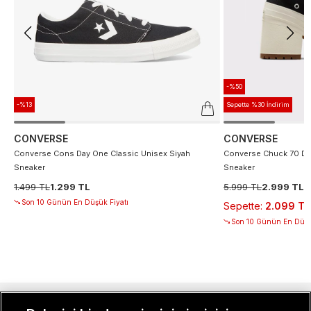
-%50
-%13
Sepette %30 İndirim
CONVERSE
CONVERSE
Converse Cons Day One Classic Unisex Siyah
Converse Chuck 70 De
Sneaker
Sneaker
1.499 TL
1.299 TL
5.999 TL
2.999 TL
Son 10 Günün En Düşük Fiyatı
Sepette
:
2.099 TL
Son 10 Günün En Düşü
MÜŞTERI İLIŞKILERI