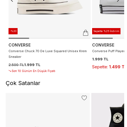
-%20
Sepette %25 İndirim
CONVERSE
CONVERSE
Converse Chuck 70 De Luxe Squared Unisex Krem
Converse Puff Player 
Sneaker
1.999 TL
2.500 TL
1.999 TL
Sepette
:
1.499 TL
Son 10 Günün En Düşük Fiyatı
Çok Satanlar