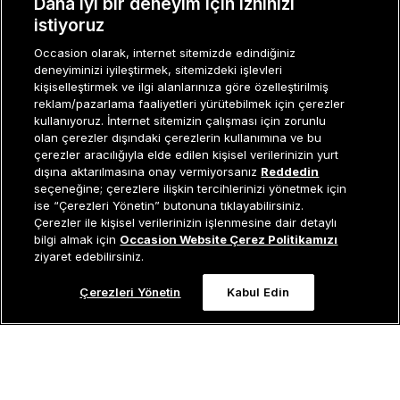
Daha iyi bir deneyim için izninizi
istiyoruz
KURUMSAL
Occasion olarak, internet sitemizde edindiğiniz
deneyiminizi iyileştirmek, sitemizdeki işlevleri
KADIN KATEGORILER
kişiselleştirmek ve ilgi alanlarınıza göre özelleştirilmiş
reklam/pazarlama faaliyetleri yürütebilmek için çerezler
GRUP MARKALAR
kullanıyoruz. İnternet sitemizin çalışması için zorunlu
olan çerezler dışındaki çerezlerin kullanımına ve bu
ERKEK KATEGORILER
çerezler aracılığıyla elde edilen kişisel verilerinizin yurt
dışına aktarılmasına onay vermiyorsanız
Reddedin
seçeneğine; çerezlere ilişkin tercihlerinizi yönetmek için
ise “Çerezleri Yönetin” butonuna tıklayabilirsiniz.
Müşteri İlişkileri
0 850 800 01 20
Çerezler ile kişisel verilerinizin işlenmesine dair detaylı
Tükendi
bilgi almak için
Occasion Website Çerez Politikamızı
ziyaret edebilirsiniz.
Occasion bir EREN PERAKENDE markasıdır. © Eren Holding
Çerezleri Yönetin
Kabul Edin
0