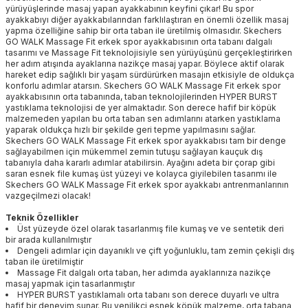
yürüyüşlerinde masaj yapan ayakkabının keyfini çıkar! Bu spor
ayakkabıyı diğer ayakkabılarından farklılaştıran en önemli özellik masaj
yapma özelliğine sahip bir orta taban ile üretilmiş olmasıdır. Skechers
GO WALK Massage Fit erkek spor ayakkabısının orta tabanı dalgalı
tasarımı ve Massage Fit teknolojisiyle sen yürüyüşünü gerçekleştirirken
her adım atışında ayaklarına nazikçe masaj yapar. Böylece aktif olarak
hareket edip sağlıklı bir yaşam sürdürürken masajın etkisiyle de oldukça
konforlu adımlar atarsın. Skechers GO WALK Massage Fit erkek spor
ayakkabısının orta tabanında, taban teknolojilerinden HYPER BURST
yastıklama teknolojisi de yer almaktadır. Son derece hafif bir köpük
malzemeden yapılan bu orta taban sen adımlarını atarken yastıklama
yaparak oldukça hızlı bir şekilde geri tepme yapılmasını sağlar.
Skechers GO WALK Massage Fit erkek spor ayakkabısı tam bir denge
sağlayabilmen için mükemmel zemin tutuşu sağlayan kauçuk dış
tabanıyla daha kararlı adımlar atabilirsin. Ayağını adeta bir çorap gibi
saran esnek file kumaş üst yüzeyi ve kolayca giyilebilen tasarımı ile
Skechers GO WALK Massage Fit erkek spor ayakkabı antrenmanlarının
vazgeçilmezi olacak!
Teknik Özellikler
Üst yüzeyde özel olarak tasarlanmış file kumaş ve ve sentetik deri
bir arada kullanılmıştır
Dengeli adımlar için dayanıklı ve çift yoğunluklu, tam zemin çekişli dış
taban ile üretilmiştir
Massage Fit dalgalı orta taban, her adımda ayaklarınıza nazikçe
masaj yapmak için tasarlanmıştır
HYPER BURST yastıklamalı orta tabanı son derece duyarlı ve ultra
hafif bir deneyim sunar. Bu yenilikçi esnek köpük malzeme, orta tabana