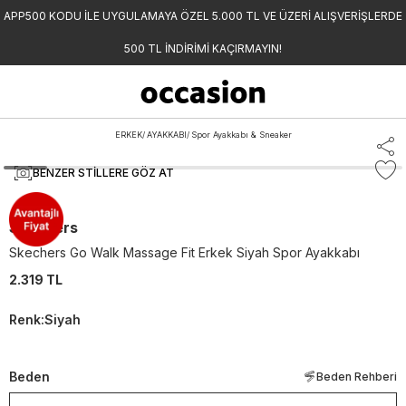
APP500 KODU İLE UYGULAMAYA ÖZEL 5.000 TL VE ÜZERİ ALIŞVERİŞLERDE
500 TL İNDİRİMİ KAÇIRMAYIN!
ERKEK
/
AYAKKABI
/
Spor Ayakkabı & Sneaker
BENZER STILLERE GÖZ AT
Skechers
Skechers Go Walk Massage Fit Erkek Siyah Spor Ayakkabı
2.319 TL
Renk
:
Siyah
Beden
Beden Rehberi