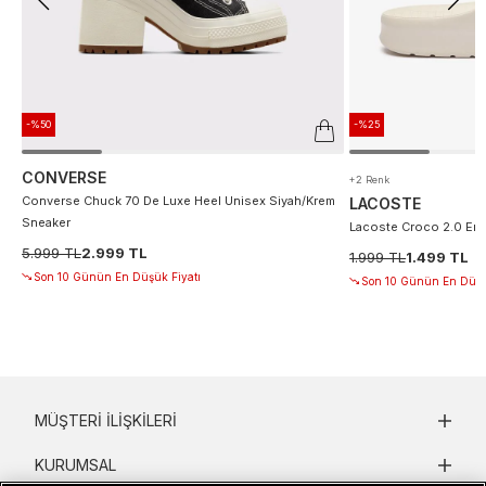
-%50
-%25
CONVERSE
+2 Renk
Converse Chuck 70 De Luxe Heel Unisex Siyah/Krem
LACOSTE
Sneaker
Lacoste Croco 2.0 Erke
5.999 TL
2.999 TL
1.999 TL
1.499 TL
Son 10 Günün En Düşük Fiyatı
Son 10 Günün En Düşü
MÜŞTERI İLIŞKILERI
KURUMSAL