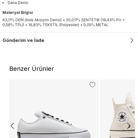
Dana Derisi
Materyal Bilgisi
63,11% DERİ (İnek Aksiyon Derisi) + 20,011% SENTETİK (19,43% PU +
0,58% TPU) + 16,83% TEKSTİL (Polyester) + 0,05% METAL
Gönderim ve İade
Benzer Ürünler