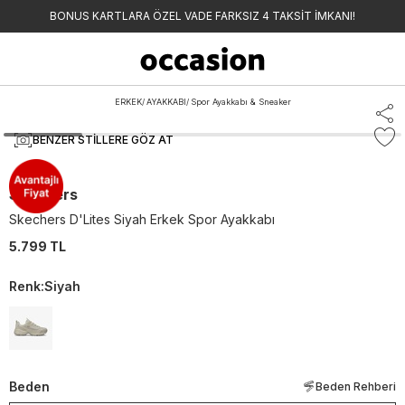
BONUS KARTLARA ÖZEL VADE FARKSIZ 4 TAKSİT İMKANI!
ERKEK
/
AYAKKABI
/
Spor Ayakkabı & Sneaker
BENZER STILLERE GÖZ AT
Skechers
Skechers D'Lites Siyah Erkek Spor Ayakkabı
5.799 TL
Renk
:
Siyah
Beden
Beden Rehberi