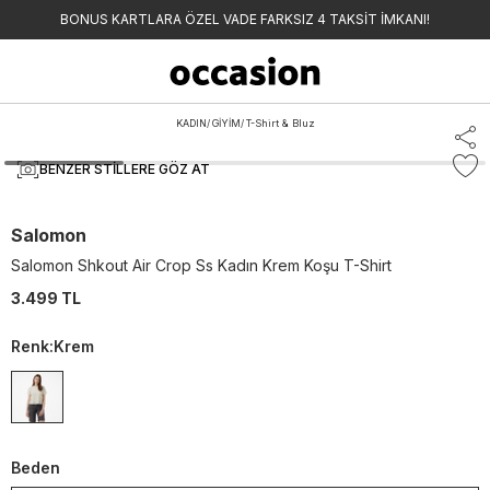
BONUS KARTLARA ÖZEL VADE FARKSIZ 4 TAKSİT İMKANI!
KADIN
/
GİYİM
/
T-Shirt & Bluz
BENZER STILLERE GÖZ AT
Salomon
Salomon Shkout Air Crop Ss Kadın Krem Koşu T-Shirt
3.499 TL
Renk
:
Krem
Beden