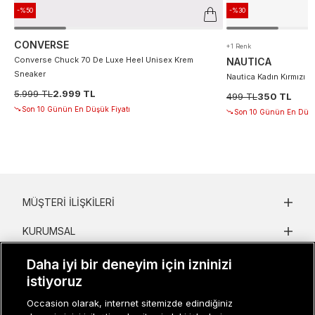
-%50
-%30
CONVERSE
+1 Renk
Converse Chuck 70 De Luxe Heel Unisex Krem
NAUTICA
Sneaker
Nautica Kadın Kırmızı D
5.999 TL
2.999 TL
499 TL
350 TL
Son 10 Günün En Düşük Fiyatı
Son 10 Günün En Düşü
MÜŞTERI İLIŞKILERI
KURUMSAL
KADIN KATEGORILER
Daha iyi bir deneyim için izninizi
istiyoruz
GRUP MARKALAR
Occasion olarak, internet sitemizde edindiğiniz