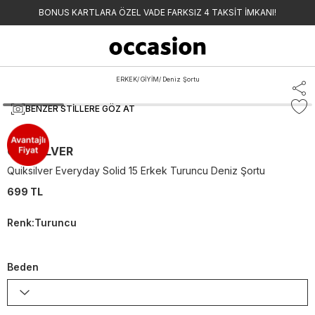
BONUS KARTLARA ÖZEL VADE FARKSIZ 4 TAKSİT İMKANI!
ERKEK
/
GİYİM
/
Deniz Şortu
BENZER STILLERE GÖZ AT
QUIKSILVER
Quiksilver Everyday Solid 15 Erkek Turuncu Deniz Şortu
699 TL
Renk
:
Turuncu
Beden