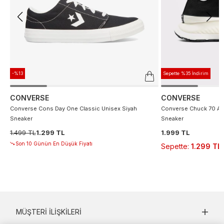
-%13
Sepette %35 İndirim
CONVERSE
CONVERSE
Converse Cons Day One Classic Unisex Siyah
Converse Chuck 70 At 
Sneaker
Sneaker
1.499 TL
1.299 TL
1.999 TL
Son 10 Günün En Düşük Fiyatı
Sepette
:
1.299 TL
MÜŞTERI İLIŞKILERI