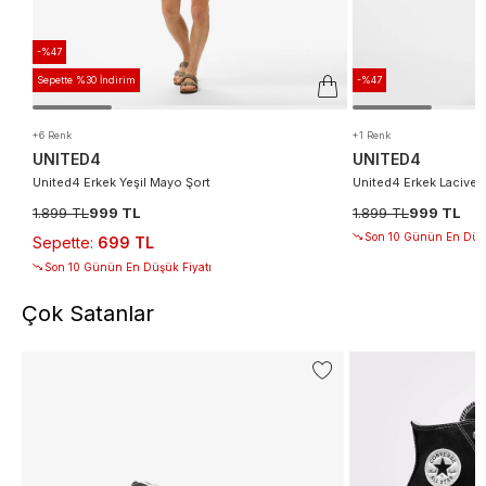
-%47
Sepette %30 İndirim
-%47
+6 Renk
+1 Renk
UNITED4
UNITED4
United4 Erkek Yeşil Mayo Şort
United4 Erkek Lacivert
1.899 TL
999 TL
1.899 TL
999 TL
Son 10 Günün En Düşü
Sepette
:
699 TL
Son 10 Günün En Düşük Fiyatı
Çok Satanlar