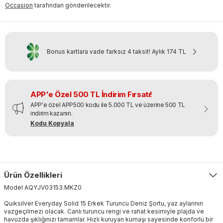
Occasion
tarafından gönderilecektir.
Bonus kartlara vade farksız 4 taksit!
Aylık
174 TL
APP'e Özel 500 TL İndirim Fırsatı!
APP'e özel APP500 kodu ile 5.000 TL ve üzerine 500 TL
indirim kazanın.
Kodu Kopyala
Ürün Özellikleri
Model
AQYJV03153
.
MKZ0
Quiksilver Everyday Solid 15 Erkek Turuncu Deniz Şortu, yaz aylarının
vazgeçilmezi olacak. Canlı turuncu rengi ve rahat kesimiyle plajda ve
havuzda şıklığınızı tamamlar. Hızlı kuruyan kumaşı sayesinde konforlu bir