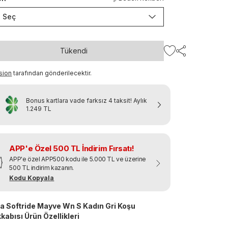
Seç
Tükendi
sion
tarafından gönderilecektir.
Bonus kartlara vade farksız 4 taksit!
Aylık
1.249 TL
APP'e Özel 500 TL İndirim Fırsatı!
APP'e özel APP500 kodu ile 5.000 TL ve üzerine
500 TL indirim kazanın.
Kodu Kopyala
 Softride Mayve Wn S Kadın Gri Koşu
kabısı Ürün Özellikleri