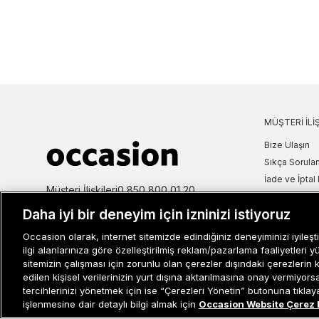
MÜŞTERI İLIŞ
Bize Ulaşın
Sıkça Sorulan
İade ve İptal 
Müşteri İlişkileri
0 850 800 01 20
Kampanya Bi
Daha iyi bir deneyim için izninizi istiyoruz
Kullanım Şartl
Aydınlatma M
Occasion olarak, internet sitemizde edindiğiniz deneyiminizi iyileşti
Site Haritası
ilgi alanlarınıza göre özelleştirilmiş reklam/pazarlama faaliyetleri y
sitemizin çalışması için zorunlu olan çerezler dışındaki çerezlerin 
Misafir Üye S
edilen kişisel verilerinizin yurt dışına aktarılmasına onay vermiyor
İşlem Rehber
tercihlerinizi yönetmek için ise “Çerezleri Yönetin” butonuna tıklayabi
işlenmesine dair detaylı bilgi almak için
Occasion Website Çerez 