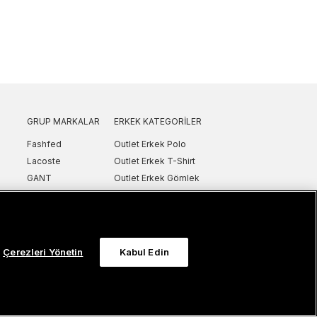
GRUP MARKALAR
ERKEK KATEGORILER
Fashfed
Outlet Erkek Polo
Lacoste
Outlet Erkek T-Shirt
GANT
Outlet Erkek Gömlek
Nautica
Outlet Erkek Sweatshirt
SuperStep
Outlet Erkek Eşofman
Converse
Outlet Erkek Yelek
Intersport
Outlet Erkek Mont & Ceket
Çerezleri Yönetin
Kabul Edin
ker
UNITED4
Outlet Erkek Spor Ayakkabı & Sneaker
Sanal Çadır
Outlet Erkek Terlik & Sandalet