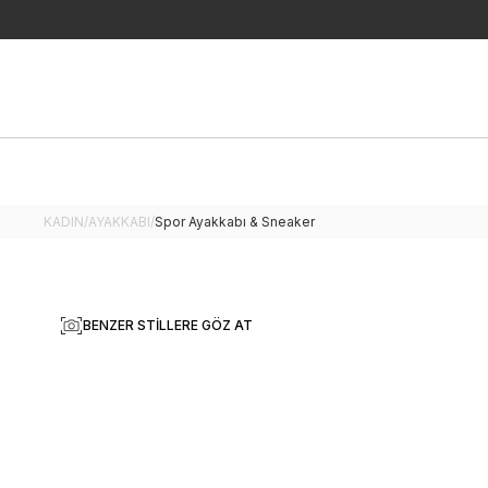
KADIN
/
AYAKKABI
/
Spor Ayakkabı & Sneaker
BENZER STILLERE GÖZ AT