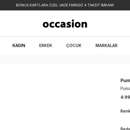
BONUS KARTLARA ÖZEL VADE FARKSIZ 4 TAKSİT İMKANI!
KADIN
ERKEK
ÇOCUK
MARKALAR
Pu
Puma
4.99
Ren
Bed