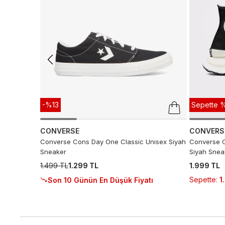
-%13
Sepette %
CONVERSE
CONVERS
Converse Cons Day One Classic Unisex Siyah
Converse C
Sneaker
Siyah Snea
1.499 TL
1.299 TL
1.999 TL
Sepette
:
1
Son 10 Günün En Düşük Fiyatı