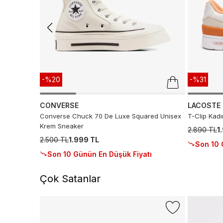
-%20
-%31
CONVERSE
LACOSTE
Converse Chuck 70 De Luxe Squared Unisex
T-Clip Kad
Krem Sneaker
2.890 TL
1
2.500 TL
1.999 TL
Son 10 
Son 10 Günün En Düşük Fiyatı
Çok Satanlar