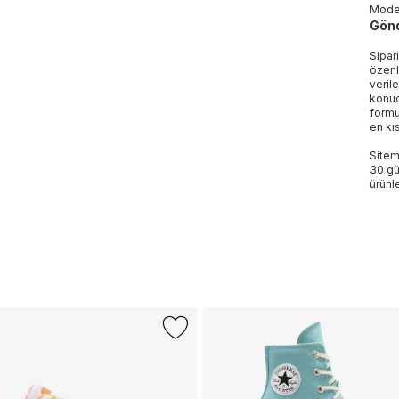
Mod
Gönd
Sipar
özenl
veril
konud
formu
en kı
Sitem
30 gü
ürünle