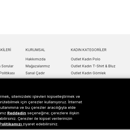
KILERI
KURUMSAL
KADIN KATEGORILER
Hakkımızda
Outlet Kadın Polo
 Sorular
Mağazalarımız
Outlet Kadın T-Shirt & Bluz
Politikası
Sanal Çadır
Outlet Kadın Gömlek
lgilendirme
Bilgi Toplum Hizmetleri
Outlet Kadın Sweatshirt
arı
Çerez Ayarları
Outlet Kadın Elbise
etni
Outlet Kadın Yelek
rmek, sitemizdeki işlevleri kişiselleştirmek ve
Outlet Kadın Mont & Ceket
ürütebilmek için çerezler kullanıyoruz. İnternet
kullanımına ve bu çerezler aracılığıyla elde
ipariş Takip
Outlet Kadın Spor Ayakkabı & Snea
sanız
Reddedin
seçeneğine; çerezlere ilişkin
i
Outlet Kadın Çanta & Cüzdan
lirsiniz. Çerezler ile kişisel verilerinizin
Politikamızı
ziyaret edebilirsiniz.