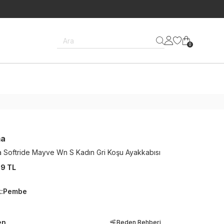
Ara
0
ma
 Softride Mayve Wn S Kadın Gri Koşu Ayakkabısı
9 TL
k
:
Pembe
en
Beden Rehberi