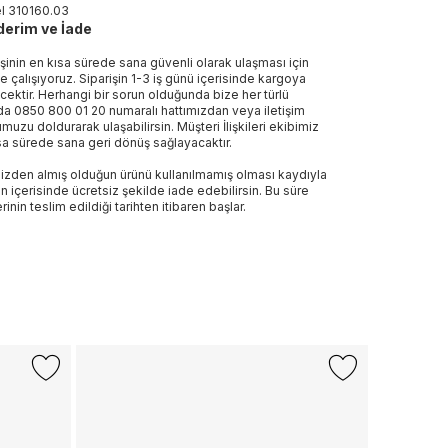
el
310160
.
03
erim ve İade
işinin en kısa sürede sana güvenli olarak ulaşması için
e çalışıyoruz. Siparişin 1-3 iş günü içerisinde kargoya
ecektir. Herhangi bir sorun olduğunda bize her türlü
a 0850 800 01 20 numaralı hattımızdan veya iletişim
muzu doldurarak ulaşabilirsin. Müşteri İlişkileri ekibimiz
sa sürede sana geri dönüş sağlayacaktır.
izden almış olduğun ürünü kullanılmamış olması kaydıyla
n içerisinde ücretsiz şekilde iade edebilirsin. Bu süre
rinin teslim edildiği tarihten itibaren başlar.
-%31
LACOSTE
T-Clip Set 
2.890 TL
1.
Son 10 G