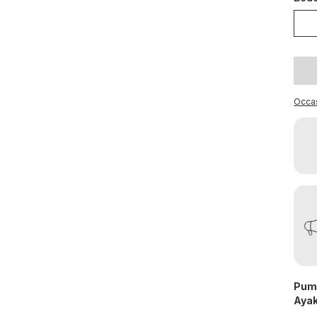
Occa
Puma
Ayak