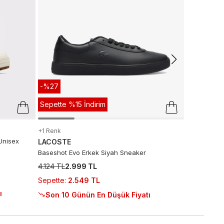
499 TL
419
Son 10 G
-%27
Sepette %15 İndirim
+1 Renk
Unisex
LACOSTE
Baseshot Evo Erkek Siyah Sneaker
4.124 TL
2.999 TL
Sepette
:
2.549 TL
ı
Son 10 Günün En Düşük Fiyatı