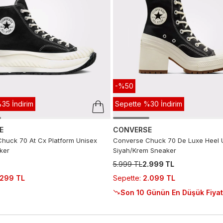
-%50
35 İndirim
Sepette %30 İndirim
E
CONVERSE
huck 70 At Cx Platform Unisex
Converse Chuck 70 De Luxe Heel 
ker
Siyah/Krem Sneaker
5.999 TL
2.999 TL
.299 TL
Sepette
:
2.099 TL
Son 10 Günün En Düşük Fiyat