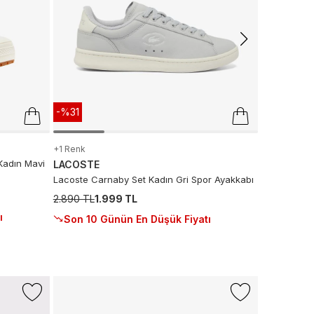
-%31
+1 Renk
Kadın Mavi
LACOSTE
Lacoste Carnaby Set Kadın Gri Spor Ayakkabı
2.890 TL
1.999 TL
ı
Son 10 Günün En Düşük Fiyatı
-%16
NAUTICA
Nautica Erk