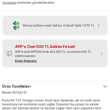
Occasion
tarafından gönderilecektir.
Bonus kartlara vade farksız 4 taksit!
Aylık
1.674 TL
APP'e Özel 500 TL İndirim Fırsatı!
APP'e özel APP500 kodu ile 5.000 TL ve üzerine 500 TL
indirim kazanın.
Kodu Kopyala
Ürün Özellikleri
Model
401332
.
10
Puma RX 737 Vintage Unisex Siyah Spor Ayakkabı, şık ve sade siyah
tasarımıyla her kombinle uyum sağlar. Dayanıklı dış yüzeyi ve esnek
tabanı, her adımda rahatlık ve destek sağlar. Hem spor yaparken hem