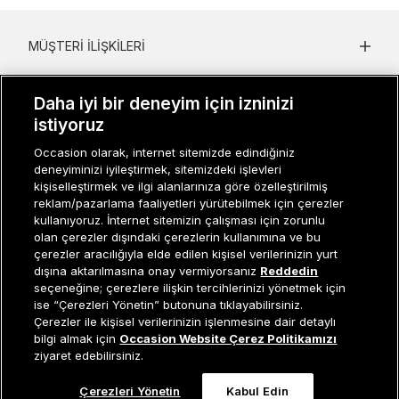
MÜŞTERI İLIŞKILERI
KURUMSAL
Daha iyi bir deneyim için izninizi
KADIN KATEGORILER
istiyoruz
Occasion olarak, internet sitemizde edindiğiniz
GRUP MARKALAR
deneyiminizi iyileştirmek, sitemizdeki işlevleri
kişiselleştirmek ve ilgi alanlarınıza göre özelleştirilmiş
ERKEK KATEGORILER
reklam/pazarlama faaliyetleri yürütebilmek için çerezler
kullanıyoruz. İnternet sitemizin çalışması için zorunlu
olan çerezler dışındaki çerezlerin kullanımına ve bu
çerezler aracılığıyla elde edilen kişisel verilerinizin yurt
Müşteri İlişkileri
0 850 800 01 20
dışına aktarılmasına onay vermiyorsanız
Reddedin
seçeneğine; çerezlere ilişkin tercihlerinizi yönetmek için
ise “Çerezleri Yönetin” butonuna tıklayabilirsiniz.
Çerezler ile kişisel verilerinizin işlenmesine dair detaylı
Occasion bir EREN PERAKENDE markasıdır. © Eren Holding
Tükendi
bilgi almak için
Occasion Website Çerez Politikamızı
ziyaret edebilirsiniz.
Çerezleri Yönetin
Kabul Edin