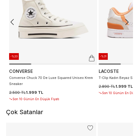
-%20
-%31
CONVERSE
LACOSTE
Converse Chuck 70 De Luxe Squared Unisex Krem
T-Clip Kadın Beyaz Sn
Sneaker
2.890 TL
1.999 TL
2.500 TL
1.999 TL
Son 10 Günün En Düşü
Son 10 Günün En Düşük Fiyatı
Çok Satanlar