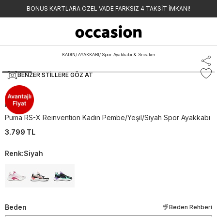
BONUS KARTLARA ÖZEL VADE FARKSIZ 4 TAKSİT İMKANI!
KADIN
/
AYAKKABI
/
Spor Ayakkabı & Sneaker
BENZER STILLERE GÖZ AT
Puma
Puma RS-X Reinvention Kadın Pembe/Yeşil/Siyah Spor Ayakkabı
3.799 TL
Renk
:
Siyah
Beden
Beden Rehberi