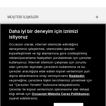
MÜŞTERI İLIŞKILERI
KURUMSAL
Daha iyi bir deneyim için izninizi
istiyoruz
KADIN KATEGORILER
Occasion olarak, internet sitemizde edindiğiniz
GRUP MARKALAR
deneyiminizi iyileştirmek, sitemizdeki işlevleri
kişiselleştirmek ve ilgi alanlarınıza göre özelleştirilmiş
ERKEK KATEGORILER
reklam/pazarlama faaliyetleri yürütebilmek için çerezler
kullanıyoruz. İnternet sitemizin çalışması için zorunlu
olan çerezler dışındaki çerezlerin kullanımına ve bu
çerezler aracılığıyla elde edilen kişisel verilerinizin yurt
Müşteri İlişkileri
0 850 800 01 20
dışına aktarılmasına onay vermiyorsanız
Reddedin
seçeneğine; çerezlere ilişkin tercihlerinizi yönetmek için
ise “Çerezleri Yönetin” butonuna tıklayabilirsiniz.
Çerezler ile kişisel verilerinizin işlenmesine dair detaylı
Occasion bir EREN PERAKENDE markasıdır. © Eren Holding
Sepete Ekle
bilgi almak için
Occasion Website Çerez Politikamızı
ziyaret edebilirsiniz.