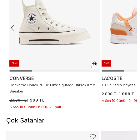
-%20
-%31
CONVERSE
LACOSTE
Converse Chuck 70 De Luxe Squared Unisex Krem
T-Clip Kadın Beyaz Sn
Sneaker
2.890 TL
1.999 TL
2.500 TL
1.999 TL
Son 10 Günün En Düşü
Son 10 Günün En Düşük Fiyatı
Çok Satanlar