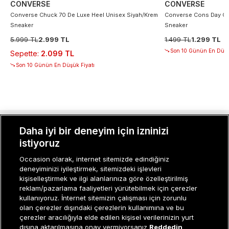
CONVERSE
CONVERSE
Converse Chuck 70 De Luxe Heel Unisex Siyah/Krem
Converse Cons Day On
Sneaker
Sneaker
5.999 TL
2.999 TL
1.499 TL
1.299 TL
Son 10 Günün En Düşü
Sepette
:
2.099 TL
Son 10 Günün En Düşük Fiyatı
Daha iyi bir deneyim için izninizi
MÜŞTERI İLIŞKILERI
istiyoruz
KURUMSAL
Occasion olarak, internet sitemizde edindiğiniz
deneyiminizi iyileştirmek, sitemizdeki işlevleri
KADIN KATEGORILER
kişiselleştirmek ve ilgi alanlarınıza göre özelleştirilmiş
reklam/pazarlama faaliyetleri yürütebilmek için çerezler
GRUP MARKALAR
kullanıyoruz. İnternet sitemizin çalışması için zorunlu
olan çerezler dışındaki çerezlerin kullanımına ve bu
ERKEK KATEGORILER
çerezler aracılığıyla elde edilen kişisel verilerinizin yurt
dışına aktarılmasına onay vermiyorsanız
Reddedin