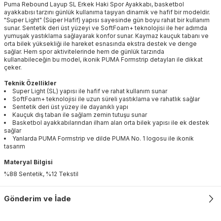
Puma Rebound Layup SL Erkek Haki Spor Ayakkabı, basketbol
ayakkabısı tarzını günlük kullanıma taşıyan dinamik ve hafif bir modeldir.
"Super Light" (Süper Hafif) yapısı sayesinde gün boyu rahat bir kullanım
sunar. Sentetik deri üst yüzeyi ve SoftFoam+ teknolojisi ile her adımda
yumuşak yastıklama sağlayarak konfor sunar. Kaymaz kauçuk tabanı ve
orta bilek yüksekliği ile hareket esnasında ekstra destek ve denge
sağlar. Hem spor aktivitelerinde hem de günlük tarzında
kullanabileceğin bu model, ikonik PUMA Formstrip detayları ile dikkat
çeker.
Teknik Özellikler
Super Light (SL) yapısı ile hafif ve rahat kullanım sunar
SoftFoam+ teknolojisi ile uzun süreli yastıklama ve rahatlık sağlar
Sentetik deri üst yüzey ile dayanıklı yapı
Kauçuk dış taban ile sağlam zemin tutuşu sunar
Basketbol ayakkabılarından ilham alan orta bilek yapısı ile ek destek
sağlar
Yanlarda PUMA Formstrip ve dilde PUMA No. 1 logosu ile ikonik
tasarım
Materyal Bilgisi
%88 Sentetik, %12 Tekstil
Gönderim ve İade