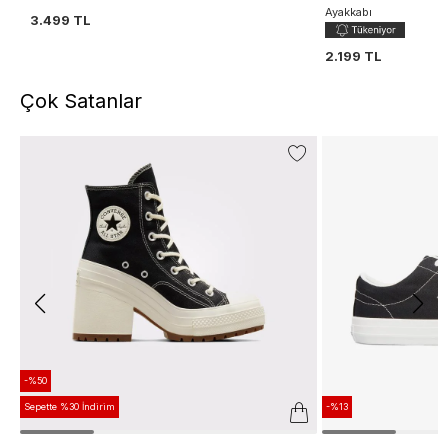
Ayakkabı
3.499 TL
2.199 TL
Çok Satanlar
-%50
Sepette %30 İndirim
-%13