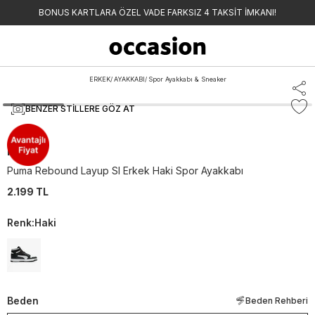
BONUS KARTLARA ÖZEL VADE FARKSIZ 4 TAKSİT İMKANI!
ERKEK
/
AYAKKABI
/
Spor Ayakkabı & Sneaker
BENZER STILLERE GÖZ AT
Puma
Puma Rebound Layup Sl Erkek Haki Spor Ayakkabı
2.199 TL
Renk
:
Haki
Beden
Beden Rehberi