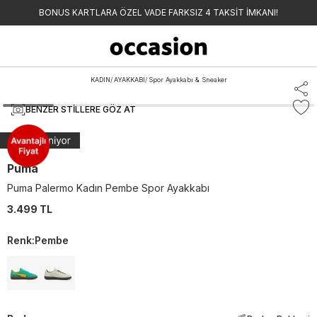
BONUS KARTLARA ÖZEL VADE FARKSIZ 4 TAKSİT İMKANI!
KADIN
/
AYAKKABI
/
Spor Ayakkabı & Sneaker
BENZER STILLERE GÖZ AT
Puma
Puma Palermo Kadın Pembe Spor Ayakkabı
3.499 TL
Renk
:
Pembe