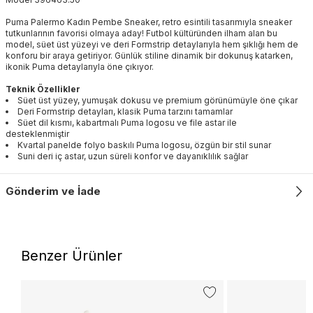
Puma Palermo Kadın Pembe Sneaker, retro esintili tasarımıyla sneaker
tutkunlarının favorisi olmaya aday! Futbol kültüründen ilham alan bu
model, süet üst yüzeyi ve deri Formstrip detaylarıyla hem şıklığı hem de
konforu bir araya getiriyor. Günlük stiline dinamik bir dokunuş katarken,
ikonik Puma detaylarıyla öne çıkıyor.
Teknik Özellikler
Süet üst yüzey, yumuşak dokusu ve premium görünümüyle öne çıkar
Deri Formstrip detayları, klasik Puma tarzını tamamlar
Süet dil kısmı, kabartmalı Puma logosu ve file astar ile
desteklenmiştir
Kvartal panelde folyo baskılı Puma logosu, özgün bir stil sunar
Suni deri iç astar, uzun süreli konfor ve dayanıklılık sağlar
Gönderim ve İade
Benzer Ürünler