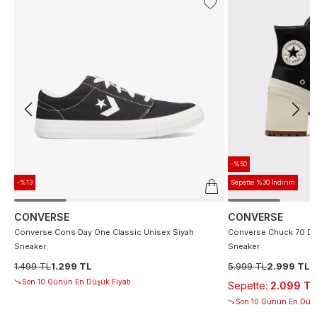
-%50
-%13
Sepette %30 İndirim
CONVERSE
CONVERSE
Converse Cons Day One Classic Unisex Siyah
Converse Chuck 70 De
Sneaker
Sneaker
1.499 TL
1.299 TL
5.999 TL
2.999 TL
Son 10 Günün En Düşük Fiyatı
Sepette
:
2.099 TL
Son 10 Günün En Düşü