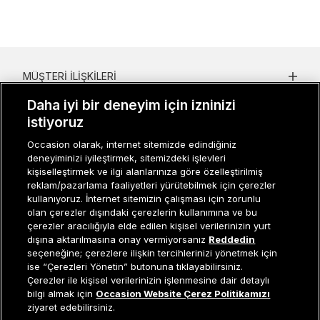
MÜŞTERI İLIŞKILERI
Daha iyi bir deneyim için izninizi
KURUMSAL
istiyoruz
KADIN KATEGORILER
Occasion olarak, internet sitemizde edindiğiniz
deneyiminizi iyileştirmek, sitemizdeki işlevleri
GRUP MARKALAR
kişiselleştirmek ve ilgi alanlarınıza göre özelleştirilmiş
reklam/pazarlama faaliyetleri yürütebilmek için çerezler
ERKEK KATEGORILER
kullanıyoruz. İnternet sitemizin çalışması için zorunlu
olan çerezler dışındaki çerezlerin kullanımına ve bu
çerezler aracılığıyla elde edilen kişisel verilerinizin yurt
dışına aktarılmasına onay vermiyorsanız
Reddedin
Müşteri İlişkileri
0 850 800 01 20
seçeneğine; çerezlere ilişkin tercihlerinizi yönetmek için
ise “Çerezleri Yönetin” butonuna tıklayabilirsiniz.
Çerezler ile kişisel verilerinizin işlenmesine dair detaylı
Sepete Ekle
bilgi almak için
Occasion Website Çerez Politikamızı
Occasion bir EREN PERAKENDE markasıdır. © Eren Holding
ziyaret edebilirsiniz.