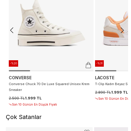
-%20
-%31
CONVERSE
LACOSTE
Converse Chuck 70 De Luxe Squared Unisex Krem
T-Clip Kadın Beyaz Sn
Sneaker
2.890 TL
1.999 TL
2.500 TL
1.999 TL
Son 10 Günün En Düşü
Son 10 Günün En Düşük Fiyatı
Çok Satanlar